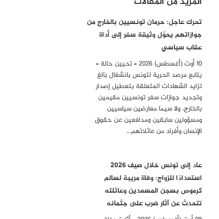
المزيد من المقالات
تحرك عاجل: حرمان تونسيين بالخارج من
جوازاتهم يحوّل وثيقة سفر إلى أداة
عقاب سياسي
10 أوت (أغسطس) 2026 – تحيين حالة –
يتابع مرصد الحرية لتونس بانشغال بالغ
تزايد الشهادات المتعلقة بتعطيل إصدار
وتجديد جوازات سفر تونسيين مقيمين
بالخارج، ولا سيما معارضين سياسيين
ومسؤولين سابقين ومدافعين عن حقوق
الإنسان وأفراد من عائلاتهم…
عاد إلى تونس خلال صيف 2026
استعدادًا للزواج: وفاة مريبة لسالم
كرموص بسجن المسعدين وعائلته
تتحدث عن آثار ضرب على جثمانه