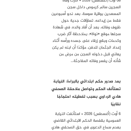
08 أوت (أغسطس) 2026 – أثارت وفاة
السجين سالم كرموص داخل سجن
المسعدين بولاية سوسة، بعد نحو أسبوعين
فقط من إيداعه، تساؤلات جدية حول
ظروف وفاته، بعد أن أفاد والده، في شهادة
سجلها موقع «نواة»، بملاحظة آثار ضرب
وكدمات وبقع زرقاء على جسده ورأسه أثناء
إعداد الجثمان للدفن، مؤكدًا أن ابنه لم يكن
يعاني قبل دخوله السجن من مرض من
شأنه أن يفسر وفاته المفاجئة…
بعد صدور حكم ابتدائي بالبراءة: النيابة
تستأنف الحكم وتواصل ملاحقة الصحفي
هادي الرداوي بسبب تغطيته احتجاجًا
نقابيًا
6 أوت (أغسطس) 2026 – استأنفت النيابة
العمومية بقفصة الحكم الابتدائي القاضي
بعدم سماع الدعوى في حق الصحفي هادي