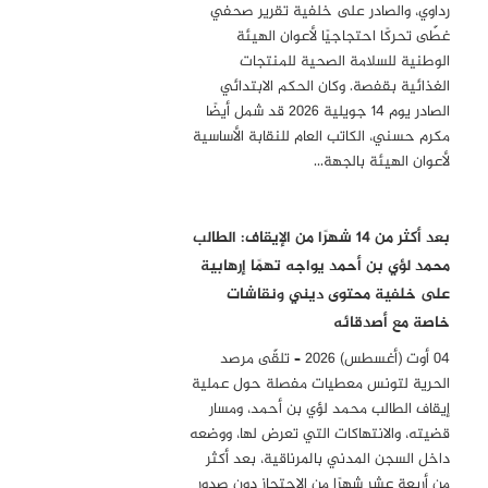
رداوي، والصادر على خلفية تقرير صحفي
غطّى تحركًا احتجاجيًا لأعوان الهيئة
الوطنية للسلامة الصحية للمنتجات
الغذائية بقفصة. وكان الحكم الابتدائي
الصادر يوم 14 جويلية 2026 قد شمل أيضًا
مكرم حسني، الكاتب العام للنقابة الأساسية
لأعوان الهيئة بالجهة…
بعد أكثر من 14 شهرًا من الإيقاف: الطالب
محمد لؤي بن أحمد يواجه تهمًا إرهابية
على خلفية محتوى ديني ونقاشات
خاصة مع أصدقائه
04 أوت (أغسطس) 2026 – تلقّى مرصد
الحرية لتونس معطيات مفصلة حول عملية
إيقاف الطالب محمد لؤي بن أحمد، ومسار
قضيته، والانتهاكات التي تعرض لها، ووضعه
داخل السجن المدني بالمرناقية، بعد أكثر
من أربعة عشر شهرًا من الاحتجاز دون صدور