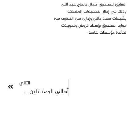
السابق للصندوق جمال بالحاج عبد الله،
فرح جودريج، جامعة كاليفورنيا، ريفرسايد، الولايات المتحدة الأمريكية
وذلك في إطار التحقيقات المتعلقة
بشبهات فساد مالي وإداري في التصرف في
آنا جوميز، الحركة العالمية من أجل الديمقراطية، البرتغال
موارد الصندوق وإسناد قروض وتمويلات
بوسكو جوفانتس، جامعة بابلو دي أولافيد، إسبانيا
لفائدة مؤسسات خاصة…
شاران جريوال، كلية ويليام وماري، الولايات المتحدة الأمريكية
فرانك جريفيل، جامعة ييل، الولايات المتحدة الأمريكية
نيت جروبمان، جامعة ستانفورد، الولايات المتحدة الأمريكية
عادل قيطوني، جامعة فيكتوريا، كندا
إيفون حداد، جامعة جورج تاون، الولايات المتحدة الأمريكية
التالي
أمير هادزيكادونيتش، مدرسة سراييفو للعلوم والتكنولوجيا، البوسنة
أهالي المعتقلين في تونس يواصلون الاحتجاج
والهرسك
فريد حافظ، كلية ويليامز، الولايات المتحدة الأمريكية
شادي حامد، مركز بروكينجز، الولايات المتحدة الأمريكية
صادق حامد، جامعة ويلز ترينيتي سانت ديفيد، المملكة المتحدة
ساري حنفي، الجامعة الأميركية في بيروت، لبنان