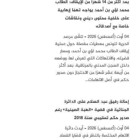
بعد أكثر من 14 شهرًا من الإيقاف: الطالب
محمد لؤي بن أحمد يواجه تهمًا إرهابية
سيداد ديديك، جامعة زينيتشا، البوسنة والهرسك
على خلفية محتوى ديني ونقاشات
ياسر محمد ذويب، المرصد الكندي للحقوق والحريات CORF، كندا
خاصة مع أصدقائه
منى تي دياب، جامعة كارنيجي ميلون، الولايات المتحدة الأمريكية
04 أوت (أغسطس) 2026 – تلقّى مرصد
لاري دايموند، جامعة ستانفورد، الولايات المتحدة الأمريكية
الحرية لتونس معطيات مفصلة حول عملية
إيقاف الطالب محمد لؤي بن أحمد، ومسار
سوزان دوغلاس، جامعة جورج تاون، الولايات المتحدة الأمريكية
قضيته، والانتهاكات التي تعرض لها، ووضعه
ميشيل دن، شبكة العمل الفرنسيسكاني، الولايات المتحدة الأمريكية
داخل السجن المدني بالمرناقية، بعد أكثر
بودوان دوبريه، معهد العلوم بوردو، فرنسا
من أربعة عشر شهرًا من الاحتجاز دون صدور
حكم في أصل الاتهامات…
أنيس دورميسيفيتش، جامعة سراييفو، البوسنة والهرسك
علياء إبياري، جامعة دورهام، المملكة المتحدة
إحالة رفيق عبد السلام على الدائرة
أحمد الشامسي، جامعة شيكاغو، الولايات المتحدة الأمريكية
الجنائية في قضية «الهبة الصينية» رغم
خديجة الشيال، جامعة إدنبرة، المملكة المتحدة
صدور حكم تعقيبي سنة 2018
أنفير إيمون، جامعة تورنتو، كندا
04 أوت (أغسطس) 2026 – أيدت دائرة
جون بي إنتليس، جامعة فوردهام، الولايات المتحدة الأمريكية
الاتهام المختصة بالنظر في قضايا الفساد
جون إسبوزيتو، جامعة جورج تاون، الولايات المتحدة الأمريكية