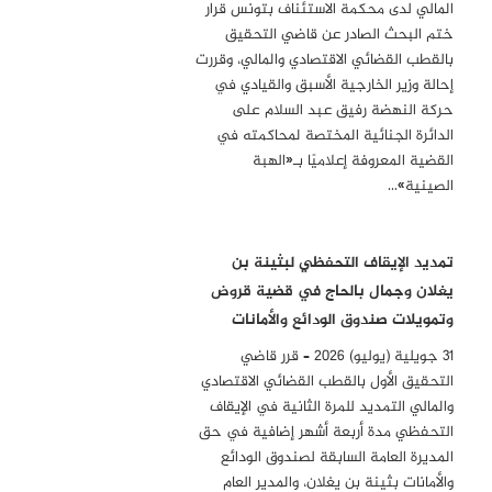
المالي لدى محكمة الاستئناف بتونس قرار
روكسان يوبين، جامعة بنسلفانيا، الولايات المتحدة الأمريكية
ختم البحث الصادر عن قاضي التحقيق
بالقطب القضائي الاقتصادي والمالي، وقررت
محمد فاضل، جامعة تورنتو، كندا
إحالة وزير الخارجية الأسبق والقيادي في
داليا فهمي، جامعة لونج آيلاند، الولايات المتحدة الأمريكية
حركة النهضة رفيق عبد السلام على
الدائرة الجنائية المختصة لمحاكمته في
يوجين فيشر، جامعة سانت ليو، الولايات المتحدة الأمريكية
القضية المعروفة إعلاميًا بـ«الهبة
أوين فيس، جامعة ييل، الولايات المتحدة الأمريكية
الصينية»…
دومينيك فوجيرولاس، جامعة سيدريف، مدينة باريس، فرنسا
فرانسيس فوكوياما، جامعة ستانفورد، الولايات المتحدة الأمريكية
تمديد الإيقاف التحفظي لبثينة بن
آلان غابون، جامعة فرجينيا ويسليان، الولايات المتحدة الأمريكية
يغلان وجمال بالحاج في قضية قروض
وتمويلات صندوق الودائع والأمانات
ياسمين جاني، جامعة سانت أندروز، المملكة المتحدة
31 جويلية (يوليو) 2026 – قرر قاضي
فواز جرجس، كلية لندن للاقتصاد، المملكة المتحدة
التحقيق الأول بالقطب القضائي الاقتصادي
برهان غليون، جامعة باريس الثالثة السوربون، فرنسا
والمالي التمديد للمرة الثانية في الإيقاف
التحفظي مدة أربعة أشهر إضافية في حق
ناصر قبادزاده، المدرسة الوطنية للفنون، الجامعة الكاثوليكية
الأسترالية، أستراليا
المديرة العامة السابقة لصندوق الودائع
والأمانات بثينة بن يغلان، والمدير العام
كريستوس جيانو، كوين ماري، جامعة لندن، اليونان