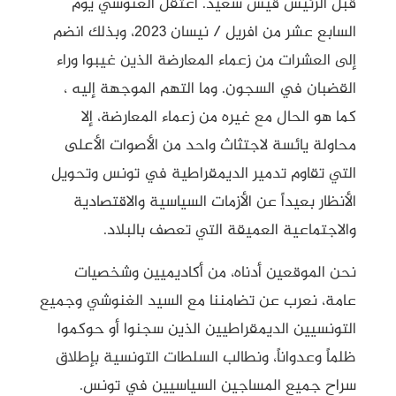
قبل الرئيس قيس سعيد. اعتقل الغنوشي يوم
السابع عشر من افريل / نيسان 2023، وبذلك انضم
إلى العشرات من زعماء المعارضة الذين غيبوا وراء
القضبان في السجون. وما التهم الموجهة إليه ،
كما هو الحال مع غيره من زعماء المعارضة، إلا
محاولة يائسة لاجتثاث واحد من الأصوات الأعلى
التي تقاوم تدمير الديمقراطية في تونس وتحويل
الأنظار بعيداً عن الأزمات السياسية والاقتصادية
والاجتماعية العميقة التي تعصف بالبلاد.
نحن الموقعين أدناه، من أكاديميين وشخصيات
عامة، نعرب عن تضامننا مع السيد الغنوشي وجميع
التونسيين الديمقراطيين الذين سجنوا أو حوكموا
ظلماً وعدواناً، ونطالب السلطات التونسية بإطلاق
سراح جميع المساجين السياسيين في تونس.