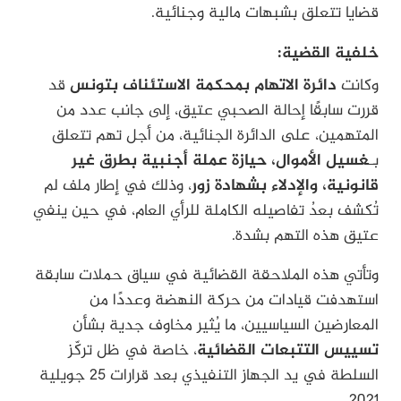
قضايا تتعلق بشبهات مالية وجنائية.
خلفية القضية:
وكانت
دائرة الاتهام بمحكمة الاستئناف بتونس
قد
قررت سابقًا إحالة الصحبي عتيق، إلى جانب عدد من
المتهمين، على الدائرة الجنائية، من أجل تهم تتعلق
بـ
غسيل الأموال، حيازة عملة أجنبية بطرق غير
قانونية، والإدلاء بشهادة زور
، وذلك في إطار ملف لم
تُكشف بعدُ تفاصيله الكاملة للرأي العام، في حين ينفي
عتيق هذه التهم بشدة.
وتأتي هذه الملاحقة القضائية في سياق حملات سابقة
استهدفت قيادات من حركة النهضة وعددًا من
المعارضين السياسيين، ما يُثير مخاوف جدية بشأن
تسييس التتبعات القضائية
، خاصة في ظل تركّز
السلطة في يد الجهاز التنفيذي بعد قرارات 25 جويلية
2021.