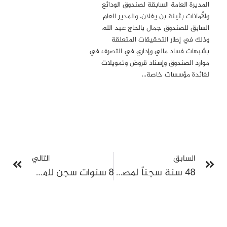
المديرة العامة السابقة لصندوق الودائع
والأمانات بثينة بن يغلان، والمدير العام
السابق للصندوق جمال بالحاج عبد الله،
وذلك في إطار التحقيقات المتعلقة
بشبهات فساد مالي وإداري في التصرف في
موارد الصندوق وإسناد قروض وتمويلات
لفائدة مؤسسات خاصة…
السابق
التالي
48 سنة سجناً لمصطفى خذر: قضية جديدة تكرّس منطق “العدالة الانتقائية” في قضايا الإرهاب
8 سنوات سجن للمستشار السابق علي اللافي: تسييس ملف أمني وتحويله إلى قضية إرهابية