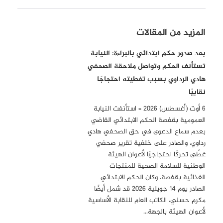
المزيد من المقالات
بعد صدور حكم ابتدائي بالبراءة: النيابة
تستأنف الحكم وتواصل ملاحقة الصحفي
هادي الرداوي بسبب تغطيته احتجاجًا
نقابيًا
6 أوت (أغسطس) 2026 – استأنفت النيابة
العمومية بقفصة الحكم الابتدائي القاضي
بعدم سماع الدعوى في حق الصحفي هادي
رداوي، والصادر على خلفية تقرير صحفي
غطّى تحركًا احتجاجيًا لأعوان الهيئة
الوطنية للسلامة الصحية للمنتجات
الغذائية بقفصة. وكان الحكم الابتدائي
الصادر يوم 14 جويلية 2026 قد شمل أيضًا
مكرم حسني، الكاتب العام للنقابة الأساسية
لأعوان الهيئة بالجهة…