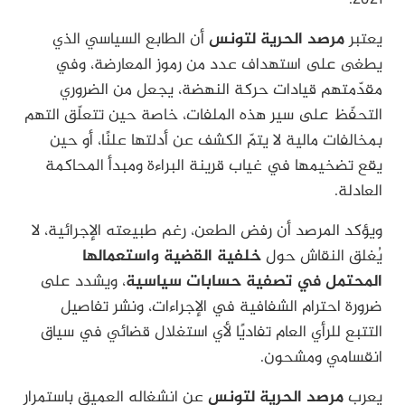
يعتبر
مرصد الحرية لتونس
أن الطابع السياسي الذي
يطغى على استهداف عدد من رموز المعارضة، وفي
مقدّمتهم قيادات حركة النهضة، يجعل من الضروري
التحفّظ على سير هذه الملفات، خاصة حين تتعلّق التهم
بمخالفات مالية لا يتمّ الكشف عن أدلتها علنًا، أو حين
يقع تضخيمها في غياب قرينة البراءة ومبدأ المحاكمة
العادلة.
ويؤكد المرصد أن رفض الطعن، رغم طبيعته الإجرائية، لا
يُغلق النقاش حول
خلفية القضية واستعمالها
المحتمل في تصفية حسابات سياسية
، ويشدد على
ضرورة احترام الشفافية في الإجراءات، ونشر تفاصيل
التتبع للرأي العام تفاديًا لأي استغلال قضائي في سياق
انقسامي ومشحون.
يعرب
مرصد الحرية لتونس
عن انشغاله العميق باستمرار