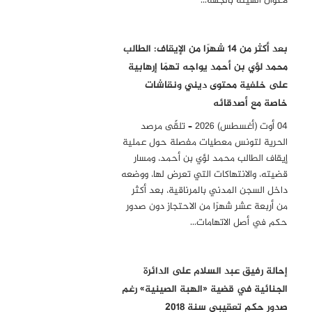
لأعوان الهيئة بالجهة…
بعد أكثر من 14 شهرًا من الإيقاف: الطالب
محمد لؤي بن أحمد يواجه تهمًا إرهابية
على خلفية محتوى ديني ونقاشات
خاصة مع أصدقائه
04 أوت (أغسطس) 2026 – تلقّى مرصد
الحرية لتونس معطيات مفصلة حول عملية
إيقاف الطالب محمد لؤي بن أحمد، ومسار
قضيته، والانتهاكات التي تعرض لها، ووضعه
داخل السجن المدني بالمرناقية، بعد أكثر
من أربعة عشر شهرًا من الاحتجاز دون صدور
حكم في أصل الاتهامات…
إحالة رفيق عبد السلام على الدائرة
الجنائية في قضية «الهبة الصينية» رغم
صدور حكم تعقيبي سنة 2018