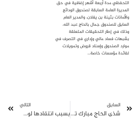
التحفظي مدة أربعة أشهر إضافية في حق
المديرة العامة السابقة لصندوق الودائع
والأمانات بثينة بن يغلان، والمدير العام
السابق للصندوق جمال بالحاج عبد الله،
وذلك في إطار التحقيقات المتعلقة
بشبهات فساد مالي وإداري في التصرف في
موارد الصندوق وإسناد قروض وتمويلات
لفائدة مؤسسات خاصة…
السابق
التالي
شذى الحاج مبارك تدخل إضرابًا مفتوحًا عن الطعام: غياب جلسة الاستئناف وعنف متكرر ضدها في السجن
بسبب انتقادها لوضعية السجون: المحكمة تقضي بحجز ملف الدهماني للنظر في طلبات الدفاع