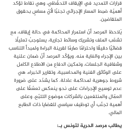
قرارات التمديد في الإيقاف التحفّظي، وهي نقاط تؤكد
أهميّة ضبط المسار الإجرائي تجنبًا لأيّ مساسٍ بحقوق
المتقاضين.
يُلاحظ المرصد أنّ استمرار المحاكمة في حالة إيقاف، مع
تشعّب الملف وتشريك وسائط تجارية، يستوجبُ تعليلًا
قضائيًا دقيقًا واحترامًا صارمًا لقرينة البراءة ولمبدأ التناسب
بين الإجراء والغاية منه. ويؤكّد المرصد أنّ ضمان علنية
وشفافية الجلسات، وتمكين الدفاع من الاطلاع الكامل
على الوثائق الفنية والمحاسبية، وتقارير الخبراء، هي
شروط جوهرية لمحاكمة عادلة. كما يشدّد على ضرورة
عدم توسيع الإجراءات على نحو ينعكس تعسّفًا على
العمّال والمنتفعين بالشركات موضوع التتبّع، وعلى
أهمية تجنّب أي توظيف سياسي للقضايا ذات الطابع
المالي.
يطالب مرصد الحرية لتونس بـ: