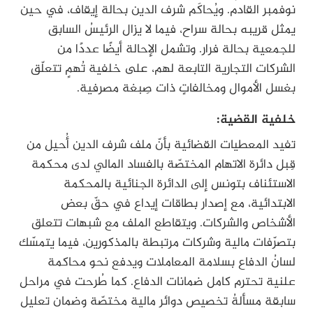
نوفمبر القادم. ويُحاكَم شرف الدين بحالة إيقاف، في حين
يمثل قريبه بحالة سراح، فيما لا يزال الرئيسُ السابق
للجمعية بحالة فرار. وتشمل الإحالة أيضًا عددًا من
الشركات التجارية التابعة لهم، على خلفية تُهمٍ تتعلّق
بغسل الأموال ومخالفاتٍ ذات صِبغة مصرفية.
خلفية القضية:
تفيد المعطيات القضائية بأنّ ملف شرف الدين أُحيل من
قِبل دائرة الاتهام المختصّة بالفساد المالي لدى محكمة
الاستئناف بتونس إلى الدائرة الجنائية بالمحكمة
الابتدائية، مع إصدار بطاقات إيداع في حقّ بعض
الأشخاص والشركات. ويتقاطع الملف مع شبهات تتعلق
بتصرّفات مالية وشركات مرتبطة بالمذكورين، فيما يتمسّك
لسانُ الدفاع بسلامة المعاملات ويدفع نحو محاكمة
علنية تحترم كامل ضمانات الدفاع. كما طُرحت في مراحل
سابقة مسألةُ تخصيص دوائر مالية مختصّة وضمان تعليل