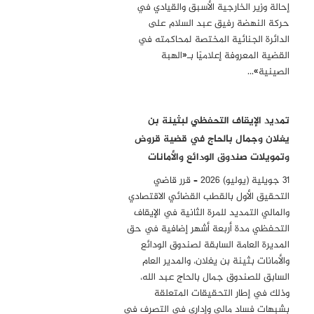
إحالة وزير الخارجية الأسبق والقيادي في
حركة النهضة رفيق عبد السلام على
الدائرة الجنائية المختصة لمحاكمته في
القضية المعروفة إعلاميًا بـ«الهبة
الصينية»…
تمديد الإيقاف التحفظي لبثينة بن
يغلان وجمال بالحاج في قضية قروض
وتمويلات صندوق الودائع والأمانات
31 جويلية (يوليو) 2026 – قرر قاضي
التحقيق الأول بالقطب القضائي الاقتصادي
والمالي التمديد للمرة الثانية في الإيقاف
التحفظي مدة أربعة أشهر إضافية في حق
المديرة العامة السابقة لصندوق الودائع
والأمانات بثينة بن يغلان، والمدير العام
السابق للصندوق جمال بالحاج عبد الله،
وذلك في إطار التحقيقات المتعلقة
بشبهات فساد مالي وإداري في التصرف في