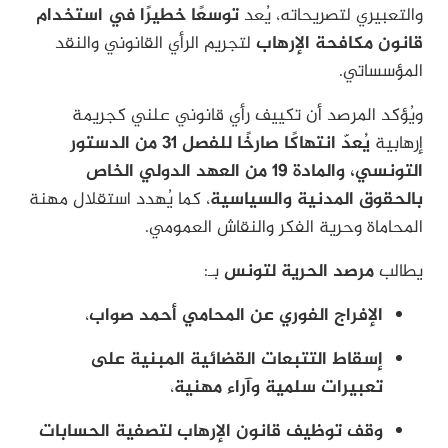
والتعبيري لتصريحاته، يُعد
توسعًا خطيرًا في استخدام
قانون مكافحة الإرهاب
لتجريم الرأي القانوني والنقد
المؤسساتي.
ويُؤكد المرصد أن تكييف رأي قانوني علني كجريمة
إرهابية
يُعدّ انتهاكًا صارخًا للفصل 31 من الدستور
التونسي، والمادة 19 من العهد الدولي الخاص
بالحقوق المدنية والسياسية
، كما يُهدد استقلال مهنة
المحاماة وحرية الفكر والنقاش العمومي.
يطالب
مرصد الحرية لتونس
بـ:
الإفراج الفوري عن المحامي أحمد صواب
،
إسقاط التتبعات القضائية المبنية على
تعبيرات سلمية وآراء مهنية
،
وقف توظيف قانون الإرهاب لتصفية الحسابات