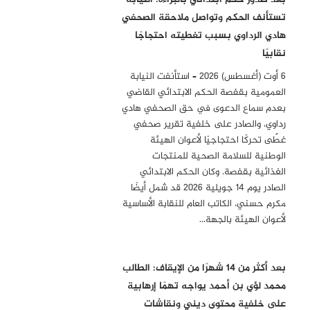
تستأنف الحكم وتواصل ملاحقة الصحفي
هادي الرداوي بسبب تغطيته احتجاجًا
نقابيًا
6 أوت (أغسطس) 2026 – استأنفت النيابة
العمومية بقفصة الحكم الابتدائي القاضي
بعدم سماع الدعوى في حق الصحفي هادي
رداوي، والصادر على خلفية تقرير صحفي
غطّى تحركًا احتجاجيًا لأعوان الهيئة
الوطنية للسلامة الصحية للمنتجات
الغذائية بقفصة. وكان الحكم الابتدائي
الصادر يوم 14 جويلية 2026 قد شمل أيضًا
مكرم حسني، الكاتب العام للنقابة الأساسية
لأعوان الهيئة بالجهة…
بعد أكثر من 14 شهرًا من الإيقاف: الطالب
محمد لؤي بن أحمد يواجه تهمًا إرهابية
على خلفية محتوى ديني ونقاشات