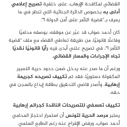
القضائي لمكافحة الإرهاب، على خلفية
تصريح إعلامي
أدلى به
بخصوص الدائرة الجنائية التي تنظر في ما
يعرف بـ”قضية التآمر على أمن الدولة 1″.
كان أحمد صواب قد عبّر عن موقفه، بوصفه محاميًا
وفاعلًا قانونيًا، من طريقة تعاطي القضاء مع ملف “قضية
التآمر 1″، في تصريح علني أبدى فيه
رأيًا قانونيًا نقديًا
تجاه الإجراءات والمسار القضائي
.
ورغم أن ما صدر عنه يدخل ضمن حدود حرية التعبير
المكفولة دستوريًا، فقد تم
تكييف تصريحه كجريمة
إرهابية
، وأصدر قاضي التحقيق بطاقة إيداع بالسجن في
حقه.
تكييف تعسفي للتصريحات الناقدة كجرائم إرهابية
يعتبر
مرصد الحرية لتونس
أن استمرار احتجاز المحامي
أحمد صواب، ورفض الإفراج عنه رغم الطابع السلمي