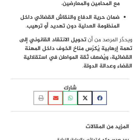
مع المحامين والمعارضين
،
ضمان حرية الدفاع والنقاش القضائي داخل
المنظومة العدلية دون تهديد أو ترهيب
.
ويحذّر المرصد من أن
تحويل الانتقاد القانوني إلى
تهمة إرهابية يُكرّس مناخ الخوف داخل المهنة
القضائية، ويُضعف ثقة المواطن في استقلالية
القضاء وعدالة الدولة
.
شارك
المزيد من المقالات
بعد صدور حكم ابتدائي بالبراءة: النيابة