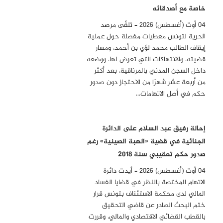
خاصة مع أصدقائه
04 أوت (أغسطس) 2026 – تلقّى مرصد
الحرية لتونس معطيات مفصلة حول عملية
إيقاف الطالب محمد لؤي بن أحمد، ومسار
قضيته، والانتهاكات التي تعرض لها، ووضعه
داخل السجن المدني بالمرناقية، بعد أكثر
من أربعة عشر شهرًا من الاحتجاز دون صدور
حكم في أصل الاتهامات…
إحالة رفيق عبد السلام على الدائرة
الجنائية في قضية «الهبة الصينية» رغم
صدور حكم تعقيبي سنة 2018
04 أوت (أغسطس) 2026 – أيدت دائرة
الاتهام المختصة بالنظر في قضايا الفساد
المالي لدى محكمة الاستئناف بتونس قرار
ختم البحث الصادر عن قاضي التحقيق
بالقطب القضائي الاقتصادي والمالي، وقررت