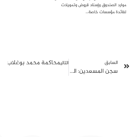
موارد الصندوق وإسناد قروض وتمويلات
لفائدة مؤسسات خاصة…
محاكمة محمد بوغلاب بموجب المرسوم 54: تأجي
السابق
التالي
سجن المسعدين: الصحفية شذى في إضراب مفتوح عن الطعام احتجاجًا على حرمانها من العلاج