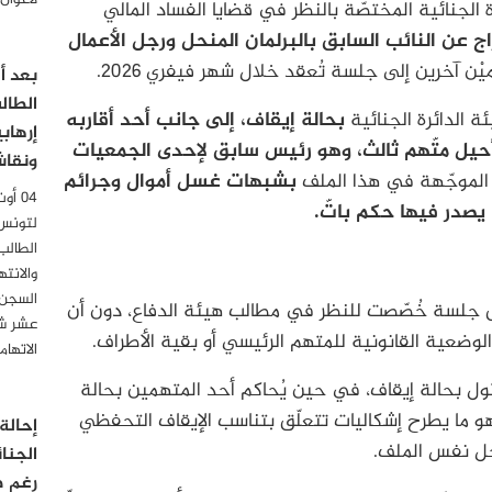
لأعوان
رة الجنائية المختصّة بالنظر في قضايا الفساد المالي
 عن النائب السابق بالبرلمان المنحل ورجل الأعمال
ن آخرين إلى جلسة تُعقد خلال شهر فيفري 2026.
الطال
ة الدائرة الجنائية
بحالة إيقاف، إلى جانب أحد أقاربه
إرهاب
ُحيل متّهم ثالث، وهو رئيس سابق لإحدى الجمعيات
ونقاش
 الموجّهة في هذا الملف
بشبهات غسل أموال وجرائم
يصدر فيها حكم باتّ.
لتونس
الطالب
والانت
السجن 
اق جلسة خُصّصت للنظر في مطالب هيئة الدفاع، دون أن
عشر شه
وضعية القانونية للمتهم الرئيسي أو بقية الأطراف.
الاتها
ثول بحالة إيقاف، في حين يُحاكم أحد المتهمين بحالة
وهو ما يطرح إشكاليات تتعلّق بتناسب الإيقاف التحفظي
إحالة
خل نفس الملف.
الجنا
رغم ص