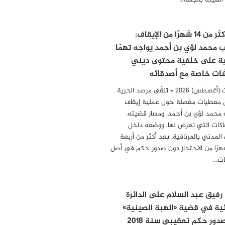
 الهيئة بالجهة…
بعد أكثر من 14 شهرًا من الإيقاف:
ب محمد لؤي بن أحمد يواجه تهمًا
ية على خلفية محتوى ديني
ات خاصة مع أصدقائه
04 أوت (أغسطس) 2026 – تلقّى مرصد الحرية
 معطيات مفصلة حول عملية إيقاف
 محمد لؤي بن أحمد، ومسار قضيته،
هاكات التي تعرض لها، ووضعه داخل
المدني بالمرناقية، بعد أكثر من أربعة
رًا من الاحتجاز دون صدور حكم في أصل
مات…
 رفيق عبد السلام على الدائرة
ئية في قضية «الهبة الصينية»
دور حكم تعقيبي سنة 2018