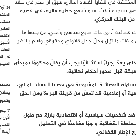
ية المختصّة في قضايا الفساد المالي، سبق أن صدر في حقّه
قضي بسجنه
ثلاث سنوات مع خطية مالية، في قضية
المختص
ن البنك المركزي.
محكمة 
الصادر
ت قضائية أخرى ذات طابع سياسي وأمني، من بينها ما
الاقتصا
لفات ما تزال محلّ جدل قانوني وحقوقي واسع بالنظر
الأسبق
السلام
في الق
 يُعدّ إجراءً استثنائيًا يجب أن يظلّ محكومًا بمبدأي
الصيني
مسبقة قبل صدور أحكام نهائية.
ساءلة القضائية المشروعة في قضايا الفساد المالي،
تمديد
يغلان
 أو إعلامية قد تمسّ من قرينة البراءة ومن الحق
وتموي
 ضد شخصيات سياسية أو اقتصادية بارزة، مع طول
الأول 
سلطة القضائية واجبًا مضاعفًا في التعليل
التمدي
ج الإطار القضائي.
أربعة 