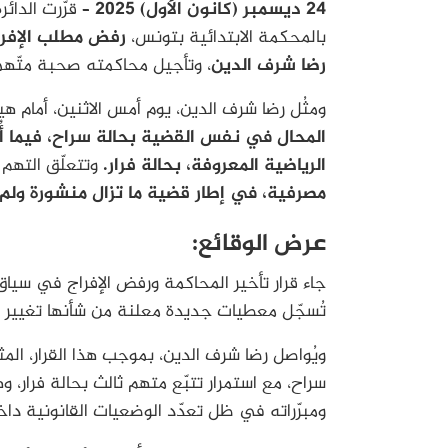
24 ديسمبر (كانون الأول) 2025 –
قرّرت الدائ
بالمحكمة الابتدائية بتونس،
رفض مطلب الإفراج
رضا شرف الدين
، وتأجيل محاكمته صحبة متّهميْ
ومثُل رضا شرف الدين، يوم أمس الاثنين، أمام هيئ
المحال في نفس القضية بحالة سراح، فيما أ
الرياضية المعروفة، بحالة فرار.
وتتعلّق التهم
مصرفية، في إطار قضية ما تزال منشورة ولم 
عرض الوقائع:
جاء قرار تأخير المحاكمة ورفض الإفراج في سي
تُسجّل معطيات جديدة معلنة من شأنها تغيير ال
ويُواصل رضا شرف الدين، بموجب هذا القرار، الم
سراح، مع استمرار تتبّع متهم ثالث بحالة فرار، 
ومبرّراته في ظل تعدّد الوضعيات القانونية دا