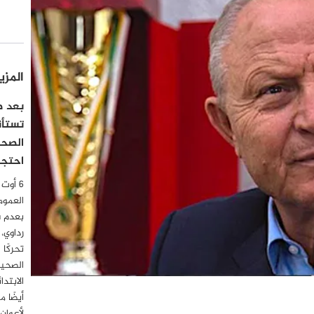
المزي
بعد صد
تستأن
الصحف
احتجاج
العموم
بعدم 
رداوي،
تحركًا 
الصحية
أيضًا 