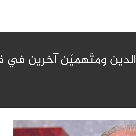
لدين ومتّهميْن آخرين في