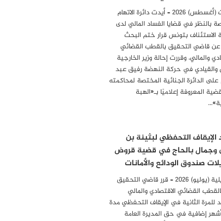
04 أوت (أغسطس) 2026 – أيدت دائرة الاتهام
ة بالنظر في قضايا الفساد المالي لدى
الاستئناف بتونس قرار ختم البحث
 عن قاضي التحقيق بالقطب القضائي
دي والمالي، وقررت إحالة وزير الخارجية
 والقيادي في حركة النهضة رفيق عبد
 على الدائرة الجنائية المختصة لمحاكمته
ضية المعروفة إعلاميًا بـ«الهبة
ة»…
 الإيقاف التحفظي لبثينة بن
 وجمال بالحاج في قضية قروض
لات صندوق الودائع والأمانات
31 جويلية (يوليو) 2026 – قرر قاضي التحقيق
بالقطب القضائي الاقتصادي والمالي
د للمرة الثانية في الإيقاف التحفظي مدة
أشهر إضافية في حق المديرة العامة