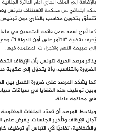
بالإضافة إلى الملف الجاري أمام الدائرة الجنائ
حكم ابتدائي عن محكمة الاستئناف بتونس ي
تتعلّق بتكوين مكاسب بالخارج دون ترخيص م
كما أُدرج اسمه ضمن قائمة المتهمين في ملفا
يُعرف بقضية
“التآمر على أمن الدولة 1”،
وهي م
إلى طبيعة التهم والإجراءات المعتمدة فيها.
يذكّر مرصد الحرية لتونس بأن الإيقاف التحفظي
الضرورة والتناسب، وألا يتحوّل إلى عقوبة 
كما يشدّد المرصد على ضرورة الفصل بين الم
وبين توظيف هذه القضايا في سياقات سياسية
في محاكمة عادلة.
ويلاحظ المرصد أن تعدّد الملفات المفتوحة
آجال الإيقاف وتأخير الجلسات، يفرض على ال
والشفافية، تفاديًا لأي التباس أو توظيف خار