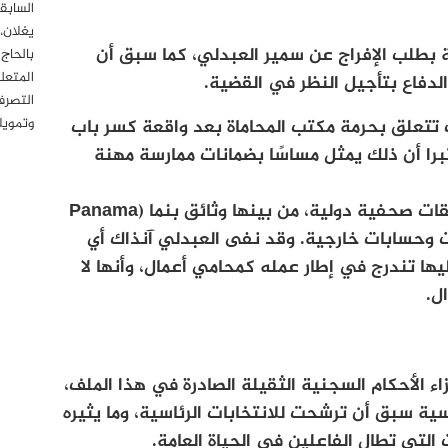
السابق
يغلان،
 بطلب الإفراج عن سمير العبدلي، كما سبق أن
بالحاج
المتعل
دفاع بتأجيل النظر في القضية.
التصرف
وتمويل
 تتعلق بحرمة مكتب المحاماة بعد واقعة كسر باب
برا أن ذلك يمثل مساسًا بضمانات ممارسة مهنة
وسبق أن ورد اسم سمير العبدلي في تحقيقات صحفية دولية، من بينها وثائق بنما (Panama
ي علاقة بشركات وحسابات خارجية. وقد نفى العبدلي آنذاك أي
ليها تندرج في إطار عمله كمحامي أعمال، وأنها لا
ل.
اء الأحكام السجنية الثقيلة الصادرة في هذا الملف،
 سبق أن ترشحت للانتخابات الرئاسية، وما يثيره
التي تطال الفاعلين في الحياة العامة.