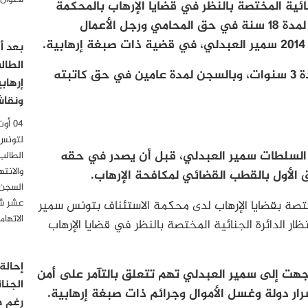
لأعوان
قضت الدائرة الجنائية المختصة بالنظر في قضايا الإرهاب بالمحكمة
الابتدائية بتونس، ابتدائيًا حضوريًا، بالسجن لمدة 18 سنة في حق المحامي ورجل الأعمال
.
الطال
كما قضت المحكمة بسجن سائقه الخاص لمدة 3 سنوات، وبالسجن لمدة عامين في حق كاتبته
إرهاب
ونقاش
لتونس
 2024، عندما أوقفت السلطات سمير العبدلي، قبل أن يصدر في حقه
الطالب
والانت
الأول بالقطب القضائي لمكافحة الإرهاب.
السجن 
عشر شه
مختصة بقضايا الإرهاب لدى محكمة الاستئناف بتونس سمير
الاتها
ر الدائرة الجنائية المختصة بالنظر في قضايا الإرهاب
إحالة
ُجهت إلى سمير العبدلي تهم تتعلق بالتآمر على أمن
الجنا
رار دولة وغسل الأموال وجرائم ذات صبغة إرهابية.
رغم ص