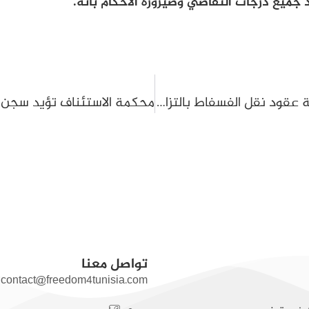
د جميع درجات التقاضي وصيرورة الأحكام باتة.
تأجيل محاكمة لطفي علي وآخرين في قضية عقود نقل الفسفاط بالتزامن مع مسار الصلح الجزائي
تواصل معنا
contact@freedom4tunisia.com