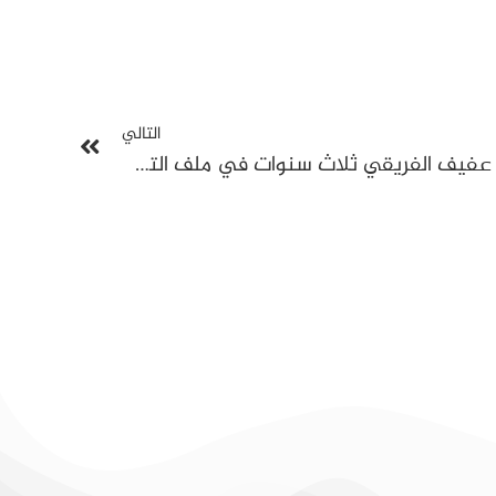
التالي
محكمة الاستئناف تؤيد سجن عفيف الفريقي ثلاث سنوات في ملف التصرف المالي بجمعية الوقاية من حوادث المرور