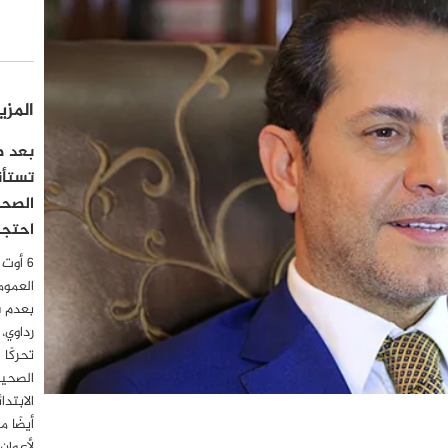
المزي
بعد صد
تستأن
الصحف
احتجاج
العموم
بعدم 
رداوي،
تحركًا 
الصحية
أيضًا 