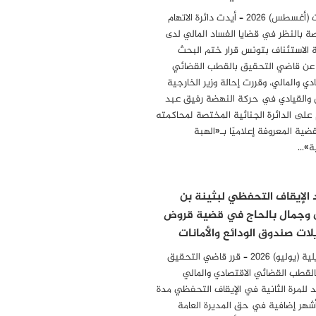
04 أوت (أغسطس) 2026 – أيدت دائرة الاتهام
ة بالنظر في قضايا الفساد المالي لدى
الاستئناف بتونس قرار ختم البحث
 عن قاضي التحقيق بالقطب القضائي
دي والمالي، وقررت إحالة وزير الخارجية
 والقيادي في حركة النهضة رفيق عبد
 على الدائرة الجنائية المختصة لمحاكمته
ضية المعروفة إعلاميًا بـ«الهبة
ة»…
 الإيقاف التحفظي لبثينة بن
 وجمال بالحاج في قضية قروض
لات صندوق الودائع والأمانات
31 جويلية (يوليو) 2026 – قرر قاضي التحقيق
بالقطب القضائي الاقتصادي والمالي
د للمرة الثانية في الإيقاف التحفظي مدة
أشهر إضافية في حق المديرة العامة