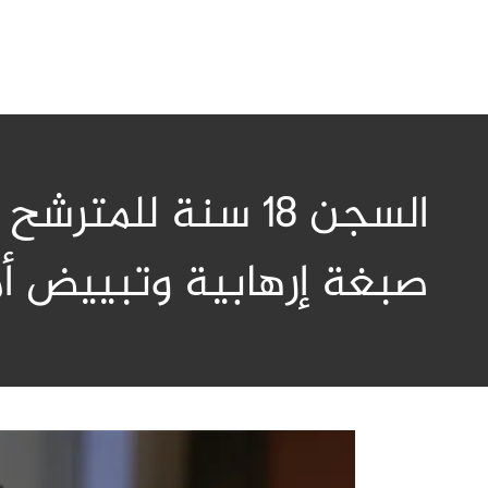
السجن 18 سنة لل
صبغة إرهابية وتبييض أم