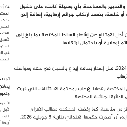
د والتدبير والمساعدة، بأي وسيلة كانت، على دخول
و خلسة، بقصد ارتكاب جرائم إرهابية، إضافة إلى
المختص
محكمة 
الصادر
الاقتصا
من أجل
الامتناع عن إشعار السلط المختصة بما بلغ إلى
الأسبق
إرهابية أو باحتمال ارتكابها
.
السلام
في الق
الصيني
بدأت القضية بإيقاف سمير العبدلي خلال سنة 2024، قبل إصدار بطاقة إيداع بالسجن في حقه ومواصلة
رهاب.
تمديد
يغلان
 الاتهام المختصة بقضايا الإرهاب بمحكمة الاستئناف، التي قررت
وتموي
لدائرة الجنائية المختصة.
ر من مناسبة، كما رفضت المحكمة مطالب الإفراج
الأول 
درت حكمها الابتدائي بتاريخ 8 جويلية 2026.
التمدي
أربعة 