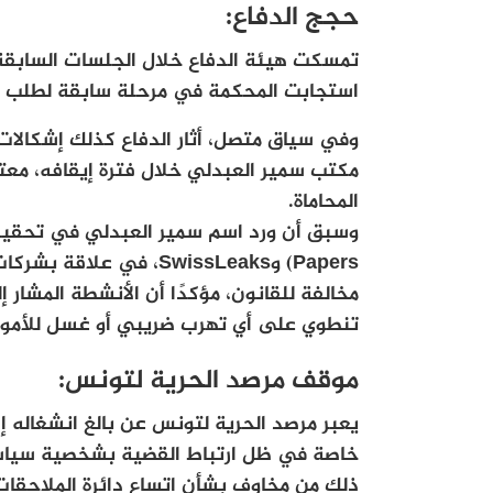
حجج الدفاع:
تمسكت هيئة الدفاع خلال الجلسات السابقة
استجابت المحكمة في مرحلة سابقة لطلب ال
وفي سياق متصل، أثار الدفاع كذلك إشكالات
مكتب سمير العبدلي خلال فترة إيقافه، معت
المحاماة.
Papers) وSwissLeaks، ف
مخالفة للقانون، مؤكدًا أن الأنشطة المشار إ
تنطوي على أي تهرب ضريبي أو غسل للأموا
موقف مرصد الحرية لتونس:
يعبر مرصد الحرية لتونس عن بالغ انشغاله إز
خاصة في ظل ارتباط القضية بشخصية سياسية
ذلك من مخاوف بشأن اتساع دائرة الملاحقات 