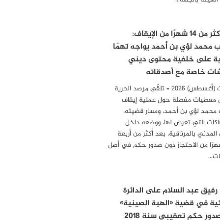
 الهيئة بالجهة…
بعد أكثر من 14 شهرًا من الإيقاف:
ب محمد لؤي بن أحمد يواجه تهمًا
ية على خلفية محتوى ديني
ات خاصة مع أصدقائه
04 أوت (أغسطس) 2026 – تلقّى مرصد الحرية
 معطيات مفصلة حول عملية إيقاف
 محمد لؤي بن أحمد، ومسار قضيته،
هاكات التي تعرض لها، ووضعه داخل
المدني بالمرناقية، بعد أكثر من أربعة
رًا من الاحتجاز دون صدور حكم في أصل
مات…
 رفيق عبد السلام على الدائرة
ئية في قضية «الهبة الصينية»
دور حكم تعقيبي سنة 2018