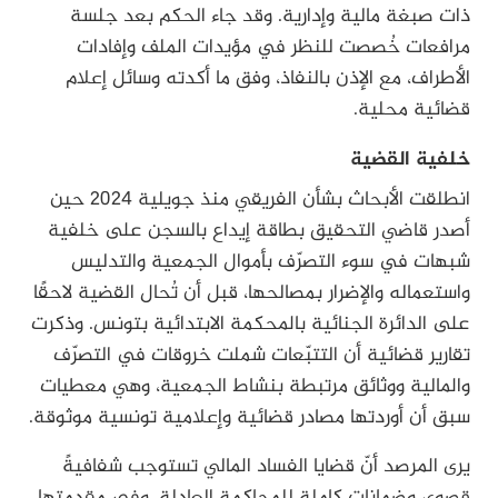
ذات صبغة مالية وإدارية. وقد جاء الحكم بعد جلسة
مرافعات خُصصت للنظر في مؤيدات الملف وإفادات
الأطراف، مع الإذن بالنفاذ، وفق ما أكدته وسائل إعلام
قضائية محلية.
خلفية القضية
انطلقت الأبحاث بشأن الفريقي منذ جويلية 2024 حين
أصدر قاضي التحقيق بطاقة إيداع بالسجن على خلفية
شبهات في سوء التصرّف بأموال الجمعية والتدليس
واستعماله والإضرار بمصالحها، قبل أن تُحال القضية لاحقًا
على الدائرة الجنائية بالمحكمة الابتدائية بتونس. وذكرت
تقارير قضائية أن التتبّعات شملت خروقات في التصرّف
والمالية ووثائق مرتبطة بنشاط الجمعية، وهي معطيات
سبق أن أوردتها مصادر قضائية وإعلامية تونسية موثوقة.
يرى المرصد أنّ قضايا الفساد المالي تستوجب شفافيةً
قصوى وضماناتٍ كاملة للمحاكمة العادلة، وفي مقدمتها