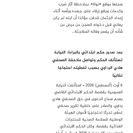
سجلها موقع «نواة»، بملاحظة آثار ضرب
وكدمات وبقع زرقاء على جسده ورأسه أثناء
إعداد الجثمان للدفن، مؤكدًا أن ابنه لم يكن
يعاني قبل دخوله السجن من مرض من
شأنه أن يفسر وفاته المفاجئة…
بعد صدور حكم ابتدائي بالبراءة: النيابة
تستأنف الحكم وتواصل ملاحقة الصحفي
هادي الرداوي بسبب تغطيته احتجاجًا
نقابيًا
6 أوت (أغسطس) 2026 – استأنفت النيابة
العمومية بقفصة الحكم الابتدائي القاضي
بعدم سماع الدعوى في حق الصحفي هادي
رداوي، والصادر على خلفية تقرير صحفي
غطّى تحركًا احتجاجيًا لأعوان الهيئة
الوطنية للسلامة الصحية للمنتجات
الغذائية بقفصة. وكان الحكم الابتدائي