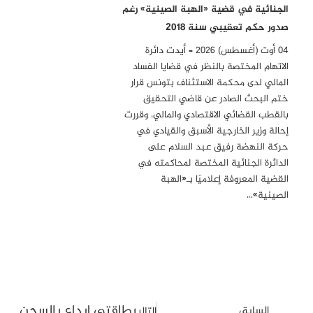
الجنائية في قضية «الهبة الصينية» رغم
صدور حكم تعقيبي سنة 2018
04 أوت (أغسطس) 2026 – أيدت دائرة
الاتهام المختصة بالنظر في قضايا الفساد
المالي لدى محكمة الاستئناف بتونس قرار
ختم البحث الصادر عن قاضي التحقيق
بالقطب القضائي الاقتصادي والمالي، وقررت
إحالة وزير الخارجية الأسبق والقيادي في
حركة النهضة رفيق عبد السلام على
الدائرة الجنائية المختصة لمحاكمته في
القضية المعروفة إعلاميًا بـ«الهبة
الصينية»…
بطاقتي إيداع بالسجن في 
السابق
التالي