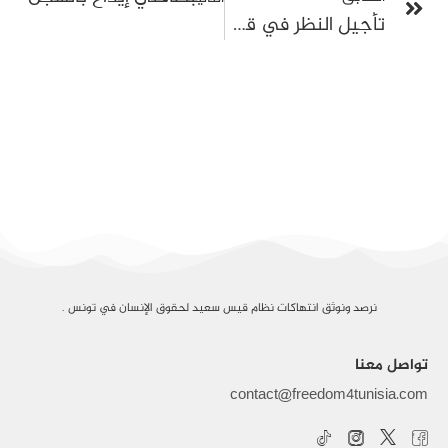
تأجيل النظر في قضية “المسامرة الرمضانية”: مواصلة تجريم الخطاب السياسي وتآكل ضمانات المحاكمة العادلة
نرصد ونوثق انتهاكات نظام قيس سعيد لحقوق الإنسان في تونس .
تواصل معنا
contact@freedom4tunisia.com