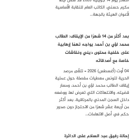
الصادر يوم 14 جويلية 2026 قد شمل أيضًا
مكرم حسني، الكاتب العام للنقابة الأساسية
لأعوان الهيئة بالجهة…
بعد أكثر من 14 شهرًا من الإيقاف: الطالب
محمد لؤي بن أحمد يواجه تهمًا إرهابية
على خلفية محتوى ديني ونقاشات
خاصة مع أصدقائه
04 أوت (أغسطس) 2026 – تلقّى مرصد
الحرية لتونس معطيات مفصلة حول عملية
إيقاف الطالب محمد لؤي بن أحمد، ومسار
قضيته، والانتهاكات التي تعرض لها، ووضعه
داخل السجن المدني بالمرناقية، بعد أكثر
من أربعة عشر شهرًا من الاحتجاز دون صدور
حكم في أصل الاتهامات…
إحالة رفيق عبد السلام على الدائرة