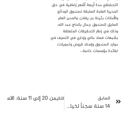
التحفظي مدة أربعة أشهر إضافية في حق
المديرة العامة السابقة لصندوق الودائع
والأمانات بثينة بن يغلان، والمدير العام
السابق للصندوق جمال بالحاج عبد الله،
وذلك في إطار التحقيقات المتعلقة
بشبهات فساد مالي وإداري في التصرف في
موارد الصندوق وإسناد قروض وتمويلات
لفائدة مؤسسات خاصة…
من 20 إلى 11 سنة: الاستئناف يخفف أحكام قضية النقابة العامة للحرس في ملف جمع أموال لشهداء وجرحى الأمنيين
السابق
التالي
14 سنة سجناً لخيام التركي في قضية مالية: المرصد يندد بتوظيف القضاء المالي في ملاحقة المعارضين