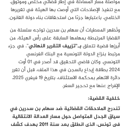
مواصلة مسار المساءلة في إطار قضائي مختص وموثوق،
مع تنفيذ الإصلاحات التي أوصت بها الهيئة في تقريرها
الختامي، باعتبارها جزءًا من استحقاقات بناء دولة القانون.
وتُظهر المعطيات أن سهام بن سدرين تواجه سلسلة من
القضايا المرتبطة بمهامها السابقة على رأس الهيئة، من
أبرزها قضية تتعلق
بـ“تزييف التقرير النهائي
”، في جزء
مرتبط بنزاع الدولة التونسية مع البنك الفرنسي
التونسي. وكان قاضي التحقيق قد أصدر في 01 أوت
2024 بطاقة إيداع بالسجن في هذا الملف، قبل أن تقرر
دائرة الاتهام بمحكمة الاستئناف، بتاريخ 19 فيفري 2025،
الإفراج عنها مع تحجير السفر.
خلفية القضية:
تندرج الملاحقات القضائية ضد سهام بن سدرين في
سياق الجدل المتواصل حول مسار العدالة الانتقالية
في تونس، الذي انطلق بعد سنة 2011 بهدف كشف