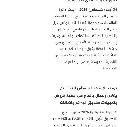
صدور حكم تعقيبي سنة 2018
04 أوت (أغسطس) 2026 – أيدت دائرة
الاتهام المختصة بالنظر في قضايا الفساد
المالي لدى محكمة الاستئناف بتونس قرار
ختم البحث الصادر عن قاضي التحقيق
بالقطب القضائي الاقتصادي والمالي، وقررت
إحالة وزير الخارجية الأسبق والقيادي في
حركة النهضة رفيق عبد السلام على
الدائرة الجنائية المختصة لمحاكمته في
القضية المعروفة إعلاميًا بـ«الهبة
الصينية»…
تمديد الإيقاف التحفظي لبثينة بن
يغلان وجمال بالحاج في قضية قروض
وتمويلات صندوق الودائع والأمانات
31 جويلية (يوليو) 2026 – قرر قاضي
التحقيق الأول بالقطب القضائي الاقتصادي
والمالي التمديد للمرة الثانية في الإيقاف