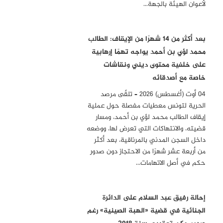
لأعوان الهيئة بالجهة…
بعد أكثر من 14 شهرًا من الإيقاف: الطالب
محمد لؤي بن أحمد يواجه تهمًا إرهابية
على خلفية محتوى ديني ونقاشات
خاصة مع أصدقائه
04 أوت (أغسطس) 2026 – تلقّى مرصد
الحرية لتونس معطيات مفصلة حول عملية
إيقاف الطالب محمد لؤي بن أحمد، ومسار
قضيته، والانتهاكات التي تعرض لها، ووضعه
داخل السجن المدني بالمرناقية، بعد أكثر
من أربعة عشر شهرًا من الاحتجاز دون صدور
حكم في أصل الاتهامات…
إحالة رفيق عبد السلام على الدائرة
الجنائية في قضية «الهبة الصينية» رغم