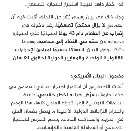
في خطر داهم نتيجة استمرار احتجازه التعسفي.
وجاء ذلك في بيان رسمي نُشر عن اللجنة، أكدت فيه أن
الهمامي
لا يزال محتجزًا تعسفيًا
، رغم دخوله في
إضراب عن الطعام دام 43 يومًا
احتجاجًا على احتجازه
وحرمانه من
حقه في النفاذ إلى محاميه
، وهو ما
يشكّل، وفق البيان،
انتهاكًا جسيمًا لمبادئ الإجراءات
القانونية الواجبة والمعايير الدولية لحقوق الإنسان
.
مضمون البيان الأمريكي:
أشارت اللجنة إلى أن استمرار احتجاز عياشي الهمامي في
هذه الظروف
يعرّض حياته لخطر حقيقي
، داعية
السلطات التونسية إلى التحرك العاجل لإنهاء هذا الوضع،
واحترام التزاماتها الدولية، لا سيما ما يتصل بضمان الحق
في الحرية، والمحاكمة العادلة، وعدم التعرض للاحتجاز
التعسفي أو المعاملة القاسية واللاإنسانية.