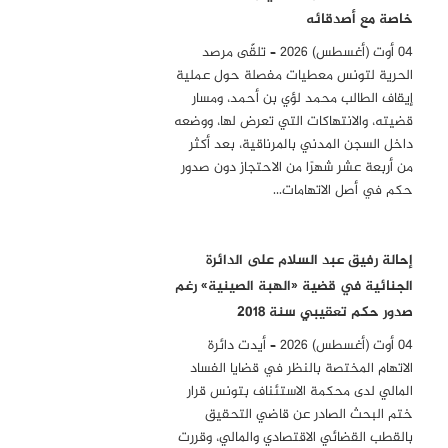
خاصة مع أصدقائه
04 أوت (أغسطس) 2026 – تلقّى مرصد
الحرية لتونس معطيات مفصلة حول عملية
إيقاف الطالب محمد لؤي بن أحمد، ومسار
قضيته، والانتهاكات التي تعرض لها، ووضعه
داخل السجن المدني بالمرناقية، بعد أكثر
من أربعة عشر شهرًا من الاحتجاز دون صدور
حكم في أصل الاتهامات…
إحالة رفيق عبد السلام على الدائرة
الجنائية في قضية «الهبة الصينية» رغم
صدور حكم تعقيبي سنة 2018
04 أوت (أغسطس) 2026 – أيدت دائرة
الاتهام المختصة بالنظر في قضايا الفساد
المالي لدى محكمة الاستئناف بتونس قرار
ختم البحث الصادر عن قاضي التحقيق
بالقطب القضائي الاقتصادي والمالي، وقررت