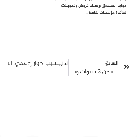
موارد الصندوق وإسناد قروض وتمويلات
لفائدة مؤسسات خاصة…
بسبب حوار إعلامي: السجن 15 يومًا وخطية مالية لدليلة مصدّق وبرهان بسيس وفقا للمر
السابق
التالي
السجن 3 سنوات ونصف وتسليط خطايا مالية ومصادرة ممتلكات برهان بسيس ومراد الزغيدي