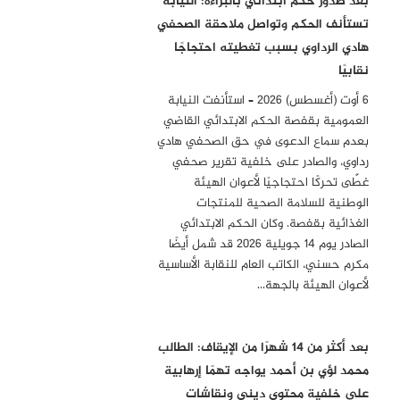
بعد صدور حكم ابتدائي بالبراءة: النيابة
تستأنف الحكم وتواصل ملاحقة الصحفي
هادي الرداوي بسبب تغطيته احتجاجًا
نقابيًا
6 أوت (أغسطس) 2026 – استأنفت النيابة
العمومية بقفصة الحكم الابتدائي القاضي
بعدم سماع الدعوى في حق الصحفي هادي
رداوي، والصادر على خلفية تقرير صحفي
غطّى تحركًا احتجاجيًا لأعوان الهيئة
الوطنية للسلامة الصحية للمنتجات
الغذائية بقفصة. وكان الحكم الابتدائي
الصادر يوم 14 جويلية 2026 قد شمل أيضًا
مكرم حسني، الكاتب العام للنقابة الأساسية
لأعوان الهيئة بالجهة…
بعد أكثر من 14 شهرًا من الإيقاف: الطالب
محمد لؤي بن أحمد يواجه تهمًا إرهابية
على خلفية محتوى ديني ونقاشات