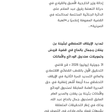
إحالة وزير الخارجية الأسبق والقيادي في
حركة النهضة رفيق عبد السلام على
الدائرة الجنائية المختصة لمحاكمته في
القضية المعروفة إعلاميًا بـ«الهبة
الصينية»…
تمديد الإيقاف التحفظي لبثينة بن
يغلان وجمال بالحاج في قضية قروض
وتمويلات صندوق الودائع والأمانات
31 جويلية (يوليو) 2026 – قرر قاضي
التحقيق الأول بالقطب القضائي الاقتصادي
والمالي التمديد للمرة الثانية في الإيقاف
التحفظي مدة أربعة أشهر إضافية في حق
المديرة العامة السابقة لصندوق الودائع
والأمانات بثينة بن يغلان، والمدير العام
السابق للصندوق جمال بالحاج عبد الله،
وذلك في إطار التحقيقات المتعلقة
بشبهات فساد مالي وإداري في التصرف في