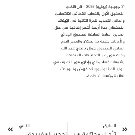
31 جويلية (يوليو) 2026 – قرر قاضي
التحقيق الأول بالقطب القضائي الاقتصادي
والمالي التمديد للمرة الثانية في الإيقاف
التحفظي مدة أربعة أشهر إضافية في حق
المديرة العامة السابقة لصندوق الودائع
والأمانات بثينة بن يغلان، والمدير العام
السابق للصندوق جمال بالحاج عبد الله،
وذلك في إطار التحقيقات المتعلقة
بشبهات فساد مالي وإداري في التصرف في
موارد الصندوق وإسناد قروض وتمويلات
لفائدة مؤسسات خاصة…
السابق
التالي
تأجيل محاكمة سيف الدين مخلوف إلى 13 مارس في قضية تتعلق بالإساءة لوكيل جمهورية
تحجير السفر بحق سمير ديلو ومحاميين آخرين بعد تجميد حساباتهم البنكية وأملاكهم في تحقيق جبائي