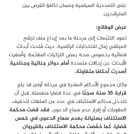
على التعددية السياسية وضمان تكافؤ الفرص بين
المترشحين.
عرض الوقائع:
تعود التتبّعات إلى مرحلة ما بعد إيداع ملف ترشح
العياشي زمال للانتخابات الرئاسية، حيث فُتحت أبحاث
قضائية بخصوص صحة بعض التزكيات المقدّمة. وأسفرت
الأبحاث عن إحالات متعددة
أمام دوائر جنائية وجناحية
أصدرت أحكامًا متفاوتة.
وكان مجموع الأحكام الصادرة في مرحلة أولى قد بلغ
قرابة 35 سنة سجنًا
في عدة قضايا منفصلة، قبل أن
تتدخل محاكم الاستئناف في عدد من الملفات لتخفيف
العقوبات أو إقرار عدم سماع الدعوى.
فقد قضت محكمة
الاستئناف بسليانة بعدم سماع الدعوى في خمس
قضايا، كما خفّضت محكمة الاستئناف بالقيروان