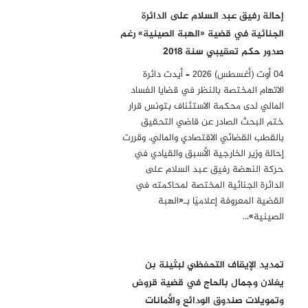
إحالة رفيق عبد السلام على الدائرة
الجنائية في قضية «الهبة الصينية» رغم
صدور حكم تعقيبي سنة 2018
04 أوت (أغسطس) 2026 – أيدت دائرة
الاتهام المختصة بالنظر في قضايا الفساد
المالي لدى محكمة الاستئناف بتونس قرار
ختم البحث الصادر عن قاضي التحقيق
بالقطب القضائي الاقتصادي والمالي، وقررت
إحالة وزير الخارجية الأسبق والقيادي في
حركة النهضة رفيق عبد السلام على
الدائرة الجنائية المختصة لمحاكمته في
القضية المعروفة إعلاميًا بـ«الهبة
الصينية»…
تمديد الإيقاف التحفظي لبثينة بن
يغلان وجمال بالحاج في قضية قروض
وتمويلات صندوق الودائع والأمانات