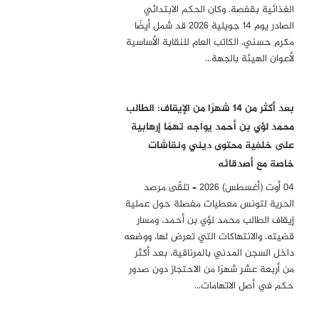
الغذائية بقفصة. وكان الحكم الابتدائي
الصادر يوم 14 جويلية 2026 قد شمل أيضًا
مكرم حسني، الكاتب العام للنقابة الأساسية
لأعوان الهيئة بالجهة…
بعد أكثر من 14 شهرًا من الإيقاف: الطالب
محمد لؤي بن أحمد يواجه تهمًا إرهابية
على خلفية محتوى ديني ونقاشات
خاصة مع أصدقائه
04 أوت (أغسطس) 2026 – تلقّى مرصد
الحرية لتونس معطيات مفصلة حول عملية
إيقاف الطالب محمد لؤي بن أحمد، ومسار
قضيته، والانتهاكات التي تعرض لها، ووضعه
داخل السجن المدني بالمرناقية، بعد أكثر
من أربعة عشر شهرًا من الاحتجاز دون صدور
حكم في أصل الاتهامات…