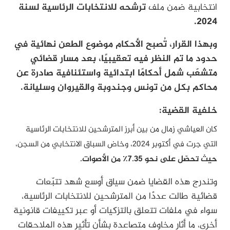
انتخابية ضمن ملف
ترشحه للانتخابات الرئاسية لسنة
2024.
وبهذا القرار، تُصبح الأحكام موضوع الطعن نهائية في
حدود ما تم النظر فيه تعقيبيًا، بعد مسار قضائي
متشعّب شمل أحكامًا ابتدائية واستئنافية صادرة عن
محاكم بكل من تونس وجندوبة والقيروان وسليانة.
خلفية القضية:
كان العياشي زمال من بين أبرز المترشحين للانتخابات الرئاسية
التي جرت في أكتوبر 2024، وخاض السباق الانتخابي من السجن،
حيث تحصّل على نحو 7.35٪ من الأصوات.
وتندرج هذه القضايا ضمن سياق أوسع شهد تتبّعات
قضائية طالت عددًا من المترشحين للانتخابات الرئاسية،
سواء في ملفات تتعلق بالتزكيات أو عبر تكييفات قانونية
أخرى، ما أثار مخاوف متصاعدة بشأن تأثير هذه الملاحقات