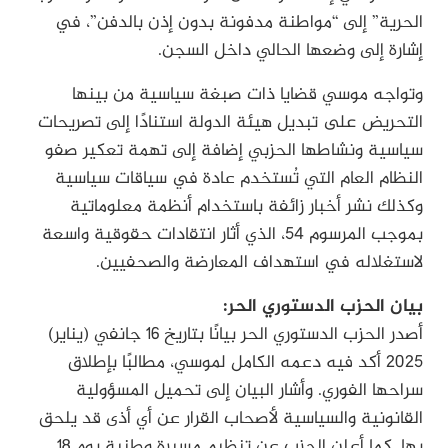
الحرية” إلى “مواطنة مدفونة بدون إذن بالدفن”، في
إشارة إلى وضعها الحالي داخل السجن.
وتواجه موسي قضايا ذات صبغة سياسية من بينها
التحريض على تبديل هيئة الدولة استنادًا إلى تصريحات
سياسية ونشاطها الحزبي إضافة إلى تهمة تعكير صفو
النظام العام التي تُستخدم عادة في سياقات سياسية
وكذلك نشر أخبار زائفة باستخدام أنظمة معلوماتية
بموجب المرسوم 54، الذي أثار انتقادات حقوقية واسعة
لاستغلاله في استهداف المعارضة والصحفيين.
بيان الحزب الدستوري الحر:
أصدر الحزب الدستوري الحر بيانًا بتاريخ 16 جانفي (يناير)
2025 أكد فيه دعمه الكامل لموسي، مطالبًا بإطلاق
سراحها الفوري. وأشار البيان إلى تحميل المسؤولية
القانونية والسياسية لأصحاب القرار عن أي أذى قد يلحق
بها. كما أعلن الحزب عن تنظيم مسيرة وطنية يوم 18