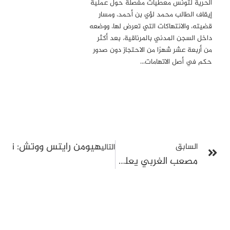
الحرية لتونس معطيات مفصلة حول عملية
إيقاف الطالب محمد لؤي بن أحمد، ومسار
قضيته، والانتهاكات التي تعرض لها، ووضعه
داخل السجن المدني بالمرناقية، بعد أكثر
من أربعة عشر شهرًا من الاحتجاز دون صدور
حكم في أصل الاتهامات…
هيومن رايتس ووتش: تونس
السابق
التالي
مصعب الغربي يعلن إضرابا عن الطعام احتجاجًا على اعتقاله التعسفي المستمر منذ ستة أشهر