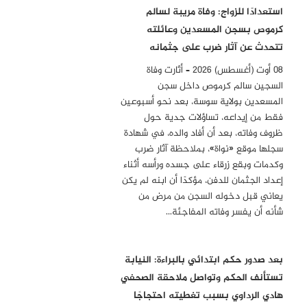
استعدادًا للزواج: وفاة مريبة لسالم
كرموص بسجن المسعدين وعائلته
تتحدث عن آثار ضرب على جثمانه
08 أوت (أغسطس) 2026 – أثارت وفاة
السجين سالم كرموص داخل سجن
المسعدين بولاية سوسة، بعد نحو أسبوعين
فقط من إيداعه، تساؤلات جدية حول
ظروف وفاته، بعد أن أفاد والده، في شهادة
سجلها موقع «نواة»، بملاحظة آثار ضرب
وكدمات وبقع زرقاء على جسده ورأسه أثناء
إعداد الجثمان للدفن، مؤكدًا أن ابنه لم يكن
يعاني قبل دخوله السجن من مرض من
شأنه أن يفسر وفاته المفاجئة…
بعد صدور حكم ابتدائي بالبراءة: النيابة
تستأنف الحكم وتواصل ملاحقة الصحفي
هادي الرداوي بسبب تغطيته احتجاجًا