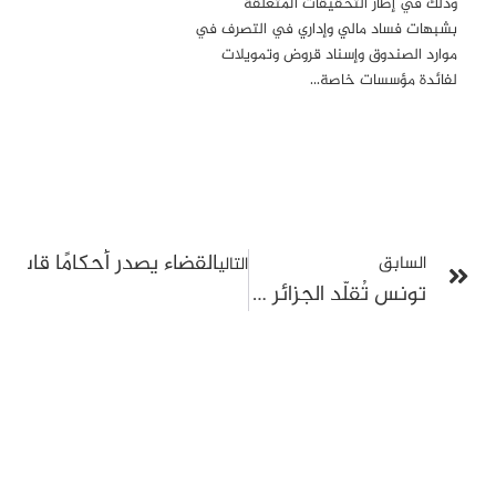
وذلك في إطار التحقيقات المتعلقة
بشبهات فساد مالي وإداري في التصرف في
موارد الصندوق وإسناد قروض وتمويلات
لفائدة مؤسسات خاصة…
القضاء يصدر أحكامًا قاسية في “قضية التآمر 2”: محاكمة جم
السابق
التالي
تونس تُقلّد الجزائر ومصر وتتبنى سياسة “القمع العابر للحدود” وتشرع في استهداف المعارضين بالخارج