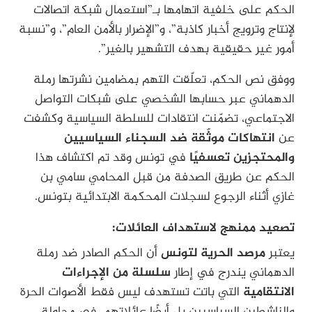
الحكم على خلفية اتهامها بـ”استعمال شبكة اتصالات
لإنتاج وترويج أخبار كاذبة”، و”الإضرار بالأمن العام”، و”نسبة
أمور غير حقيقية بهدف التشهير بالغير”.
ووفق نص الحكم، تعلّقت التهم بمضامين نشرتها رملة
الدهماني عبر حسابها الشخصي على شبكات التواصل
الاجتماعي، تضمّنت انتقادات للسلطة السياسية وكشفت
عن
انتهاكات موثّقة ضد السجناء السياسيين
والمحتجزين تعسفيًا
في تونس وقد تم اكتشاف هذا
الحكم عن طريق الصدفة من قبل المحامي سامي بن
غازي أثناء الرجوع لسجلات المحكمة الابتدائية بتونس.
تصعيد ممنهج لاستهداف العائلات:
يعتبر
مرصد الحرية لتونس
أن الحكم الصادر ضد رملة
الدهماني يندرج في إطار
سلسلة من الإجراءات
الانتقامية
التي باتت تستهدف ليس فقط الأصوات الحرة
والناشطين السياسيين بل أيضًا عائلاتهم، في محاولة