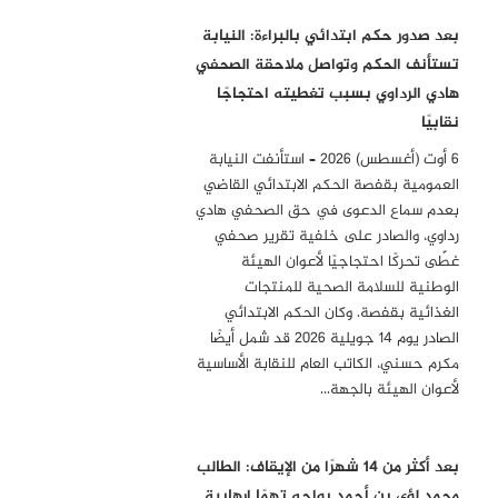
بعد صدور حكم ابتدائي بالبراءة: النيابة
تستأنف الحكم وتواصل ملاحقة الصحفي
هادي الرداوي بسبب تغطيته احتجاجًا
نقابيًا
6 أوت (أغسطس) 2026 – استأنفت النيابة
العمومية بقفصة الحكم الابتدائي القاضي
بعدم سماع الدعوى في حق الصحفي هادي
رداوي، والصادر على خلفية تقرير صحفي
غطّى تحركًا احتجاجيًا لأعوان الهيئة
الوطنية للسلامة الصحية للمنتجات
الغذائية بقفصة. وكان الحكم الابتدائي
الصادر يوم 14 جويلية 2026 قد شمل أيضًا
مكرم حسني، الكاتب العام للنقابة الأساسية
لأعوان الهيئة بالجهة…
بعد أكثر من 14 شهرًا من الإيقاف: الطالب
محمد لؤي بن أحمد يواجه تهمًا إرهابية