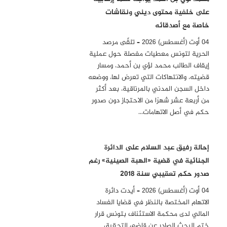
على خلفية محتوى ديني ونقاشات
خاصة مع أصدقائه
04 أوت (أغسطس) 2026 – تلقّى مرصد
الحرية لتونس معطيات مفصلة حول عملية
إيقاف الطالب محمد لؤي بن أحمد، ومسار
قضيته، والانتهاكات التي تعرض لها، ووضعه
داخل السجن المدني بالمرناقية، بعد أكثر
من أربعة عشر شهرًا من الاحتجاز دون صدور
حكم في أصل الاتهامات…
إحالة رفيق عبد السلام على الدائرة
الجنائية في قضية «الهبة الصينية» رغم
صدور حكم تعقيبي سنة 2018
04 أوت (أغسطس) 2026 – أيدت دائرة
الاتهام المختصة بالنظر في قضايا الفساد
المالي لدى محكمة الاستئناف بتونس قرار
ختم البحث الصادر عن قاضي التحقيق