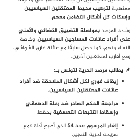
ممنهجة
لترهيب محيط المعتقلين السياسيين
وإسكات كل أشكال التضامن معهم
.
ويُندد المرصد
بمواصلة التضييق القضائي والأمني
على أفراد عائلات المساجين السياسيين
، وخاصة
النساء منهم، كما حصل سابقًا مع عائلة غازي الشواشي،
ومع أقارب لمعتقلين آخرين.
📌 يطالب مرصد الحرية لتونس بـ:
إيقاف فوري لكل أشكال الملاحقة ضد أفراد
عائلات المعتقلين السياسيين
.
مراجعة الحكم الصادر ضد رملة الدهماني
وإسقاط التتبعات التعسفية
بحقها.
إلغاء المرسوم عدد 54
الذي أصبح أداة قمع
صريحة لحرية التعبير.