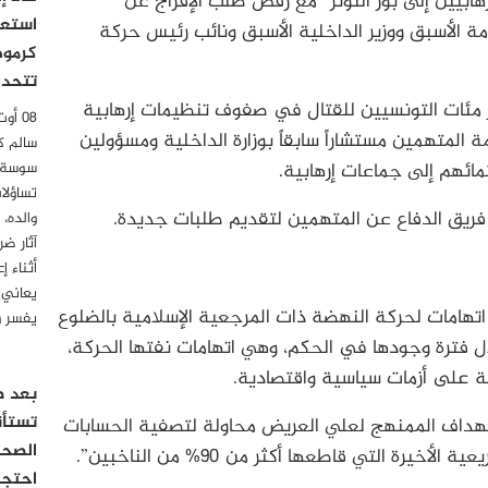
رهابيين إلى بؤر التوتر” مع رفض طلب الإفراج عن
استعدا
 الأسبق ووزير الداخلية الأسبق ونائب رئيس حركة
كرموص
تتحدث
مئات التونسيين للقتال في صفوف تنظيمات إرهابية
 المتهمين مستشاراً سابقاً بوزارة الداخلية ومسؤولين
سالم ك
ائهم إلى جماعات إرهابية.
سوسة، 
تساؤلا
فريق الدفاع عن المتهمين لتقديم طلبات جديدة.
والده،
آثار ض
أثناء إ
يعاني 
هامات لحركة النهضة ذات المرجعية الإسلامية بالضلوع
يفسر و
 فترة وجودها في الحكم، وهي اتهامات نفتها الحركة،
ة على أزمات سياسية واقتصادية.
بعد صد
تستأن
تهداف الممنهج لعلي العريض محاولة لتصفية الحسابات
الصحف
السياسية والتغطية على فشل الانتخابات التشريعية الأخيرة التي قاطعها أكثر من 90% من الناخبين”.
احتجاج