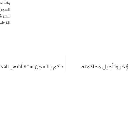
والانت
السجن 
عشر شه
الاتها
مؤخر وتأجيل محاكمته