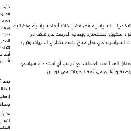
العموم
بعدم 
لشخصيات السياسية في قضايا ذات أبعاد سياسية وقضائية
رداوي،
ترام حقوق المتهمين. ويعرب المرصد عن قلقه من
تحركًا 
الصحية
 السياسية في ظل مناخ يتسم بتراجع الحريات وتزايد
أيضًا 
لأعوان
ضمان المحاكمة العادلة، مع تجنب أي استخدام سياسي
طية ويُفاقم من أزمة الحريات في تونس.
الطال
إرهاب
ونقاش
لتونس
الطالب