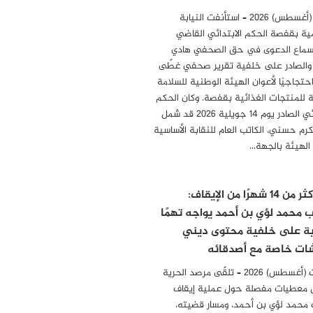
6 أوت (أغسطس) 2026 – استأنفت النيابة
ية بقفصة الحكم الابتدائي القاضي
سماع الدعوى في حق الصحفي هادي
 والصادر على خلفية تقرير صحفي غطّى
احتجاجيًا لأعوان الهيئة الوطنية للسلامة
 للمنتجات الغذائية بقفصة. وكان الحكم
الابتدائي الصادر يوم 14 جويلية 2026 قد شمل
مكرم حسني، الكاتب العام للنقابة الأساسية
 الهيئة بالجهة…
بعد أكثر من 14 شهرًا من الإيقاف:
ب محمد لؤي بن أحمد يواجه تهمًا
ية على خلفية محتوى ديني
ات خاصة مع أصدقائه
04 أوت (أغسطس) 2026 – تلقّى مرصد الحرية
 معطيات مفصلة حول عملية إيقاف
 محمد لؤي بن أحمد، ومسار قضيته،