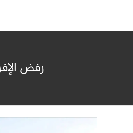
رفض الإف