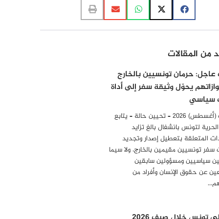
د من المقالات
عاجل: حرمان تونسيين بالخارج
ازاتهم يحوّل وثيقة سفر إلى أداة
 سياسي
10 أوت (أغسطس) 2026 – تحيين حالة – يتابع
لحرية لتونس بانشغال بالغ تزايد
ات المتعلقة بتعطيل إصدار وتجديد
 سفر تونسيين مقيمين بالخارج، ولا سيما
ن سياسيين ومسؤولين سابقين
ين عن حقوق الإنسان وأفراد من
هم…
عاد إلى تونس خلال صيف 2026