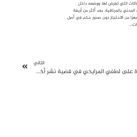
هاكات التي تعرض لها، ووضعه داخل
المدني بالمرناقية، بعد أكثر من أربعة
رًا من الاحتجاز دون صدور حكم في أصل
مات…
التالي
حكم بالسجن ستة أشهر نافذة على لطفي المرايحي في قضية نشر أخبار كاذبة