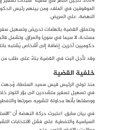
2024، تأجيل النظر في قضية “شبكات تسفير إ
الموقوفين في الملف، ومن بينهم رئيس الحكومة
النهضة، علي العريض.
وتتعلق القضية باتهامات تحريض وتسهيل سفر 
مسلحة، لا سيما في سوريا والعراق. وتشمل قائمة
حكوميين آخرين، إضافة إلى أشخاص يُشتبه بانتم
وقد تأجل البت في القضية بناءً على طلب من 
خلفية القضية
منذ تولي الرئيس قيس سعيد السلطة، وُجهت ات
في تسهيل تسفير متشددين الى بؤر التوتر خلال
ووصفتها بأنها محاولة لتشويه صورتها والتغطي
في بيان سابق، اعتبرت حركة النهضة أن “الاس
وطالبت بالإفراج الفوري عنه.