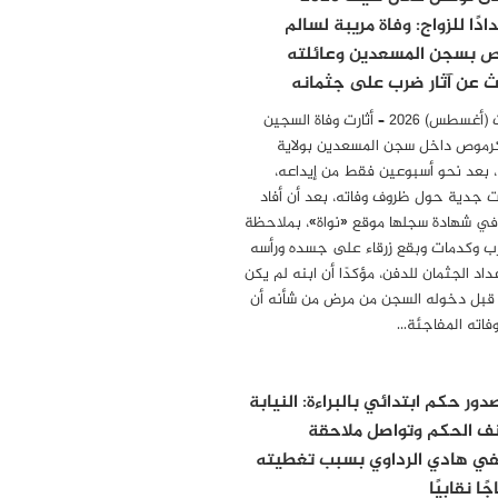
دًا للزواج: وفاة مريبة لسالم
 بسجن المسعدين وعائلته
 عن آثار ضرب على جثمانه
08 أوت (أغسطس) 2026 – أثارت وفاة السجين
رموص داخل سجن المسعدين بولاية
بعد نحو أسبوعين فقط من إيداعه،
ت جدية حول ظروف وفاته، بعد أن أفاد
 في شهادة سجلها موقع «نواة»، بملاحظة
رب وكدمات وبقع زرقاء على جسده ورأسه
عداد الجثمان للدفن، مؤكدًا أن ابنه لم يكن
قبل دخوله السجن من مرض من شأنه أن
فاته المفاجئة…
ور حكم ابتدائي بالبراءة: النيابة
ف الحكم وتواصل ملاحقة
ي هادي الرداوي بسبب تغطيته
ًا نقابيًا