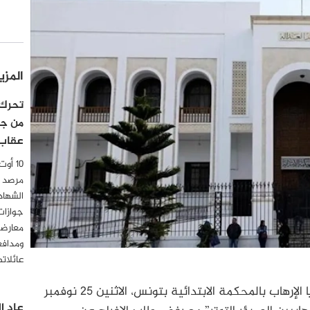
المزي
تحرك 
من جو
عقاب
مرصد ا
الشهاد
جوازات
معارضي
ومدافع
عائلات
قررت الدائرة الجنائية المختصة بالنظر في قضايا الإرهاب بالمحكمة الابتدائية بتونس، الاثنين 25 نوفمبر