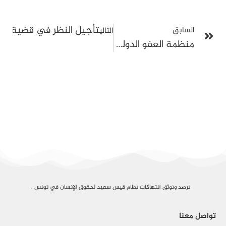
تأجيل النظر في قضية “المسامرة الرمضانية” إلى 10
السابق
التالي
منظمة العفو الدولية تحذّر من تدهور الحقوق والحريات في تونس بعد 15 عامًا على الثورة
نرصد ونوثق انتهاكات نظام قيس سعيد لحقوق الإنسان في تونس .
تواصل معنا