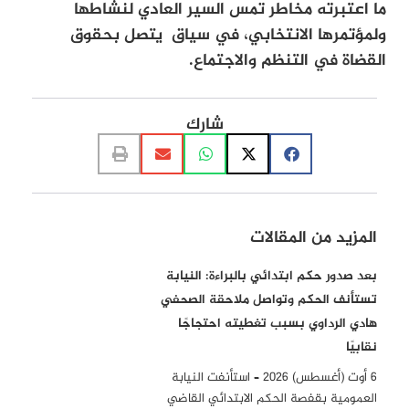
ما اعتبرته مخاطر تمس السير العادي لنشاطها
ولمؤتمرها الانتخابي، في سياق يتصل بحقوق
القضاة في التنظم والاجتماع.
شارك
المزيد من المقالات
بعد صدور حكم ابتدائي بالبراءة: النيابة
تستأنف الحكم وتواصل ملاحقة الصحفي
هادي الرداوي بسبب تغطيته احتجاجًا
نقابيًا
6 أوت (أغسطس) 2026 – استأنفت النيابة
العمومية بقفصة الحكم الابتدائي القاضي