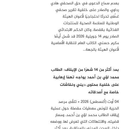
بعدم سماع الدعوى في حق الصحفي هادي
رداوي، والصادر على خلفية تقرير صحفي
غطّى تحركًا احتجاجيًا لأعوان الهيئة
الوطنية للسلامة الصحية للمنتجات
الغذائية بقفصة. وكان الحكم الابتدائي
الصادر يوم 14 جويلية 2026 قد شمل أيضًا
مكرم حسني، الكاتب العام للنقابة الأساسية
لأعوان الهيئة بالجهة…
بعد أكثر من 14 شهرًا من الإيقاف: الطالب
محمد لؤي بن أحمد يواجه تهمًا إرهابية
على خلفية محتوى ديني ونقاشات
خاصة مع أصدقائه
04 أوت (أغسطس) 2026 – تلقّى مرصد
الحرية لتونس معطيات مفصلة حول عملية
إيقاف الطالب محمد لؤي بن أحمد، ومسار
قضيته، والانتهاكات التي تعرض لها، ووضعه
داخل السجن المدني بالمرناقية، بعد أكثر