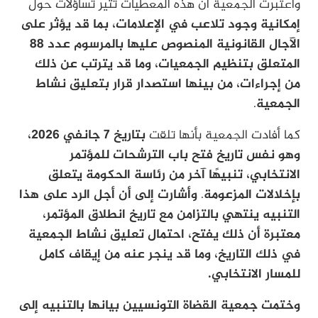
واعتبرت الجمعية أن هذه المعطيات تثير تساؤلات حول
إمكانية وجود تلاعب في الإعلامات، بما قد يؤثر على
الآجال القانونية المنصوص عليها بالمرسوم عدد 88
المتعلق بتنظيم الجمعيات، وما قد يترتب عن ذلك
من إجراءات، من بينها استصدار قرار بتعليق نشاط
الجمعية
.
كما أفادت الجمعية بأنها تلقت
بتاريخ 7 جانفي 2026،
وهو نفس تاريخ فتح باب الترشحات للمؤتمر
الانتخابي، تنبيهًا آخر من رئاسة الحكومة يتعلق
بإخلالات المزعومة
.
وأشارت إلى أن أجل الرد على هذا
التنبيه ينتهي بالتزامن مع تاريخ انطلاق المؤتمر،
معتبرة أن ذلك يفتح، احتمال تعليق نشاط الجمعية
في ذلك التاريخ، وما قد ينجر عنه من إيقاف كامل
للمسار الانتخابي.
وختمت جمعية القضاة التونسيين بيانها بالتنبيه إلى