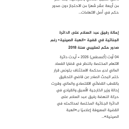
من أربعة عشر شهرًا من الاحتجاز دون صدور
حكم في أصل الاتهامات…
إحالة رفيق عبد السلام على الدائرة
الجنائية في قضية «الهبة الصينية» رغم
صدور حكم تعقيبي سنة 2018
04 أوت (أغسطس) 2026 – أيدت دائرة
الاتهام المختصة بالنظر في قضايا الفساد
المالي لدى محكمة الاستئناف بتونس قرار
ختم البحث الصادر عن قاضي التحقيق
بالقطب القضائي الاقتصادي والمالي، وقررت
إحالة وزير الخارجية الأسبق والقيادي في
حركة النهضة رفيق عبد السلام على
الدائرة الجنائية المختصة لمحاكمته في
القضية المعروفة إعلاميًا بـ«الهبة
الصينية»…