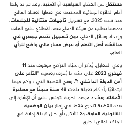
مستقل
عن القضايا السياسية أو الأمنية، وقد تم تداولها
أمام الدائرة الجنائية المختصة في قضايا الفساد المالي
منذ سنة 2025، مع تسجيل
تأجيلات متتالية للجلسات
،
بعضها بطلب من هيئة الدفاع قصد الاطلاع على الملف
وإعداد وسائل الدفاع،
دون تسجيل تقدم جوهري في
مناقشة أصل التهم أو عرض مسار مالي واضح للرأي
العام.
وفي المقابل، يُذكر أن خيّام التركي موقوف منذ
11
فيفري 2023
على ذمّة ما يُعرف بقضية
“التآمر على
أمن الدولة الداخلي 1”
، وهي القضية التي حوكم فيها
ابتدائيًا بأحكام ثقيلة بلغت
48 سنة سجنًا مع مصادرة
الأملاك
. ويشدد مرصد الحرية لتونس على أن الإشارة إلى
هذه القضية تندرج فقط في إطار
بيان الوضعية
القانونية العامة
، ولا تشكل بأي حال قرينة إدانة في
الملف المالي الجاري.