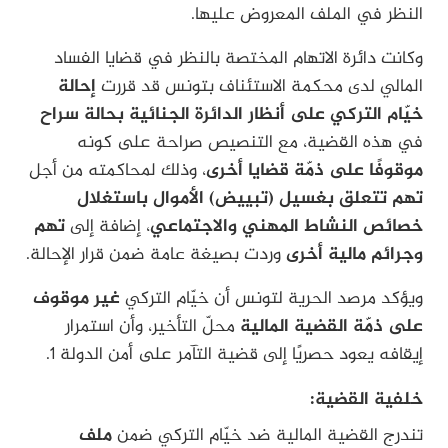
النظر في الملف المعروض عليها.
وكانت دائرة الاتهام المختصة بالنظر في قضايا الفساد
المالي لدى محكمة الاستئناف بتونس قد قررت
إحالة
خيّام التركي على أنظار الدائرة الجنائية بحالة سراح
في هذه القضية، مع التنصيص صراحة على كونه
موقوفًا على ذمّة قضايا أخرى
، وذلك لمحاكمته من أجل
تهم تتعلق بغسيل (تبييض) الأموال باستغلال
خصائص النشاط المهني والاجتماعي
، إضافة إلى
تهم
وجرائم مالية أخرى
وردت بصيغة عامة ضمن قرار الإحالة.
ويؤكد مرصد الحرية لتونس أن خيّام التركي
غير موقوف
على ذمّة القضية المالية
محلّ التأخير، وأن استمرار
إيقافه يعود حصريًا إلى قضية التآمر على أمن الدولة 1.
خلفية القضية:
تندرج القضية المالية ضد خيّام التركي ضمن
ملف