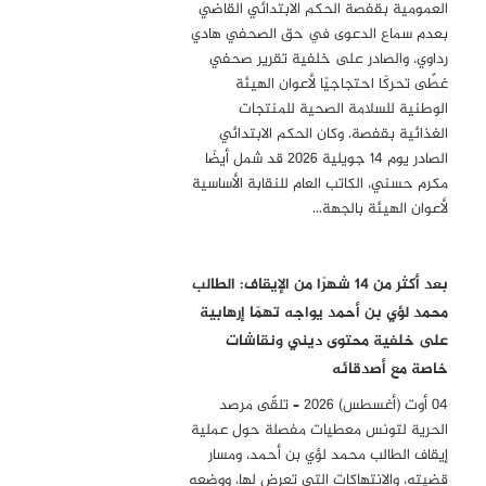
العمومية بقفصة الحكم الابتدائي القاضي
بعدم سماع الدعوى في حق الصحفي هادي
رداوي، والصادر على خلفية تقرير صحفي
غطّى تحركًا احتجاجيًا لأعوان الهيئة
الوطنية للسلامة الصحية للمنتجات
الغذائية بقفصة. وكان الحكم الابتدائي
الصادر يوم 14 جويلية 2026 قد شمل أيضًا
مكرم حسني، الكاتب العام للنقابة الأساسية
لأعوان الهيئة بالجهة…
بعد أكثر من 14 شهرًا من الإيقاف: الطالب
محمد لؤي بن أحمد يواجه تهمًا إرهابية
على خلفية محتوى ديني ونقاشات
خاصة مع أصدقائه
04 أوت (أغسطس) 2026 – تلقّى مرصد
الحرية لتونس معطيات مفصلة حول عملية
إيقاف الطالب محمد لؤي بن أحمد، ومسار
قضيته، والانتهاكات التي تعرض لها، ووضعه