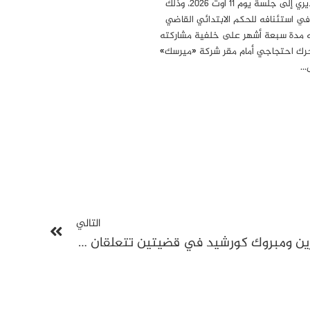
البوغديري إلى جلسة يوم 11 أوت 2026، وذلك
في استئنافه للحكم الابتدائي القاضي
مدة سبعة أشهر على خلفية مشاركته
ك احتجاجي أمام مقر شركة «ميرسك»
…
التالي
تأجيل محاكمة سهام بن سدرين ومبروك كورشيد في قضيتين تتعلقان بقرارات صلح إلى حين البتّ في الطعن بالتعقيب