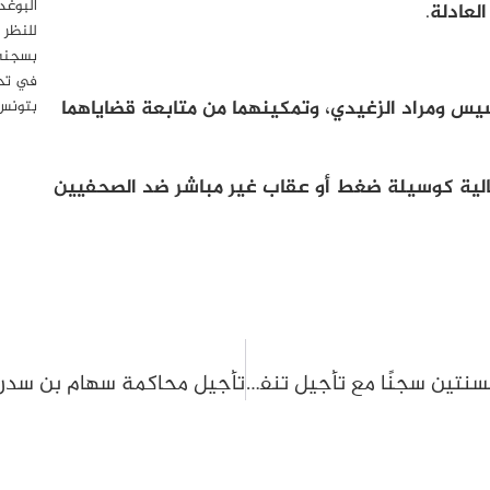
العادلة
.
للنظر 
بسجنه 
في تحر
بسيس ومراد الزغيدي، وتمكينهما من متابعة قضاياهما
بتونس
مالية كوسيلة ضغط أو عقاب غير مباشر ضد الصحفيين
محكمة الاستئناف تُقرّ إدانة محمد بو غلاب بسنتين سجنًا مع تأجيل تنفيذ العقوبة في قضية التدوينة