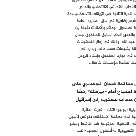
31 جويلية (يوليو) 2026 – قرر قاضي التحقيق
بالقطب القضائي الاقتصادي والمالي
د للمرة الثانية في الإيقاف التحفظي مدة
أشهر إضافية في حق المديرة العامة
ة لصندوق الودائع والأمانات بثينة بن
 والمدير العام السابق للصندوق جمال
 عبد الله، وذلك في إطار التحقيقات
قة بشبهات فساد مالي وإداري في
 في موارد الصندوق وإسناد قروض
ات لفائدة مؤسسات خاصة…
 محاكمة غسان البوغديري على
 احتجاج أمام «ميرسك» رفضًا
معدات عسكرية إلى إسرائيل
28 جويلية (يوليو) 2026 – قررت الدائرة
ية لدى محكمة الاستئناف بتونس تأجيل
في القضية المرفوعة ضد الناشط وعضو
 التسييرية لـ«أسطول الصمود» غسان