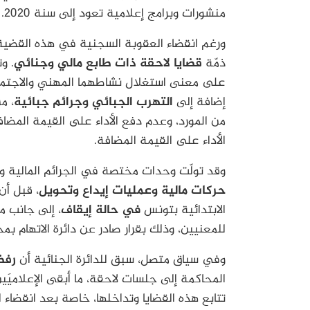
منشورات وبرامج إعلامية تعود إلى سنة 2020.
ورغم انقضاء العقوبة السجنية في هذه القضية 
ذمّة
قضايا لاحقة ذات طابع مالي وجنائي
. و
على معنى استغلال نشاطهما المهني والاجتماع
إضافة إلى
التهرب الجبائي وجرائم جبائية
، م
من المورد، وعدم دفع الأداء على القيمة المضا
الأداء على القيمة المضافة.
وقد تولّت وحدات مختصة في الجرائم المالية والج
حركات مالية وعمليات إيداع وتحويل
، قبل أن
الابتدائية بتونس
في حالة إيقاف
، إلى جانب م
للمعنيين، وذلك بقرار صادر عن دائرة الاتهام بم
وفي سياق متصل، سبق للدائرة الجنائية أن
رفض
المحاكمة إلى جلسات لاحقة، ما أبقى الإعلاميَي
تتابع هذه القضايا وتداخلها، خاصة بعد انقضاء 