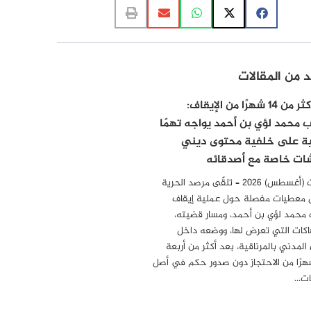
د من المقالات
بعد أكثر من 14 شهرًا من الإيقاف:
ب محمد لؤي بن أحمد يواجه تهمًا
ية على خلفية محتوى ديني
ات خاصة مع أصدقائه
04 أوت (أغسطس) 2026 – تلقّى مرصد الحرية
 معطيات مفصلة حول عملية إيقاف
 محمد لؤي بن أحمد، ومسار قضيته،
هاكات التي تعرض لها، ووضعه داخل
المدني بالمرناقية، بعد أكثر من أربعة
رًا من الاحتجاز دون صدور حكم في أصل
مات…