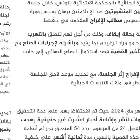
ة الجنائية بالمحكمة الابتدائية بتونس، خلال جلسة
إحالة
ين المنشورتين
ضد الإعلاميَين
برهان بسيس
و
مراد
الجنا
بخصوص
مطالب الإفراج
المقدّمة في حقّهما.
رغم ص
ية
بحالة إيقاف
، وذلك من أجل تهم تتعلق
بالتهرب
المختص
حامو مراد الزغيدي بما يفيد
مباشرته لإجراءات الصلح
مع
محكمة 
أخير القضية
قصد استكمال الصلح النهائي، إلى جانب
الصادر
الاقتصا
الأسبق
إفراج إثر الجلسة
، مع تحديد موعد لاحق للجلسة
السلام
ظر في مآلات التتبعات الجبائية.
في الق
الصيني
يعود إيقاف مراد الزغيدي وبرهان بسيس إلى شهر ماي 2024، حيث تم الاحتفاظ بهما على ذمّة التحقيق
تمديد
ات لنشر وإشاعة أخبار اعتُبرت غير حقيقية بهدف
يغلان
، وذلك استنادًا إلى الفصل 24 من المرسوم عدد 54 المتعلق بجرائم أنظمة
وتموي
في هذه القضية بالسجن مدة
ثمانية أشهر
، على خلفية