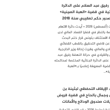
 رفيق عبد السلام على الدائرة
ئية في قضية «الهبة الصينية»
دور حكم تعقيبي سنة 2018
04 أوت (أغسطس) 2026 – أيدت دائرة الاتهام
ة بالنظر في قضايا الفساد المالي لدى
الاستئناف بتونس قرار ختم البحث
 عن قاضي التحقيق بالقطب القضائي
دي والمالي، وقررت إحالة وزير الخارجية
 والقيادي في حركة النهضة رفيق عبد
 على الدائرة الجنائية المختصة لمحاكمته
ضية المعروفة إعلاميًا بـ«الهبة
ة»…
 الإيقاف التحفظي لبثينة بن
 وجمال بالحاج في قضية قروض
لات صندوق الودائع والأمانات