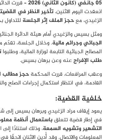
05 جانفي (كانون الثاني) 2026 –
قررت الدائر
انعقدت اليوم الاثنين،
تأخير النظر في القضيت
الزغيدي
، مع
حجز الملف إثر الجلسة
للتداول 
ومثل بسيس والزغيدي أمام هيئة الدائرة الجنائ
الجبائي وجرائم مالية
. وخلال الجلسة، تقدّم م
المصالح الجبائية التابعة لوزارة المالية، وطلبوا
ت
طلب الإفراج
عنه وعن برهان بسيس.
وعقب المرافعات، قررت المحكمة
حجز مطالب ال
القادمة، في انتظار استكمال إجراءات الصلح والن
خلفية القضية:
في إطار قضية تتعلق
باستعمال أنظمة معلوم
التشهير وتشويه السمعة
المعلومات والاتصال. وقد أُدين الاثنان لاحقًا 