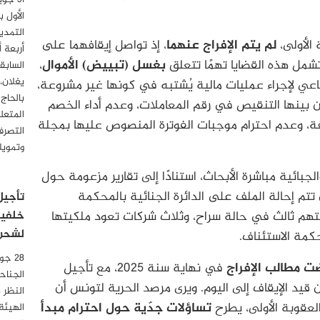
الأول 
التمدي
الأولى،
لم يتم الإفراج عنهما
، إذ تواصل إيقافهما على
أربعة 
تشمل هذه القضايا تهمًا تتعلق
بغسل (تبييض) الأموال
،
السابق
يغلان،
ي لإجراء عمليات مالية يُشتبه في كونها غير مشروعة،
بالحاج
ن بينها التنقيص في رقم المعاملات، وعدم أداء الخصم
المتعل
فة، وعدم احترام موجبات الفوترة المنصوص عليها بمجلة
التصرف
وتمويل
بائية مباشرة الأبحاث، استنادًا إلى تقارير مزعومة حول
 تتم إحالة الملف على الدائرة الجنائية بالمحكمة
تأجيل
تهم ثالث في حالة سراح، وثلاث شركات تعود ملكيتها
خلفية
لشحن 
حكمة الاستئناف.
ت مطالب الإفراج
في نهاية سنة 2025، مع تأجيل
الجناح
ن قيد الإيقاف إلى اليوم. ويرى مرصد الحرية لتونس أن
النظر 
العقوبة الأولى، يطرح
تساؤلات جدّية حول احترام مبدأ
الهيئة