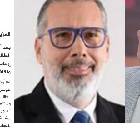
المزي
الطال
إرهاب
ونقاش
لتونس
الطالب
والانت
السجن 
عشر شه
الاتها