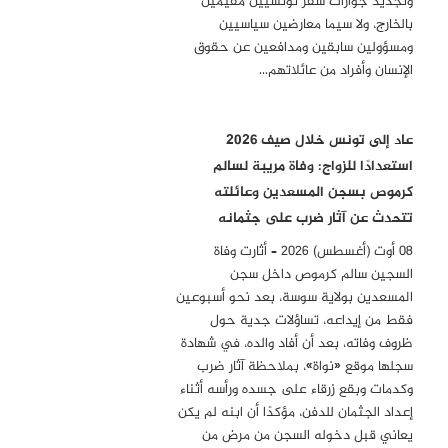
وتجديد جوازات سفر تونسيين مقيمين
بالخارج، ولا سيما معارضين سياسيين
ومسؤولين سابقين ومدافعين عن حقوق
الإنسان وأفراد من عائلاتهم…
عاد إلى تونس خلال صيف 2026
استعدادًا للزواج: وفاة مريبة لسالم
كرموص بسجن المسعدين وعائلته
تتحدث عن آثار ضرب على جثمانه
08 أوت (أغسطس) 2026 – أثارت وفاة
السجين سالم كرموص داخل سجن
المسعدين بولاية سوسة، بعد نحو أسبوعين
فقط من إيداعه، تساؤلات جدية حول
ظروف وفاته، بعد أن أفاد والده، في شهادة
سجلها موقع «نواة»، بملاحظة آثار ضرب
وكدمات وبقع زرقاء على جسده ورأسه أثناء
إعداد الجثمان للدفن، مؤكدًا أن ابنه لم يكن
يعاني قبل دخوله السجن من مرض من