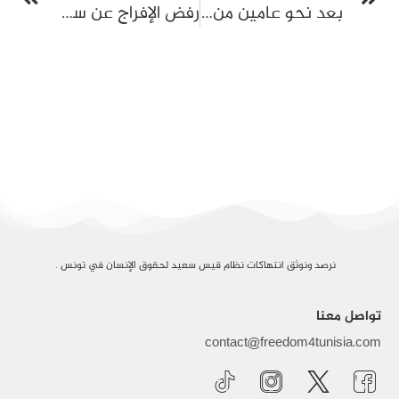
بعد نحو عامين من السجن: القضاء يفرج عن حاتم الشعبوني مقابل ضمان مالي بـ60 مليون دينار
رفض الإفراج عن سعدية مصباح رغم أكثر من عامين من الإيقاف وتأجيل المحاكمة إلى 19 جوان
نرصد ونوثق انتهاكات نظام قيس سعيد لحقوق الإنسان في تونس .
تواصل معنا
contact@freedom4tunisia.com