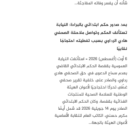
شأنه أن يفسر وفاته المفاجئة…
بعد صدور حكم ابتدائي بالبراءة: النيابة
تستأنف الحكم وتواصل ملاحقة الصحفي
هادي الرداوي بسبب تغطيته احتجاجًا
نقابيًا
6 أوت (أغسطس) 2026 – استأنفت النيابة
العمومية بقفصة الحكم الابتدائي القاضي
بعدم سماع الدعوى في حق الصحفي هادي
رداوي، والصادر على خلفية تقرير صحفي
غطّى تحركًا احتجاجيًا لأعوان الهيئة
الوطنية للسلامة الصحية للمنتجات
الغذائية بقفصة. وكان الحكم الابتدائي
الصادر يوم 14 جويلية 2026 قد شمل أيضًا
مكرم حسني، الكاتب العام للنقابة الأساسية
لأعوان الهيئة بالجهة…