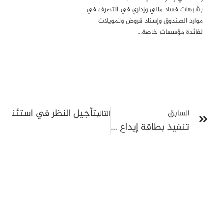
بشبهات فساد مالي وإداري في التصرف في
موارد الصندوق وإسناد قروض وتمويلات
لفائدة مؤسسات خاصة…
تأجيل النظر في استئناف الصحبي صمارة المحكوم ب
السابق
التالي
تنفيذ بطاقة إيداع بالسجن ضد خالد الكريشي على خلفية ملف التحكيم والمصالحة مع سليم شيبوب