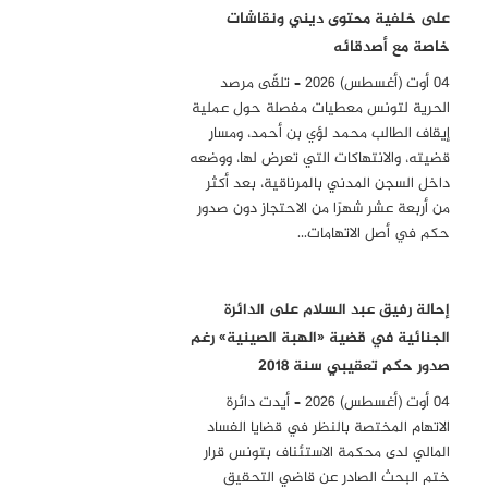
على خلفية محتوى ديني ونقاشات
خاصة مع أصدقائه
04 أوت (أغسطس) 2026 – تلقّى مرصد
الحرية لتونس معطيات مفصلة حول عملية
إيقاف الطالب محمد لؤي بن أحمد، ومسار
قضيته، والانتهاكات التي تعرض لها، ووضعه
داخل السجن المدني بالمرناقية، بعد أكثر
من أربعة عشر شهرًا من الاحتجاز دون صدور
حكم في أصل الاتهامات…
إحالة رفيق عبد السلام على الدائرة
الجنائية في قضية «الهبة الصينية» رغم
صدور حكم تعقيبي سنة 2018
04 أوت (أغسطس) 2026 – أيدت دائرة
الاتهام المختصة بالنظر في قضايا الفساد
المالي لدى محكمة الاستئناف بتونس قرار
ختم البحث الصادر عن قاضي التحقيق