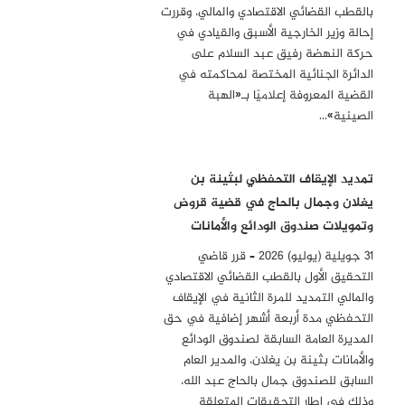
بالقطب القضائي الاقتصادي والمالي، وقررت
إحالة وزير الخارجية الأسبق والقيادي في
حركة النهضة رفيق عبد السلام على
الدائرة الجنائية المختصة لمحاكمته في
القضية المعروفة إعلاميًا بـ«الهبة
الصينية»…
تمديد الإيقاف التحفظي لبثينة بن
يغلان وجمال بالحاج في قضية قروض
وتمويلات صندوق الودائع والأمانات
31 جويلية (يوليو) 2026 – قرر قاضي
التحقيق الأول بالقطب القضائي الاقتصادي
والمالي التمديد للمرة الثانية في الإيقاف
التحفظي مدة أربعة أشهر إضافية في حق
المديرة العامة السابقة لصندوق الودائع
والأمانات بثينة بن يغلان، والمدير العام
السابق للصندوق جمال بالحاج عبد الله،
وذلك في إطار التحقيقات المتعلقة