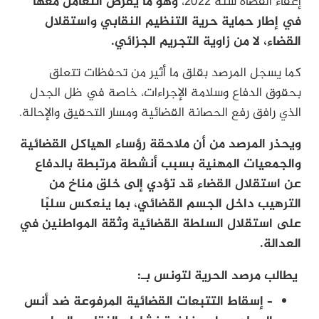
إعفاء القضاة سنة 2022،
وهو ما يفرض التعامل معها
في إطار حماية حرية التنظيم النقابي واستقلال
القضاء، لا من زاوية التجريم الجزائي.
كما يسجل المرصد بقلق ما أثير من تحفظات تتعلق
بحقوق الدفاع وسلامة الإجراءات، خاصة في ظل الجدل
الذي رافق رفع الحصانة القضائية ومسار التحقيق والإحالة.
ويحذر المرصد من أن ملاحقة رؤساء الهياكل القضائية
والجمعيات المهنية بسبب أنشطة مرتبطة بالدفاع
عن استقلال القضاء قد تؤدي إلى خلق مناخ من
الترهيب داخل الجسم القضائي، بما ينعكس سلبًا
على استقلال السلطة القضائية وثقة المواطنين في
العدالة.
يطالب مرصد الحرية لتونس بـ:
– إسقاط التتبعات القضائية المرفوعة ضد أنس