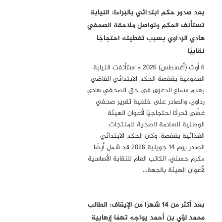
بعد صدور حكم ابتدائي بالبراءة: النيابة
تستأنف الحكم وتواصل ملاحقة الصحفي
هادي الرداوي بسبب تغطيته احتجاجًا
نقابيًا
6 أوت (أغسطس) 2026 – استأنفت النيابة
العمومية بقفصة الحكم الابتدائي القاضي
بعدم سماع الدعوى في حق الصحفي هادي
رداوي، والصادر على خلفية تقرير صحفي
غطّى تحركًا احتجاجيًا لأعوان الهيئة
الوطنية للسلامة الصحية للمنتجات
الغذائية بقفصة. وكان الحكم الابتدائي
الصادر يوم 14 جويلية 2026 قد شمل أيضًا
مكرم حسني، الكاتب العام للنقابة الأساسية
لأعوان الهيئة بالجهة…
بعد أكثر من 14 شهرًا من الإيقاف: الطالب
محمد لؤي بن أحمد يواجه تهمًا إرهابية