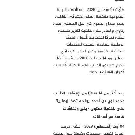
6 أوت (أغسطس) 2026 – استأنفت النيابة
العمومية بقفصة الحكم الابتدائي القاضي
بعدم سماع الدعوى في حق الصحفي هادي
رداوي، والصادر على خلفية تقرير صحفي
غطّى تحركًا احتجاجيًا لأعوان الهيئة
الوطنية للسلامة الصحية للمنتجات
الغذائية بقفصة. وكان الحكم الابتدائي
الصادر يوم 14 جويلية 2026 قد شمل أيضًا
مكرم حسني، الكاتب العام للنقابة الأساسية
لأعوان الهيئة بالجهة…
بعد أكثر من 14 شهرًا من الإيقاف: الطالب
محمد لؤي بن أحمد يواجه تهمًا إرهابية
على خلفية محتوى ديني ونقاشات
خاصة مع أصدقائه
04 أوت (أغسطس) 2026 – تلقّى مرصد
الحرية لتونس معطيات مفصلة حول عملية