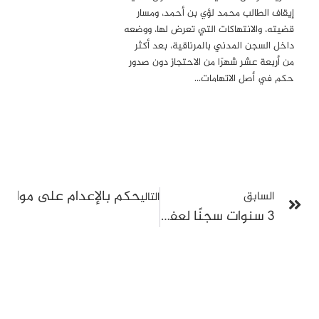
إيقاف الطالب محمد لؤي بن أحمد، ومسار
قضيته، والانتهاكات التي تعرض لها، ووضعه
داخل السجن المدني بالمرناقية، بعد أكثر
من أربعة عشر شهرًا من الاحتجاز دون صدور
حكم في أصل الاتهامات…
حكم بالإعدام على مواط
السابق
التالي
3 سنوات سجنًا لعفيف الفريقي في ملف جمعية الوقـاية مـن حوادث المرور