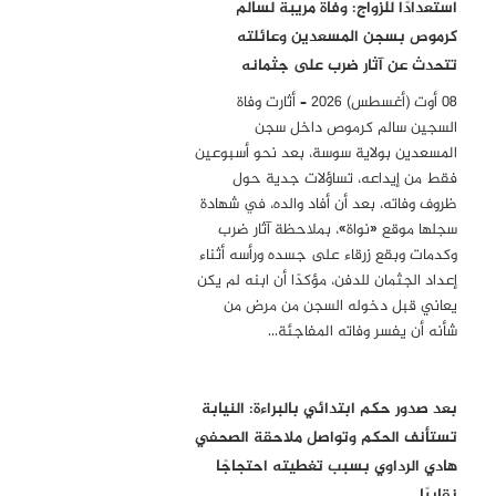
استعدادًا للزواج: وفاة مريبة لسالم
كرموص بسجن المسعدين وعائلته
تتحدث عن آثار ضرب على جثمانه
08 أوت (أغسطس) 2026 – أثارت وفاة
السجين سالم كرموص داخل سجن
المسعدين بولاية سوسة، بعد نحو أسبوعين
فقط من إيداعه، تساؤلات جدية حول
ظروف وفاته، بعد أن أفاد والده، في شهادة
سجلها موقع «نواة»، بملاحظة آثار ضرب
وكدمات وبقع زرقاء على جسده ورأسه أثناء
إعداد الجثمان للدفن، مؤكدًا أن ابنه لم يكن
يعاني قبل دخوله السجن من مرض من
شأنه أن يفسر وفاته المفاجئة…
بعد صدور حكم ابتدائي بالبراءة: النيابة
تستأنف الحكم وتواصل ملاحقة الصحفي
هادي الرداوي بسبب تغطيته احتجاجًا
نقابيًا