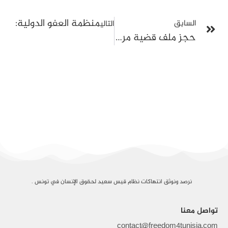
منظمة العفو الدولية: الس
السابق
التالي
حجز ملف قضية مروان المبروك ووزراء سابقين وتأجيلها إلى جلسة لاحقة
نرصد ونوثق انتهاكات نظام قيس سعيد لحقوق الإنسان في تونس .
تواصل معنا
contact@freedom4tunisia.com