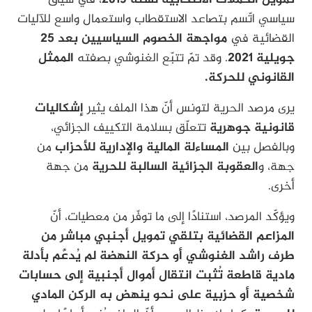
سياسي اتّسم بتصاعد الاستقطاب واستعمال واسع للآليات
القضائية في
مواجهة الخصوم السياسيين بعد 25
جويلية 2021
. وقد تمّ تتبّع الغنوشي بصفته
الممثل
القانوني للحركة.
يرى مرصد الحرية لتونس أنّ هذا الملف يثير
إشكاليات
قانونية جوهرية
تتعلّق بسلامة التكييف الجزائي،
وبالفصل بين
المساءلة المالية والإدارية للأحزاب
من
جهة، و
العقوبة الجزائية السالبة للحرية
من جهة
أخرى.
ويؤكّد المرصد، استنادًا إلى ما توفّر من معطيات، أنّ
المزاعم القضائية بتلقي تمويل أجنبي مباشر من
طرف راشد الغنوشي أو حركة النهضة لم يُدعَّم بأدلة
مادية قاطعة
تُثبت انتقال أموال أجنبية إلى حسابات
شخصية أو حزبية على نحو ينهض به الركن المادي