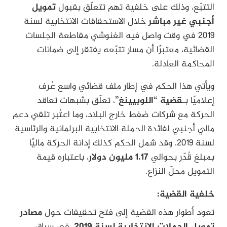
التتبّع، وذلك على خلفية تهم تتعلّق بقبول
تمويل
أجنبي غير مباشر
خلال الاستحقاقات الانتخابية لسنة
2019 في وقت واصل فيه الغنوشي مقاطعة الجلسات
القضائية، معتبرًا أن مسار تتبّعه يفتقر إلى ضمانات
المحاكمة العادلة.
ويأتي هذا الحكم في إطار ملف قضائي واسع عُرف
إعلاميًا بـ
قضية “اللوبيينغ”
، تعلّق بشبهات تعاقد
الحركة مع شركات ضغط خارج البلاد، وما اعتُبر تلقي دعم
مالي أجنبي لفائدة الحملة الانتخابية البرلمانية والرئاسية
لسنة 2019. وقد شمل الحكم كذلك إدانة الحركة ماليًا
بمبلغ قُدّر بحوالي
1.17 مليون دولار
، باعتباره قيمة
التمويل محلّ النزاع.
خلفية القضية:
تعود أطوار هذه القضية إلى فتح تحقيقات حول
مصادر
تمويل الحملات الانتخابية لسنة 2019
، في سياق