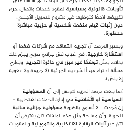
للجريمة.
كما يلاحظ المرصد أنّ الملف بُني أساسًا على
تأويلات قانونية وسياسية
لعقود خدمات واتصال، جرى
تكييفها لاحقًا كتوظيف غير مشروع للتمويل الأجنبي،
دون إثبات قيام منفعة شخصية أو حزبية مباشرة
محظورة.
ويعتبر المرصد أنّ
تجريم التعاقد مع شركات ضغط أو
استشارة خارجية
، في غياب نصّ جزائي صريح يجرّم ذلك
بذاته، يمثّل
توسّعًا غير مبرّر في دائرة التجريم
، ويطرح
مسألة احترام مبدأ الشرعية الجزائية (لا جريمة ولا عقوبة
إلا بنصّ).
كما يلفت مرصد الحرية لتونس إلى أنّ
المسؤولية
السياسية أو الأخلاقية
في إدارة الحملات الانتخابية –
إن وُجدت – لا تُساوي بالضرورة
مسؤولية جزائية سالبة
للحرية
، وأن معالجة مثل هذه الملفات كان يفترض أن
تتمّ عبر
آليات الرقابة الانتخابية والتمويلية
والعقوبات