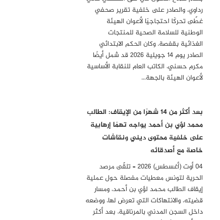
رداوي، والصادر على خلفية تقرير صحفي
غطّى تحركًا احتجاجيًا لأعوان الهيئة
الوطنية للسلامة الصحية للمنتجات
الغذائية بقفصة. وكان الحكم الابتدائي
الصادر يوم 14 جويلية 2026 قد شمل أيضًا
مكرم حسني، الكاتب العام للنقابة الأساسية
لأعوان الهيئة بالجهة…
بعد أكثر من 14 شهرًا من الإيقاف: الطالب
محمد لؤي بن أحمد يواجه تهمًا إرهابية
على خلفية محتوى ديني ونقاشات
خاصة مع أصدقائه
04 أوت (أغسطس) 2026 – تلقّى مرصد
الحرية لتونس معطيات مفصلة حول عملية
إيقاف الطالب محمد لؤي بن أحمد، ومسار
قضيته، والانتهاكات التي تعرض لها، ووضعه
داخل السجن المدني بالمرناقية، بعد أكثر