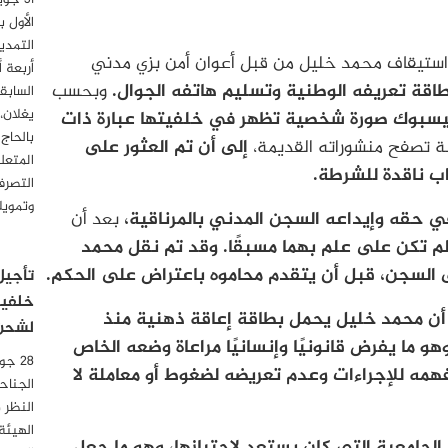
الأول 
التمدي
عات إلى سنة 2025، عندما تم استيقاف محمد خليل من قبل أعوان أمن بزي مدني
أربعة 
اقة تعريفه الوطنية وتسليم هاتفه الجوال.
وبحسب
السابق
يغلان،
يسبوك صورة شخصية تظهر في خلفيتها عبارة ذات
بالحاج
لة تصفح منشوراته القديمة،
إلى أن تم العثور على
المتعل
التصرف
وتمويل
بعد أن
 تكن على علم بهما مسبقًا. وقد تم نقل محمد
ى السجن، قبل أن يتقدم محاموه باعتراض على الحكم.
تأجيل
خلفية
أن محمد خليل يحمل بطاقة إعاقة ذهنية منذ
لشحن 
ما يفرض قانونيًا وإنسانيًا مراعاة وضعه الخاص
همه للإجراءات وعدم تعريضه لضغوط أو معاملة لا
الجناح
النظر 
الهيئة
 الجامعية التي كان يستعد لاجتيازها، وهو ما جعل