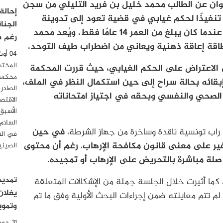
وان (يونيو) 2026 – أُفرج يوم أمس 10 جوان عن الطالب محمد خليل بن فريد التليلي من سجن
إحالة
 تنفيذًا لحكم غيابي في قضية تعود إلى تدوينة
الجنا
نُسبت إليه على موقع فيسبوك سنة 2018، عندما كان يبلغ من العمر 14 عامًا فقط. ويُعد محمد
رغم ص
طاقة إعاقة ذهنية ويعاني من اضطراب طيف التوحد.
المختص
 الاعتراض على الحكم الغيابي، حيث قررت المحكمة
محكمة 
لقضية إلى يوم 08 جويلية 2026 مع إبقائه بحالة سراح إلى حين استكمال النظر في الملف،
الصادر
لصحي والنفسي وبحقه في اجتياز امتحاناته
الاقتصا
الأسبق
السلام
راب تونسية ناقدة وساخرة من جهاز الشرطة،
في حين
في الق
ير على معنى قانون مكافحة الإرهاب
،
رغم أن محتوى
الصيني
 صلة مباشرة بالتحريض على الإرهاب أو تمجيده.
تمديد
كما أثيرت خلال الجلسة جملة من الإشكالات المتعلقة
يغلان
 لم تتم معاينته ضمن إجراءات البحث الأولية وفق ما تم
وتموي