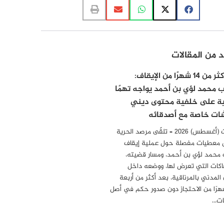
د من المقالات
بعد أكثر من 14 شهرًا من الإيقاف:
ب محمد لؤي بن أحمد يواجه تهمًا
ية على خلفية محتوى ديني
ات خاصة مع أصدقائه
04 أوت (أغسطس) 2026 – تلقّى مرصد الحرية
 معطيات مفصلة حول عملية إيقاف
 محمد لؤي بن أحمد، ومسار قضيته،
هاكات التي تعرض لها، ووضعه داخل
المدني بالمرناقية، بعد أكثر من أربعة
رًا من الاحتجاز دون صدور حكم في أصل
مات…