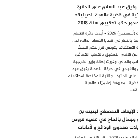
 رفيق عبد السلام على الدائرة
ئية في قضية «الهبة الصينية»
دور حكم تعقيبي سنة 2018
04 أوت (أغسطس) 2026 – أيدت دائرة الاتهام
ة بالنظر في قضايا الفساد المالي لدى
الاستئناف بتونس قرار ختم البحث
 عن قاضي التحقيق بالقطب القضائي
دي والمالي، وقررت إحالة وزير الخارجية
 والقيادي في حركة النهضة رفيق عبد
 على الدائرة الجنائية المختصة لمحاكمته
ضية المعروفة إعلاميًا بـ«الهبة
ة»…
 الإيقاف التحفظي لبثينة بن
 وجمال بالحاج في قضية قروض
لات صندوق الودائع والأمانات