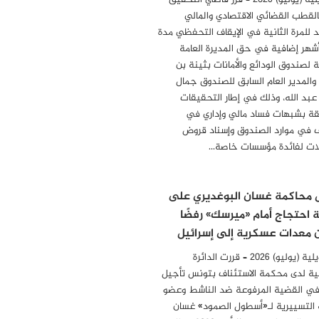
31 جويلية (يوليو) 2026 – قرر قاضي التحقيق
بالقطب القضائي الاقتصادي والمالي
د للمرة الثانية في الإيقاف التحفظي مدة
أشهر إضافية في حق المديرة العامة
ة لصندوق الودائع والأمانات بثينة بن
 والمدير العام السابق للصندوق جمال
 عبد الله، وذلك في إطار التحقيقات
قة بشبهات فساد مالي وإداري في
 في موارد الصندوق وإسناد قروض
ات لفائدة مؤسسات خاصة…
 محاكمة غسان البوغديري على
 احتجاج أمام «ميرسك» رفضًا
معدات عسكرية إلى إسرائيل
28 جويلية (يوليو) 2026 – قررت الدائرة
ية لدى محكمة الاستئناف بتونس تأجيل
في القضية المرفوعة ضد الناشط وعضو
 التسييرية لـ«أسطول الصمود» غسان