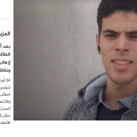
المزي
الطال
إرهاب
ونقاش
لتونس
الطالب
والانت
السجن 
عشر شه
الاتها