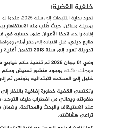
خلفية القضية:
تعود بداية التتب
بمدينة مساكن،
حيث طُلب منه الاستظهار ببط
إفادة والده،
لاحظ الأعوان على حسابه في ف
طابع ديني
، قبل اقتياده إلى مقر أمني ومواص
تدوينة تعود إلى سنة 2018 تتضمن أغنية راب ناقدة للشرطة.
وفي 01 جوان 2026 تم تنفيذ حكم غيابي في حقه وإيداعه السجن المدني بالمرناقية،
فوجئت عائلته
بوجود منشور تفتيش وحكم لم
خليل إلى المحكمة الابتدائية بتونس ثم إل
وتكتسي القضية خطورة إضافية بالنظر إلى 
طفولته ويعاني من اضطراب طيف التوحد، وهو 
عند الاستيقاف والبحث والمحاكمة، وضمان ف
تراعي هشاشته.
كما تزامن إيداعه السجن مع فترة الامتحانات