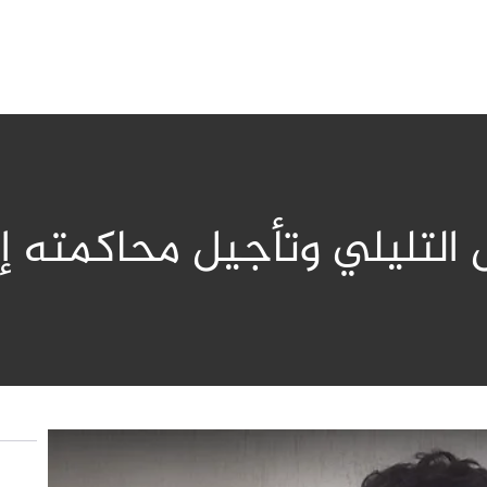
ي وتأجيل محاكمته إلى 08 جويلية ال