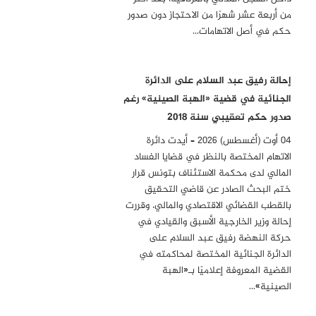
من أربعة عشر شهرًا من الاحتجاز دون صدور
حكم في أصل الاتهامات…
إحالة رفيق عبد السلام على الدائرة
الجنائية في قضية «الهبة الصينية» رغم
صدور حكم تعقيبي سنة 2018
04 أوت (أغسطس) 2026 – أيدت دائرة
الاتهام المختصة بالنظر في قضايا الفساد
المالي لدى محكمة الاستئناف بتونس قرار
ختم البحث الصادر عن قاضي التحقيق
بالقطب القضائي الاقتصادي والمالي، وقررت
إحالة وزير الخارجية الأسبق والقيادي في
حركة النهضة رفيق عبد السلام على
الدائرة الجنائية المختصة لمحاكمته في
القضية المعروفة إعلاميًا بـ«الهبة
الصينية»…