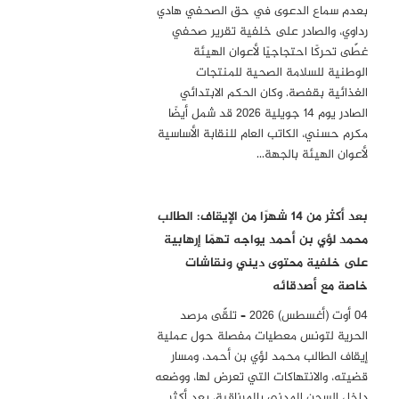
بعدم سماع الدعوى في حق الصحفي هادي
رداوي، والصادر على خلفية تقرير صحفي
غطّى تحركًا احتجاجيًا لأعوان الهيئة
الوطنية للسلامة الصحية للمنتجات
الغذائية بقفصة. وكان الحكم الابتدائي
الصادر يوم 14 جويلية 2026 قد شمل أيضًا
مكرم حسني، الكاتب العام للنقابة الأساسية
لأعوان الهيئة بالجهة…
بعد أكثر من 14 شهرًا من الإيقاف: الطالب
محمد لؤي بن أحمد يواجه تهمًا إرهابية
على خلفية محتوى ديني ونقاشات
خاصة مع أصدقائه
04 أوت (أغسطس) 2026 – تلقّى مرصد
الحرية لتونس معطيات مفصلة حول عملية
إيقاف الطالب محمد لؤي بن أحمد، ومسار
قضيته، والانتهاكات التي تعرض لها، ووضعه
داخل السجن المدني بالمرناقية، بعد أكثر