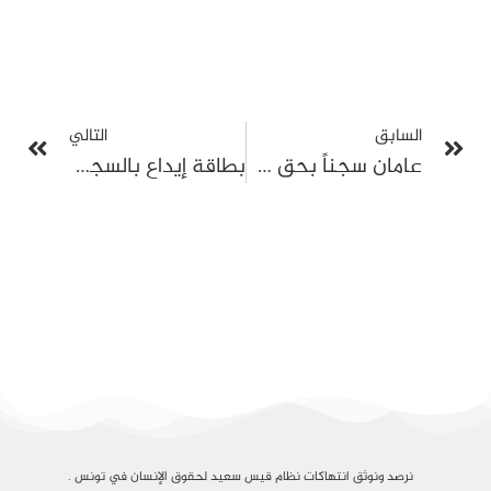
السابق
التالي
عامان سجناً بحق سنية الدهماني على خلفية تصريحات حول ظروف الاحتجاز والمعاملة السيئة في السجون التونسية
بطاقة إيداع بالسجن ضد والي المنستير الأسبق عادل الخبثاني على ذمة قضية تجاوزات إدارية ومالية
نرصد ونوثق انتهاكات نظام قيس سعيد لحقوق الإنسان في تونس .