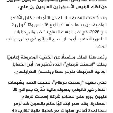
من نظام الرئيس الأسبق زين العابدين بن علي.
وقد شهدت القضية سلسلة من التأجيلات خلال الأشهر
الماضية، من بينها جلسات بتاريخ 16 مارس و13 أفريل و2
ماي 2026، في ظل تمسك الدفاع بانتظار مآل إجراءات
الطعن بالتعقيب أو مسار الصلح الجزائي في بعض جوانب
الملف.
ويُعد هذا الملف منفصلًا عن القضية المعروفة إعلاميًا
بملف “إسمنت قرطاج”، التي تُعتبر من أبرز القضايا
المالية المرتبطة بلزهر سطا وبلحسن الطرابلسي.
ففي قضية “إسمنت قرطاج”، تعلقت التهم بشبهات
انتفاع غير قانوني بعمولة مالية قُدّرت بحوالي 30
مليون يورو على حساب شركة إسمنت قرطاج
المصادرة. وقد صدر ابتدائيًا حكم بالسجن ضد لزهر
سطا لمدة ثماني سنوات مع خطية مالية تقارب 45