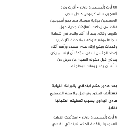
08 أوت (أغسطس) 2026 – أثارت وفاة
السجين سالم كرموص داخل سجن
المسعدين بولاية سوسة، بعد نحو أسبوعين
فقط من إيداعه، تساؤلات جدية حول
ظروف وفاته، بعد أن أفاد والده، في شهادة
سجلها موقع «نواة»، بملاحظة آثار ضرب
وكدمات وبقع زرقاء على جسده ورأسه أثناء
إعداد الجثمان للدفن، مؤكدًا أن ابنه لم يكن
يعاني قبل دخوله السجن من مرض من
شأنه أن يفسر وفاته المفاجئة…
بعد صدور حكم ابتدائي بالبراءة: النيابة
تستأنف الحكم وتواصل ملاحقة الصحفي
هادي الرداوي بسبب تغطيته احتجاجًا
نقابيًا
6 أوت (أغسطس) 2026 – استأنفت النيابة
العمومية بقفصة الحكم الابتدائي القاضي