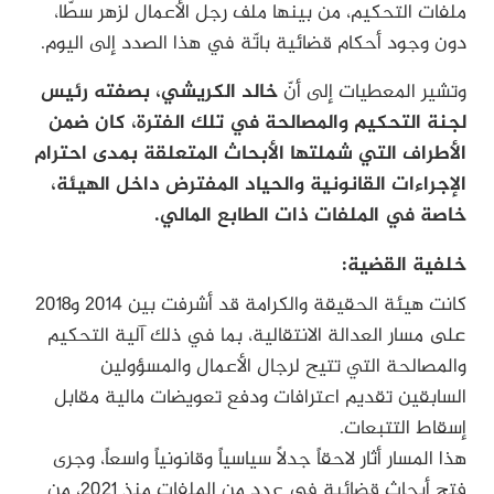
ملفات التحكيم، من بينها ملف رجل الأعمال لزهر سطّا،
دون وجود أحكام قضائية باتّة في هذا الصدد إلى اليوم.
وتشير المعطيات إلى أنّ
خالد الكريشي، بصفته رئيس
لجنة التحكيم والمصالحة في تلك الفترة، كان ضمن
الأطراف التي شملتها الأبحاث المتعلقة بمدى احترام
الإجراءات القانونية والحياد المفترض داخل الهيئة،
خاصة في الملفات ذات الطابع المالي.
خلفية القضية:
كانت هيئة الحقيقة والكرامة قد أشرفت بين 2014 و2018
على مسار العدالة الانتقالية، بما في ذلك آلية التحكيم
والمصالحة التي تتيح لرجال الأعمال والمسؤولين
السابقين تقديم اعترافات ودفع تعويضات مالية مقابل
إسقاط التتبعات.
هذا المسار أثار لاحقاً جدلاً سياسياً وقانونياً واسعاً، وجرى
فتح أبحاث قضائية في عدد من الملفات منذ 2021، من