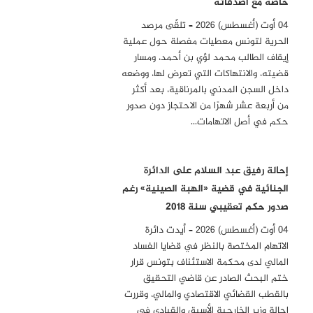
خاصة مع أصدقائه
04 أوت (أغسطس) 2026 – تلقّى مرصد
الحرية لتونس معطيات مفصلة حول عملية
إيقاف الطالب محمد لؤي بن أحمد، ومسار
قضيته، والانتهاكات التي تعرض لها، ووضعه
داخل السجن المدني بالمرناقية، بعد أكثر
من أربعة عشر شهرًا من الاحتجاز دون صدور
حكم في أصل الاتهامات…
إحالة رفيق عبد السلام على الدائرة
الجنائية في قضية «الهبة الصينية» رغم
صدور حكم تعقيبي سنة 2018
04 أوت (أغسطس) 2026 – أيدت دائرة
الاتهام المختصة بالنظر في قضايا الفساد
المالي لدى محكمة الاستئناف بتونس قرار
ختم البحث الصادر عن قاضي التحقيق
بالقطب القضائي الاقتصادي والمالي، وقررت
إحالة وزير الخارجية الأسبق والقيادي في