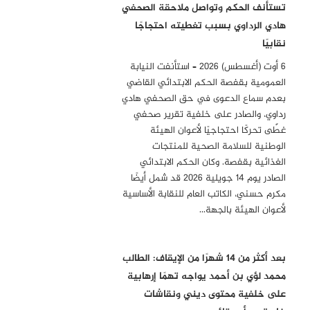
تستأنف الحكم وتواصل ملاحقة الصحفي
هادي الرداوي بسبب تغطيته احتجاجًا
نقابيًا
6 أوت (أغسطس) 2026 – استأنفت النيابة
العمومية بقفصة الحكم الابتدائي القاضي
بعدم سماع الدعوى في حق الصحفي هادي
رداوي، والصادر على خلفية تقرير صحفي
غطّى تحركًا احتجاجيًا لأعوان الهيئة
الوطنية للسلامة الصحية للمنتجات
الغذائية بقفصة. وكان الحكم الابتدائي
الصادر يوم 14 جويلية 2026 قد شمل أيضًا
مكرم حسني، الكاتب العام للنقابة الأساسية
لأعوان الهيئة بالجهة…
بعد أكثر من 14 شهرًا من الإيقاف: الطالب
محمد لؤي بن أحمد يواجه تهمًا إرهابية
على خلفية محتوى ديني ونقاشات