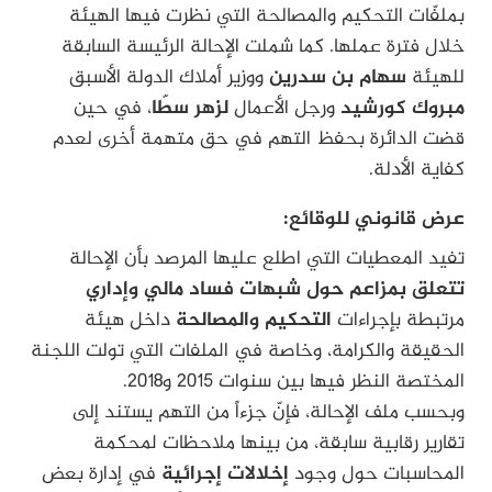
بملفّات التحكيم والمصالحة التي نظرت فيها الهيئة
خلال فترة عملها. كما شملت الإحالة الرئيسة السابقة
للهيئة
سهام بن سدرين
ووزير أملاك الدولة الأسبق
مبروك كورشيد
ورجل الأعمال
لزهر سطّا
، في حين
قضت الدائرة بحفظ التهم في حق متهمة أخرى لعدم
كفاية الأدلة.
عرض قانوني للوقائع:
تفيد المعطيات التي اطلع عليها المرصد بأن الإحالة
تتعلق بمزاعم حول شبهات فساد مالي وإداري
مرتبطة بإجراءات
التحكيم والمصالحة
داخل هيئة
الحقيقة والكرامة، وخاصة في الملفات التي تولت اللجنة
المختصة النظر فيها بين سنوات 2015 و2018.
وبحسب ملف الإحالة، فإنّ جزءاً من التهم يستند إلى
تقارير رقابية سابقة، من بينها ملاحظات لمحكمة
المحاسبات حول وجود
إخلالات إجرائية
في إدارة بعض