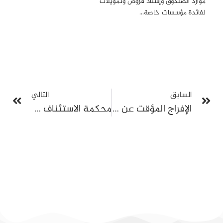
موارد الصندوق وإسناد قروض وتمويلات
لفائدة مؤسسات خاصة…
السابق
التالي
الإفراج المؤقت عن 9 موقوفين بينهم سمير الطيّب في قضية “هنشير الشعّال”
محكمة الاستئناف تحجز قضية “التآمر 1” للتصريح بالحكم بعد جلسة مطوّلة استمرت أكثر من 7 ساعات