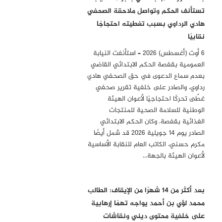
تستأنف الحكم وتواصل ملاحقة الصحفي
هادي الرداوي بسبب تغطيته احتجاجًا
نقابيًا
6 أوت (أغسطس) 2026 – استأنفت النيابة
العمومية بقفصة الحكم الابتدائي القاضي
بعدم سماع الدعوى في حق الصحفي هادي
رداوي، والصادر على خلفية تقرير صحفي
غطّى تحركًا احتجاجيًا لأعوان الهيئة
الوطنية للسلامة الصحية للمنتجات
الغذائية بقفصة. وكان الحكم الابتدائي
الصادر يوم 14 جويلية 2026 قد شمل أيضًا
مكرم حسني، الكاتب العام للنقابة الأساسية
لأعوان الهيئة بالجهة…
بعد أكثر من 14 شهرًا من الإيقاف: الطالب
محمد لؤي بن أحمد يواجه تهمًا إرهابية
على خلفية محتوى ديني ونقاشات