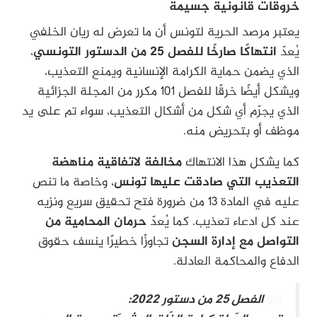
خروقات قانونية جسيمة
يعتبر مرصد الحرية لتونس أن ما تعرض له ريان الخلفي
يُعدّ
انتهاكًا صارخًا للفصل 25 من الدستور التونسي
،
الذي يضمن حماية الكرامة الإنسانية ويمنع التعذيب،
ويشكل أيضًا خرقًا للفصل 101 مكرر من المجلة الجزائية
الذي يجرّم أي شكل من أشكال التعذيب، سواء تم على يد
موظف أو بتحريض منه.
كما يشكل هذا الانتهاك
مخالفة لاتفاقية مناهضة
التعذيب التي صادقت عليها تونس
، وخاصة ما تنص
عليه في المادة 13 من ضرورة فتح تحقيق سريع ونزيه
عند كل ادعاء تعذيب. كما يُعدّ
حرمان المحامية من
التواصل مع إدارة السجن
تجاوزًا خطيرًا ينسف حقوق
الدفاع والمحاكمة العادلة.
الفصل 25 من دستور 2022: