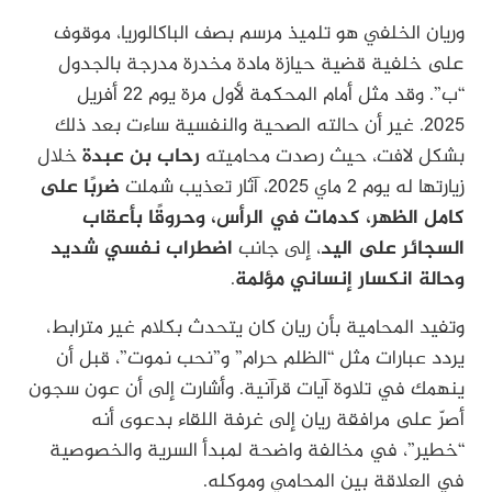
وريان الخلفي هو تلميذ مرسم بصف الباكالوريا، موقوف
على خلفية قضية حيازة مادة مخدرة مدرجة بالجدول
“ب”. وقد مثل أمام المحكمة لأول مرة يوم 22 أفريل
2025. غير أن حالته الصحية والنفسية ساءت بعد ذلك
بشكل لافت، حيث رصدت محاميته
رحاب بن عبدة
خلال
زيارتها له يوم 2 ماي 2025، آثار تعذيب شملت
ضربًا على
كامل الظهر، كدمات في الرأس، وحروقًا بأعقاب
السجائر على اليد
، إلى جانب
اضطراب نفسي شديد
وحالة انكسار إنساني مؤلمة
.
وتفيد المحامية بأن ريان كان يتحدث بكلام غير مترابط،
يردد عبارات مثل “الظلم حرام” و”نحب نموت”، قبل أن
ينهمك في تلاوة آيات قرآنية. وأشارت إلى أن عون سجون
أصرّ على مرافقة ريان إلى غرفة اللقاء بدعوى أنه
“خطير”، في مخالفة واضحة لمبدأ السرية والخصوصية
في العلاقة بين المحامي وموكله.