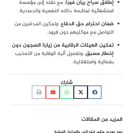
إطلاق سراح ريان فورًا
، مع نقله إلى مؤسسة
استشفائية لمتابعة حالته النفسية والجسدية.
ضمان احترام حق الدفاع
، وتمكين المحامين من
التواصل مع موكليهم دون قيود.
تمكين الهيئات الرقابية من زيارة السجون دون
إخطار مسبق
، وتفعيل آلية الوقاية من التعذيب
بفعالية واستقلالية.
شارك
المزيد من المقالات
بعد صدور حكم ابتدائي بالبراءة: النيابة