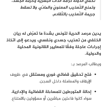
تحمي الدّولة كرامة الذّات البشريّة وحرمة الجسد،
وتمنع التّعذيب المعنويّ والمادّي. ولا تسقط
جريمة التّعذيب بالتّقادم.
يدين مرصد الحرية لتونس بشدة ما تعرّض له ريان
الخلفي من تعذيب جسدي ونفسي، ويدعو إلى اتخاذ
إجراءات عاجلة وفقًا للمعايير القانونية المحلية
والدولية.
ويطالب المرصد بـ:
فتح تحقيق قضائي فوري ومستقل
في ظروف
الإيقاف والمعاملة داخل السجن.
إحالة المتورطين للمساءلة القضائية والإدارية
،
سواء كانوا فاعلين مباشرين أو مسؤولين بالامتناع.