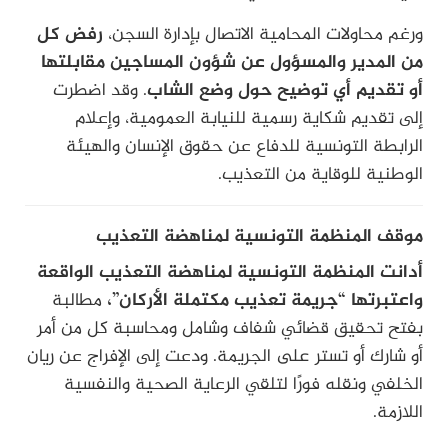
ورغم محاولات المحامية الاتصال بإدارة السجن،
رفض كل
من المدير والمسؤول عن شؤون المساجين مقابلتها
أو تقديم أي توضيح حول وضع الشاب
. وقد اضطرت
إلى تقديم شكاية رسمية للنيابة العمومية، وإعلام
الرابطة التونسية للدفاع عن حقوق الإنسان والهيئة
الوطنية للوقاية من التعذيب.
موقف المنظمة التونسية لمناهضة التعذيب
أدانت المنظمة التونسية لمناهضة التعذيب الواقعة
واعتبرتها “جريمة تعذيب مكتملة الأركان”،
مطالبة
بفتح تحقيق قضائي شفاف وشامل ومحاسبة كل من أمر
أو شارك أو تستر على الجريمة. ودعت إلى الإفراج عن ريان
الخلفي ونقله فورًا لتلقي الرعاية الصحية والنفسية
اللازمة.