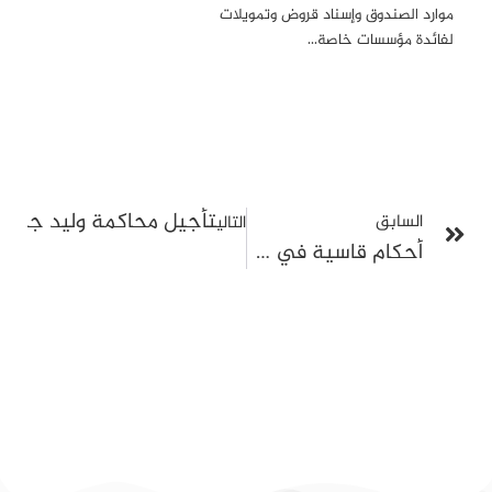
موارد الصندوق وإسناد قروض وتمويلات
لفائدة مؤسسات خاصة…
تأجيل محاكمة وليد جلاد إلى 22 ماي ورفض مطلب الإ
السابق
التالي
أحكام قاسية في ملف “التسفير”: مظلمة سياسية ومحاكمة خارج القانون