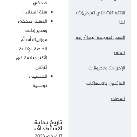
صحفي
سنة الميلاد :
الانتهاكات التي تعرض(ت)
المهنة: صحفي
لها
ومدير إذاعة
التهم الموجهة إليها / إليه
موزاييك أف أم
الخاصة، الإذاعة
الملف
الأكثر متابعة في
تونس
الإجراءات والخروقات
الجنسية :
القائمون بالانتهاكات
تونسية
المصادر
تاريخ بداية
الاستهداف
17 فيفري 2023