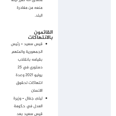
مصدق أنه تقرر أيضاً
منعه من مغادرة
البلد.
القائمون
بالانتهاكات
قيس سعيد – رئيس
الجمهورية والمتهم
بقيامه بانقلاب
دستوري في 25
يوليو 2021 وعدة
انتهاكات لحقوق
الانسان
ليلى جفال – وزيرة
العدل في حكومة
قيس سعيد بعد