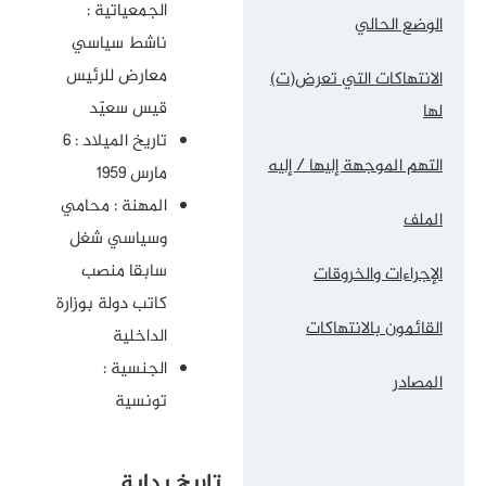
الجمعياتية :
الوضع الحالي
ناشط سياسي
معارض للرئيس
الانتهاكات التي تعرض(ت)
قيس سعيّد
لها
تاريخ الميلاد : 6
التهم الموجهة إليها / إليه
مارس 1959
المهنة : محامي
الملف
وسياسي شغل
سابقا منصب
الإجراءات والخروقات
كاتب دولة بوزارة
القائمون بالانتهاكات
الداخلية
الجنسية :
المصادر
تونسية
تاريخ بداية