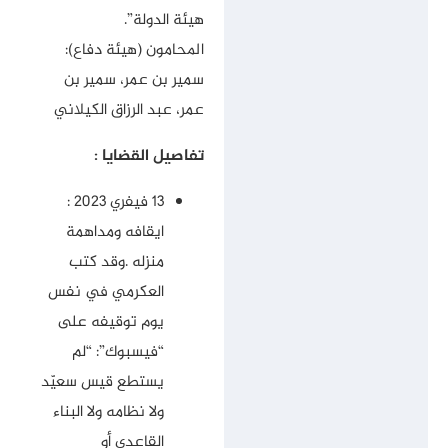
هيئة الدولة”.
المحامون (هيئة دفاع):
سمير بن عمر، سمير بن
عمر، عبد الرزاق الكيلاني
تفاصيل القضايا :
13 فيفري 2023 :
ايقافه ومداهمة
منزله .وقد كتب
العكرمي في نفس
يوم توقيفه على
“فيسبوك”: “لم
يستطع قيس سعيّد
ولا نظامه ولا البناء
القاعدي أو