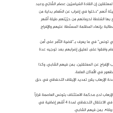
عن المعتقلين إن القادة السّياسيّين عصام الشّابّي وعبد
هيئة أنهم “دخلوا في إضراب عن الطّعام بداية من
ع بها السّلطة لحرمانهم من حرّيّتهم طيلة أشهر
البة بإنهاء المظلمة المسلّطة عليهم والإفراج
عتقلين في تونس” في ما يعرف بـ”قضية التّآمر على أمن
عام وافقوا على تعليق إضرابهم بعد توجيه عدة
ل مطالب الإفراج عن المعتقلين، بمن فيهم الشابي، وكذا
هور في الأماكن العامة.
ب القضائي لمكافحة الإرهاب يقرر تمديد الإيقاف التحفظي في حق
في قضايا الإرهاب لدى محكمة الاستئناف بتونس العاصمة قراراً
يؤيد قرار قاضي التحقيق بالقطب القضائي لمكافحة الإرهاب بالتمديد في الاعتقال التحفظي لمدة 4 أشهر إضافية في