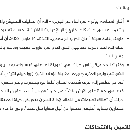
روقات:
أشار المحامي بوكر – في لقاء مع الجزيرة – إلى أن عمليات التفتيش و
وشيماء عيسى جرت كلها خارج إطار الإجراءات القانونية، حسب تعبيره.
ظروف إقامة س
نقله إلى إحدى غرف مساجين الحق العام في ظروف مهينة وماسّة بالك
معنوياته”.
وذكرت المحامية إيناس حراث، في تدوينة لها على فيسبوك، بعد زيارة
الشواشي ولزهر العكرمي وبعد مقابلة الزملاء الذين زاروا خيّام التركي 
كما تم نقلهم إلى غرف شديدة القذارة كلها بق وحشرات وغير مجهزة ب
فيها في حفرة على الأرض، فضلًا عن حرمانهم من أبسط حقوق السجين
حراث أن “هناك تعليمات من النظام لإدارة السجن بتعريض حياة المع
مختارين بعناية أغلبهم سجنوا من أجل قضايا قتل عمد”، وفق ما جاء ف
ائمون بالانتهاكات