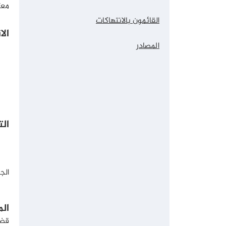
معت
القائمون بالانتهاكات
ال
المصادر
الت
الج
ال
قضي