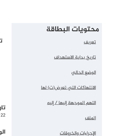
محتويات البطاقة
ت
تعريف
تاريخ بداية الاستهداف
الوضع الحالي
الانتهاكات التي تعرض(ت) لها
التهم الموجهة إليها / إليه
تا
22 فيفري 2023
الملف
ال
الإجراءات والخروقات