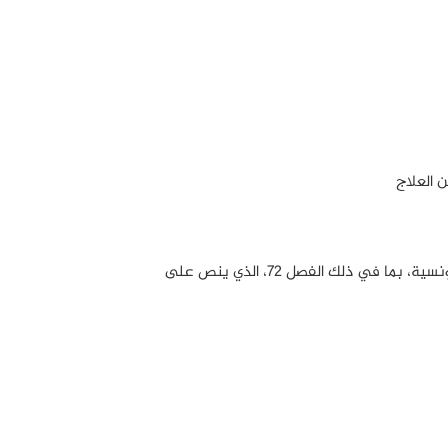
 العلاج
التهم: التآمر على أمن الدولة، بموجب 10 فصول من المجلة الجزائية التونسية، بما في ذلك الفصل 72، الذي ينص على