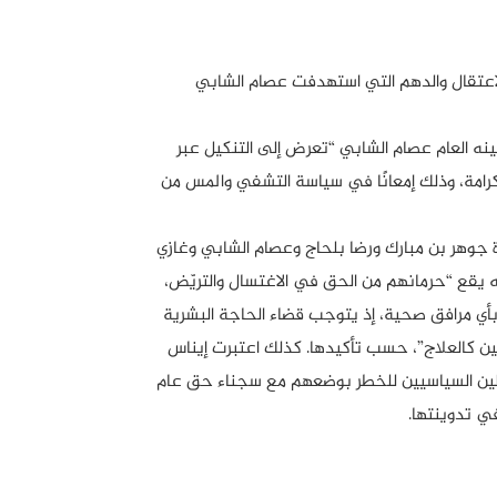
الاعتقال والدهم التي استهدفت عصام الشابي
يئة: أعلن الحزب الجمهوري، الثلاثاء 14 مارس 2023، أن أمينه العام عصام الشابي “تعرض إلى التنكيل عبر
رامة، وذلك إمعانًا في سياسة التشفي والمس من
 جوهر بن مبارك ورضا بلحاج وعصام الشابي وغازي
أنه يقع “حرمانهم من الحق في الاغتسال والتريّض،
أي مرافق صحية، إذ يتوجب قضاء الحاجة البشرية
 كالعلاج”، حسب تأكيدها. كذلك اعتبرت إيناس
تقلين السياسيين للخطر بوضعهم مع سجناء حق عام
ي تدوينتها.