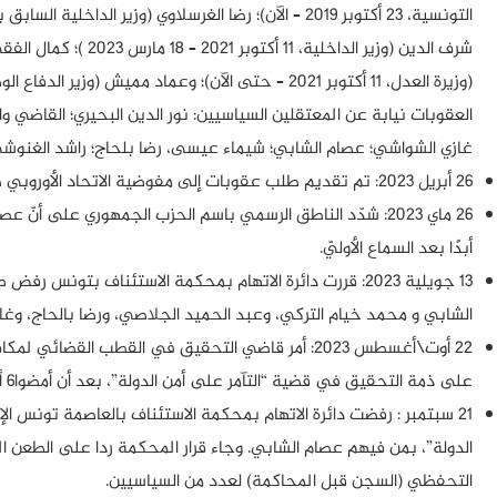
العقوبات نيابة عن المعتقلين السياسيين: نور الدين البحيري؛ القاضي 
غازي الشواشي؛ عصام الشابي؛ شيماء عيسى، رضا بلحاج؛ راشد الغنوشي؛ 
26 أبريل 2023: تم تقديم طلب عقوبات إلى مفوضية الاتحاد الأوروبي ضد نفس الأشخاص.
أبدًا بعد السماع الأوليّ.
13 جويلية 2023: قررت دائرة الاتهام بمحكمة الاستئناف بت
الشابي و محمد خيام التركي، وعبد الحميد الجلاصي، ورضا بالحاج، وغا
على ذمة التحقيق في قضية “التآمر على أمن الدولة”، بعد أن أمضوا6 أشهر، بمن فيهم عصام الشابي.
21 سبتمبر : رفضت دائرة الاتهام بمحكمة الاستئناف بالعاصمة تونس ا
الدولة”، بمن فيهم عصام الشابي. وجاء قرار المحكمة ردا على الطعن ا
التحفظي (السجن قبل المحاكمة) لعدد من السياسيين.