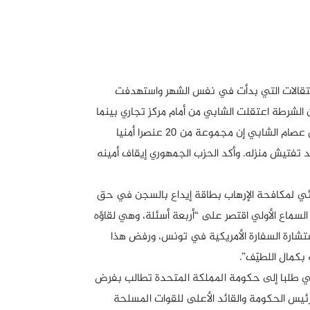
وجة الاعتقالات التي بدأت في نفس الشهر واستهدفت
 الشرطة اعتقلت الشابي من أمام مركز تجاري بينما
كان مع زوجته. وقال أحمد نجيب الشابي رئيس جبهة الخلاص وشقيق عصام الشابي إن مجموعة من 20 عنصرا أمنيا
تفتيش منزله. وأكد الحزب الجمهوري إيقاف أمينه
 التحقيق الأول بالمكتب 36 بالقطب القضائي لمكافحة الإرهاب بطاقة إيداع بالسجن في حق
السماع الأولي اقتصر على “أربعة أسئلة، وهي لقاؤه
ستشارة السفارة الأمريكية في تونس، ورفض هذا
 بكمال اللطيّف”.
م الشابي طلبا إلى حكومة المملكة المتحدة تطالب بفرض
يس الحكومة والقائد الأعلى للقوات المسلحة