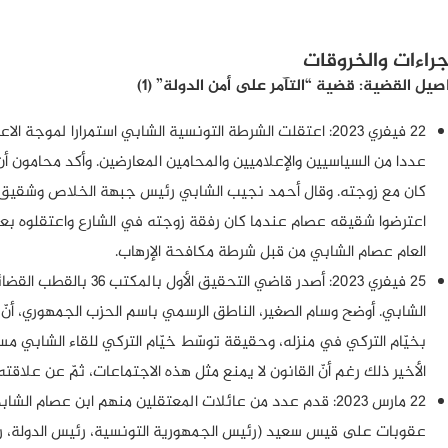
جراءات والخروقات
صيل القضية: قضية “التآمر على أمن الدولة” (1)
22 فيفري 2023: اعتقلت الشرطة التونسية الشابي استمرارا لم
عددا من السياسيين والإعلاميين والمحامين المعارضين. وأكد محامون أن
اعترضوا شقيقه عصام عندما كان رفقة زوجته في الشارع واعتقلوه بعد 
العام عصام الشابي من قبل شرطة مكافحة الإرهاب.
25 فيفري 2023: أصدر قاضي
الشابي. أوضح وسام الصغير، الناطق الرسمي باسم الحزب الجمهوري، أنّ 
بخيّام التركي في منزله، وحقيقة توسّط خيّام التركي للقاء الشابي م
الأخير ذلك رغم أنّ القانون لا يمنع مثل هذه الاجتماعات، ثمّ عن علاقته
22 مارس 2023: قدم عدد من عائلات المعتقلين منهم ابن عصا
عقوبات على قيس سعيد (رئيس الجمهورية التونسية، رئيس الدولة، رئ