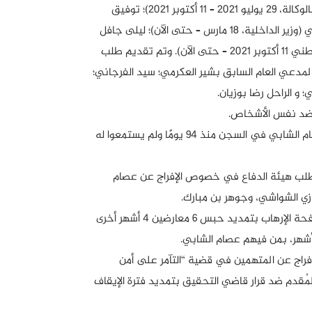
التونسية، 23 أكتوبر 2019 – الآن)؛ رضا الغرسلاوي (وزير الداخلية السابق بالوكالة، 29 يوليو 2021 – 11 أكتوبر 2021)؛ توفيق
شرف الدين (وزير الداخلية، 11 أكتوبر 2021 – 18 مارس 2023 )؛ كمال الفقي (وزير الداخلية، 18 مارس – حتى الآن)؛ ليلى جافل
(وزيرة العدل، 11 أكتوبر 2021 – حتى الآن)؛ وعماد مميش (وزير الدفاع الوطني 11 أكتوبر 2021 – حتى الآن). وتم تقديم طلب
والمدعي العام السابق بشير العكرمي؛ سيد الفرجاني؛
و الراحل رضا بوزيان.
26 ماي 2023: شدّد الناطق الرسمي باسم الحزب الجمهوري على أنّ عصام الشابي في السجن منذ 94 يومًا ولم يستمعوا له
ونس رفض طلب هيئة الدفاع في خصوص الإفراج عن عصام
زي الشواشي، وجوهر بن مبارك.
22 أوت\أغسطس 2023: أمر قاضي التحقيق في القطب القضائي لمكافحة الإرهاب بتمديد حبس 6 معارضين 4 أشهر أخرى
لإفراج عن المتهمين في قضية “التآمر على أمن
لمُقدم ضد قرار قاضي التحقيق بتمديد فترة الإيقاف