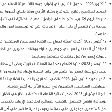
2 أكتوبر 2023 – دخول الشابي في إضراب جوع: قالت هيئة الدفاع 
الحميد الجلاصي وغازي الشّوّاشي وخيّام التّركي ورضا بلحاج، أعلموا ال
صبيحة اليوم الإثنين، احتجاجا على تواصل المهزلة القضائيّة التي تتذرّ
عديدة دون تقديم أيّ دليل على الاتهامات التي تمّ توجيهها لهم، وللمط
عنهم”.
12 أكتوبر 2023 : أكدت “هيئة الدّفاع عن القادة السياسيين الم
الدولة” أن المعتقل السياسي جوهر بن مبارك ورفاقه المضربين عن الط
دعوات إليهم من قبل منظمات حقوقية وسياسية.
22 نوفمبر 2023: دائرة الاتهام بمحكمة الاستئناف قررت رفض ك
طلب رفع حظر السفر عن متهم في ملف القضية وإلغاء قرار منعه من الظ
21 ديسمبر/ كانون الأول 2023: قاضي التحقيق بالقط
المعارضين السياسيين المتهمين في قضية التآمر لـ4 أشهرٍ إضافية.
11 جانفي/يناير 2023: أصدرت دائرة الاتهام المختصة بالنظر 
حق 6 متهمين موقوفين على ذمة ما يعرف بقضية «التآمر على أمن الدولة»، بمن فيهم الشابي.