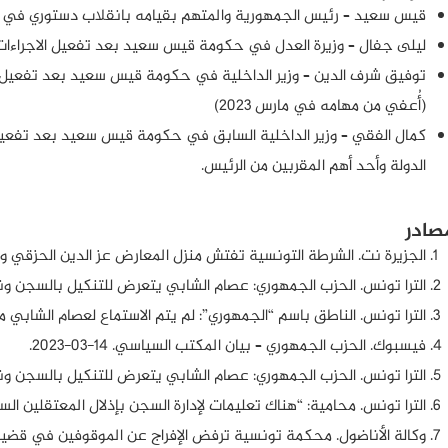
قيس سعيد – رئيس الجمهورية والمتهم بقيامه بانقلاب دستوري في 25 يوليو 2021 وعدة انتهاكات لحقوق الانسان
ليلى جفال – وزيرة العدل في حكومة قيس سعيد بعد تفعيل الاجراءات 
توفيق شرف الدين – وزير الداخلية في حكومة قيس سعيد بعد تفعيل ال
(أُعفي من مهامه في مارس 2023)
كمال الفقي – وزير الداخلية السابق في حكومة قيس سعيد بعد تفعيل 
الدولة وأحد أهم المقربين من الرئيس.
صادر
الجزيرة نت.
الشرطة التونسية تفتش منزل المعارض عز الدين الحزقي و
الترا تونس.
الحزب الجمهوري: عصام الشابي يتعرض للتنكيل بالسجن و
الترا تونس.
الناطق باسم “الجمهوري”: لم يتم الاستماع لعصام الشابي مجددًا بعد 94 
فيسبوك.
الحزب الجمهوري – بيان المكتب السياسي
. 14-03-2023.
الترا تونس.
الحزب الجمهوري: عصام الشابي يتعرض للتنكيل بالسجن و
الترا تونس.
محامية: “هناك تعليمات لإدارة السجن بإذلال المعتقلين ال
وكالة الأناضول.
محكمة تونسية ترفض الإفراج عن الموقوفين في قضية “