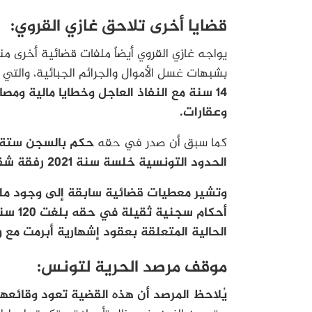
قضايا أخرى تلاحق غازي القروي:
يواجه غازي القروي أيضاً ملفات قضائية أخرى من
بشبهات غسل الأموال والجرائم الجبائية، والتي ص
14 سنة مع النفاذ العاجل وخطايا مالية و
وعقارات.
كما سبق أن صدر في حقه
حكم بالسجن ستة أش
الحدود التونسية خلسة سنة 2021 رفقة شقيقه نبيل القروي.
وتشير معطيات قضائية سابقة إلى وجود مل
أحكام 
الحالية المتعلقة بعقود إشهارية أبرمت مع وزارة
موقف مرصد الحرية لتونس:
يُلاحظ المرصد أن هذه القضية تعود وقائعها إل