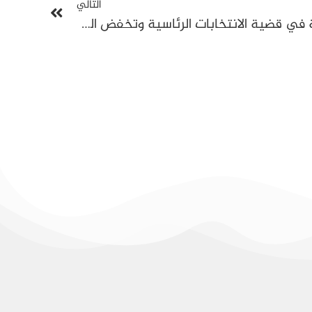
التالي
محكمة الاستئناف تؤيد الإدانة في قضية الانتخابات الرئاسية وتخفض العقوبة إلى 6 أشهر في حق القاضي مراد المسعودي