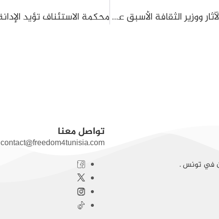
بعد أيام من إيداعه السجن: الإفراج عن عالم الآثار ووزير الثقافة الأسبق عزّ الدين باش شاوش
تواصل معنا
contact@freedom4tunisia.com
ن في تونس .