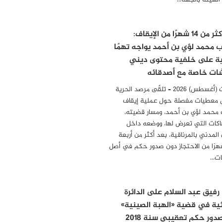
 الهيئة بالجهة…
بعد أكثر من 14 شهرًا من الإيقاف:
ب محمد لؤي بن أحمد يواجه تهمًا
ية على خلفية محتوى ديني
ات خاصة مع أصدقائه
04 أوت (أغسطس) 2026 – تلقّى مرصد الحرية
 معطيات مفصلة حول عملية إيقاف
 محمد لؤي بن أحمد، ومسار قضيته،
هاكات التي تعرض لها، ووضعه داخل
المدني بالمرناقية، بعد أكثر من أربعة
رًا من الاحتجاز دون صدور حكم في أصل
مات…
 رفيق عبد السلام على الدائرة
ئية في قضية «الهبة الصينية»
دور حكم تعقيبي سنة 2018