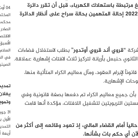
 مرتبطة باستهلاك الكهرباء، قبل أن تقرر دائرة
الاتهام المختصة بقضايا الفساد المالي سنة 2022 إحالة المتهمين بحالة سراح على أنظار الدائرة
المختص
محكمة 
الصادر
الاقتصا
الأسبق
شركة
“قروي أند قروي أوتدور”
بطلب لاستغلال فضاءات
السلام
في الق
ثانوي حنبعل بأريانة لتركيز ثلاث لافتات إشهارية عملاقة.
الصيني
نوناً لإبرام العقود، ومآل معاليم الكراء المتأتية منها،
وحات الإشهارية.
تمديد
يغلان
أن جميع معاليم الكراء تم دفعها بصفة قانونية وفي
وتموي
ستين التربويتين لتشغيل اللافتات، مؤكدة أنها قامت
الأول 
لياً أمام القضاء المالي، إذ تعود وقائعه إلى أكثر من
التمدي
آن أي حكم بات بشأنها.
أربعة 