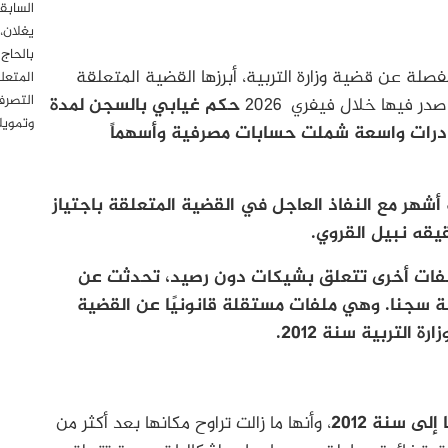
السابق
يغلان،
بالحاج
فصلة عن قضية وزارة التربية، أبرزها القضية المتعلقة
المتعل
التصرف
در فيها خلال فيفري 2026
حكم غيابي بالسجن لمدة
وتمويل
مصادرات واسعة شملت حسابات مصرفية وأسهماً
هر مع النفاذ العاجل في القضية المتعلقة باجتياز
فات أخرى تتعلق بشيكات دون رصيد، تحدثت عن
سجنية ثقيلة في حقه بلغت 120 سنة سجنا. وهي ملفات مستقلة قانونيًا عن القضية
 التربية سنة 2012.
ى سنة 2012
، وأنها ما زالت تراوح مكانها بعد أكثر من