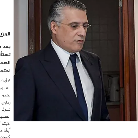
المزي
بعد صد
تستأن
الصحف
احتجاج
العموم
بعدم 
رداوي،
تحركًا 
الصحية
أيضًا 