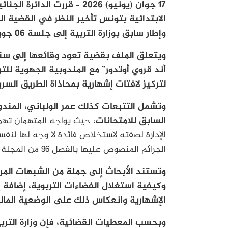
17 جوان (يونيو) 2026 – قررت
الابتدائية بتونس تأخير النظر في القضية ال
وإطار سابق بوزارة التربية إلى جلسة 06 جويلية 2026.
أند قروي أوتدور” مع المندوبية الجهوية لل
لتركيز لافتات إشهارية بمحاذاة الطريق السري
وتشمل التتبعات كذلك عمر الولباني، المندوب
السابق للامتحانات،
حيث يواجه المتهمان تهم
الإدارة لصفته لاستخلاص فائدة لا وجه لها لنفسه 
الجرائم المنصوص عليها بالفصل 96 من المجلة الجزائية.
وتستند الأبحاث إلى جملة من الشبهات المرت
وكيفية استغلال الفضاءات التربوية، إضافة إ
الإشهارية وانعكاس ذلك على الوضعية المال