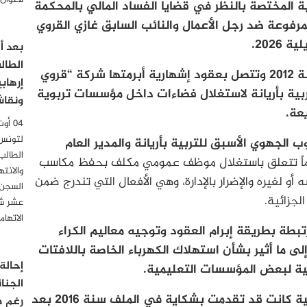
لأعوان
 الدائرة الجنائية المختصة بالنظر في قضايا الفساد المالي بالمحكمة
مرفوعة ضد رجل الأعمال والنائب السابق غازي القروي
الطال
ويتعلق الملف بقضية تعود وقائعها إلى سنة 2012 وتتصل بعقود إشهارية أبرمتها شركة “قروي
إرهاب
تربية بأريانة لاستغلال فضاءات داخل مؤسسات تربوية
ونقاش
عة.
لتونس
 الجهوي الأسبق للتربية بأريانة والمدير العام
الطالب
اً تتعلق باستغلال موظف عمومي مكلف بحفظ مكاسب
والانت
أو لغيره والإضرار بالإدارة، وهي الأفعال التي تندرج ضمن
السجن 
عشر شه
الاتها
بطة بطريقة إبرام العقود وتوجيه معاليم الكراء
لى ما أثير بشأن استهلاك الكهرباء الخاصة باللافتات
إحالة
ية لبعض المؤسسات التعليمية.
الجنا
وبحسب المعطيات القضائية، فإن وزارة التربية كانت قد تقدمت بشكاية في الملف سنة 2016 بعد
رغم ص