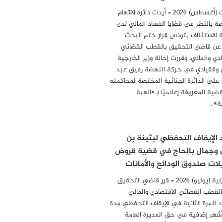
04 أوت (أغسطس) 2026 – أيدت دائرة الاتهام
ة بالنظر في قضايا الفساد المالي لدى
الاستئناف بتونس قرار ختم البحث
 عن قاضي التحقيق بالقطب القضائي
دي والمالي، وقررت إحالة وزير الخارجية
 والقيادي في حركة النهضة رفيق عبد
 على الدائرة الجنائية المختصة لمحاكمته
ضية المعروفة إعلاميًا بـ«الهبة
ة»…
 الإيقاف التحفظي لبثينة بن
 وجمال بالحاج في قضية قروض
لات صندوق الودائع والأمانات
31 جويلية (يوليو) 2026 – قرر قاضي التحقيق
بالقطب القضائي الاقتصادي والمالي
د للمرة الثانية في الإيقاف التحفظي مدة
أشهر إضافية في حق المديرة العامة