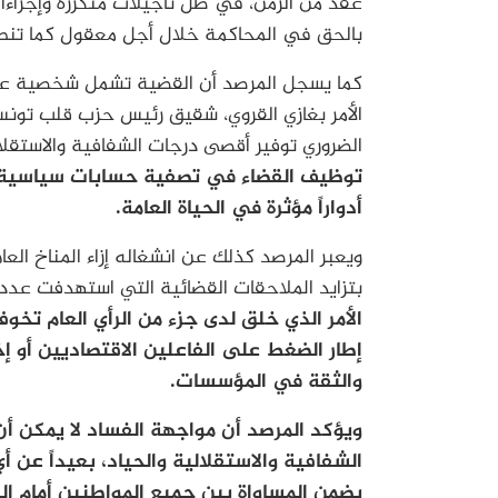
عقد من الزمن، في ظل تأجيلات متكررة وإجراءا
بالحق في المحاكمة خلال أجل معقول كما تنص ع
كما يسجل المرصد أن القضية تشمل شخصية عا
الأمر بغازي القروي، شقيق رئيس حزب قلب تونس
الضروري توفير أقصى درجات الشفافية والاستقلا
توظيف القضاء في تصفية حسابات سياسية 
أدواراً مؤثرة في الحياة العامة.
ويعبر المرصد كذلك عن انشغاله إزاء المناخ الع
بتزايد الملاحقات القضائية التي استهدفت عدداً
الأمر الذي خلق لدى جزء من الرأي العام تخ
إطار الضغط على الفاعلين الاقتصاديين أو إ
والثقة في المؤسسات.
ويؤكد المرصد أن مواجهة الفساد لا يمكن أن
الشفافية والاستقلالية والحياد، بعيداً عن أ
يضمن المساواة بين جميع المواطنين أمام ال