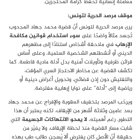
معاملة إنسانية تحفظ كرامة المحتجزين.
موقف مرصد الحرية لتونس:
يرى مرصد الحرية لتونس أنّ قضية محمد جهاد المجدوب
تُجسد مثالاً واضحًا على
سوء استخدام قوانين مكافحة
الإرهاب
في ملاحقة أشخاص استنادًا إلى مظهرهم
الديني أو أنشطتهم الشخصية السلمية، وعلى أساس
قرائن ظرفية وتأويلات أمنية بدل أدلة مادية قاطعة. كما
تكشف القضية عن مخاطر الاحتجاز السري المؤقت،
والتفتيش دون إذن قضائي، وتحويل أغراض دينية أو
رياضية إلى “أدلة” على نوايا إرهابية مفترضة.
ويرحّب المرصد بتخفيف العقوبة والإفراج عن محمد جهاد
بعد عامين وثلاثة أشهر من الإيقاف، لكنه يعتبر أن هذا
التطور، رغم أهميته،
لا يمحو الانتهاكات الجسيمة
التي
شابت مسار القضية منذ لحظة الإيقاف، ولا يغيّر من
حقيقة أنّ الأصل كان يفترض ألا يُسجن طالب طب بهذه