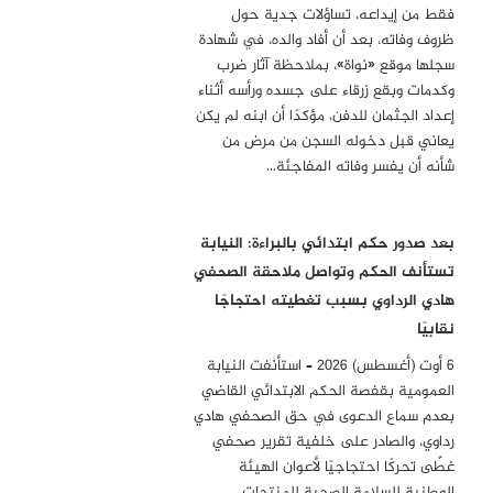
فقط من إيداعه، تساؤلات جدية حول
ظروف وفاته، بعد أن أفاد والده، في شهادة
سجلها موقع «نواة»، بملاحظة آثار ضرب
وكدمات وبقع زرقاء على جسده ورأسه أثناء
إعداد الجثمان للدفن، مؤكدًا أن ابنه لم يكن
يعاني قبل دخوله السجن من مرض من
شأنه أن يفسر وفاته المفاجئة…
بعد صدور حكم ابتدائي بالبراءة: النيابة
تستأنف الحكم وتواصل ملاحقة الصحفي
هادي الرداوي بسبب تغطيته احتجاجًا
نقابيًا
6 أوت (أغسطس) 2026 – استأنفت النيابة
العمومية بقفصة الحكم الابتدائي القاضي
بعدم سماع الدعوى في حق الصحفي هادي
رداوي، والصادر على خلفية تقرير صحفي
غطّى تحركًا احتجاجيًا لأعوان الهيئة
الوطنية للسلامة الصحية للمنتجات