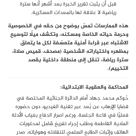
قبل أن يثبت تقرير الخبرة بعد أشهر أنها سترة
رياضية لا علاقة لها بالمعدات العسكرية.
هذه الممارسات تمسّ بوضوح من حقه في الخصوصية
وحرمة حياته الخاصة ومسكنه، وتكشف ميلًا لتوسيع
الاشتباه عبر قراءة أمنية متعسّفة لكل ما يتعلق
بمظهره واختياراته الشخصية (مصحف، قميص صلاة،
سترة رياضة، تنقل إلى منطقة داخلية بقصد
التخييم).
المحاكمة والعقوبة الابتدائية:
حُوكم محمد جهاد أمام الدائرة الجنائية المختصة في
قضايا الإرهاب عن بُعد عبر تقنية الفيديو، دون حضوره
فعليًا في قاعة الجلسة. ورغم اصرار الدفاع بغياب الأدلة
المادية القاطعة وطلب إجراء تفريغ شامل لمحتويات
الهاتف وإثبات الطابع السلمي لتنقلاته وهواياته، صدر