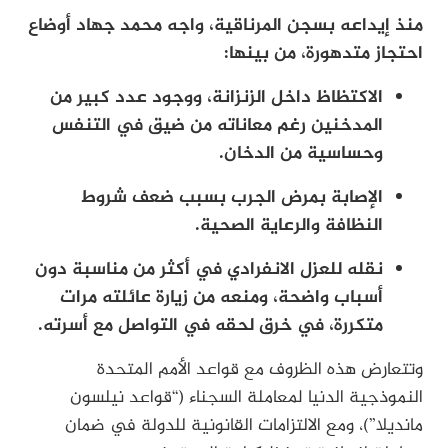
منذ إيداعه بسجن المرناقية، واجه محمد جهاد أوضاع
احتجاز متدهورة، من بينها:
الاكتظاظ داخل الزنزانة، ووجود عدد كبير من
المدخنين رغم معاناته من ضيق في التنفس
وحساسية من الدخان.
الإصابة بمرض الجرب بسبب ضعف شروط
النظافة والرعاية الصحية.
نقله للعزل الانفرادي في أكثر من مناسبة دون
أسباب واضحة، ومنعه من زيارة عائلته مرات
متكررة، في خرق لحقه في التواصل مع أسرته.
وتتعارض هذه الظروف مع قواعد الأمم المتحدة
النموذجية الدنيا لمعاملة السجناء (“قواعد نيلسون
مانديلا”)، ومع الالتزامات القانونية للدولة في ضمان