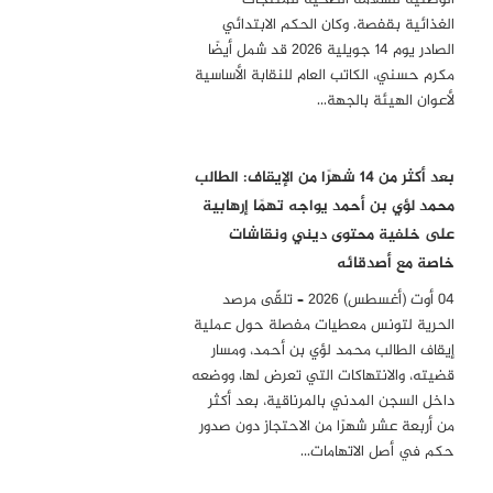
الغذائية بقفصة. وكان الحكم الابتدائي
الصادر يوم 14 جويلية 2026 قد شمل أيضًا
مكرم حسني، الكاتب العام للنقابة الأساسية
لأعوان الهيئة بالجهة…
بعد أكثر من 14 شهرًا من الإيقاف: الطالب
محمد لؤي بن أحمد يواجه تهمًا إرهابية
على خلفية محتوى ديني ونقاشات
خاصة مع أصدقائه
04 أوت (أغسطس) 2026 – تلقّى مرصد
الحرية لتونس معطيات مفصلة حول عملية
إيقاف الطالب محمد لؤي بن أحمد، ومسار
قضيته، والانتهاكات التي تعرض لها، ووضعه
داخل السجن المدني بالمرناقية، بعد أكثر
من أربعة عشر شهرًا من الاحتجاز دون صدور
حكم في أصل الاتهامات…