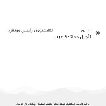
هيومن رايتس ووتش: اعتقال
السابق
التالي
تأجيل محاكمة عبير موسي في ملفّ “مكتب الضبط” وقضية أخرى أمام الإستئناف
نرصد ونوثق انتهاكات نظام قيس سعيد لحقوق الإنسان في تونس .