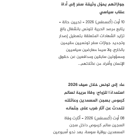
جوازاتهم يحوّل وثيقة سفر إلى أداة
عقاب سياسي
10 أوت (أغسطس) 2026 – تحيين حالة –
يتابع مرصد الحرية لتونس بانشغال بالغ
تزايد الشهادات المتعلقة بتعطيل إصدار
وتجديد جوازات سفر تونسيين مقيمين
بالخارج، ولا سيما معارضين سياسيين
ومسؤولين سابقين ومدافعين عن حقوق
الإنسان وأفراد من عائلاتهم…
عاد إلى تونس خلال صيف 2026
استعدادًا للزواج: وفاة مريبة لسالم
كرموص بسجن المسعدين وعائلته
تتحدث عن آثار ضرب على جثمانه
08 أوت (أغسطس) 2026 – أثارت وفاة
السجين سالم كرموص داخل سجن
المسعدين بولاية سوسة، بعد نحو أسبوعين