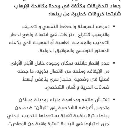
جهاد لتحقيقات مكثفة في وحدة مكافحة الإرهاب
شابتها خروقات خطيرة، من بينها:
تعرضه للهرسلة والضغط النفسي والتعنيف
والترهيب لانتزاع اعترافات، في انتهاك واضح لحظر
التعذيب والمعاملة القاسية أو المهينة الذي يكفله
الدستور التونسي والمواثيق الدولية.
عدم إشعار عائلته بمكان وجوده خلال الأيام الأولى
من الإيقاف، ومنعه من الاتصال بذويه، ما جعله
فعليًا في وضعية احتجاز سري يناقض أبسط
ضمانات الحرية والأمان الشخصي.
تفتيش هاتفه ومداهمة منزله بمدينة مساكن
وتحويل أغراضه الشخصية إلى “قرائن” ضده، من
بينها سترة رياضية ثقيلة يستعملها للتدريب البدني
جرى اعتبارها في البداية “سترة واقية من الرصاص”،