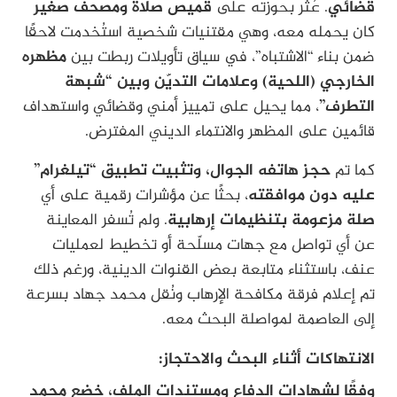
قضائي
. عُثر بحوزته على
قميص صلاة ومصحف صغير
كان يحمله معه، وهي مقتنيات شخصية استُخدمت لاحقًا
ضمن بناء “الاشتباه”، في سياق تأويلات ربطت بين
مظهره
الخارجي (اللحية) وعلامات التديّن وبين “شبهة
التطرف”
، مما يحيل على تمييز أمني وقضائي واستهداف
قائمين على المظهر والانتماء الديني المفترض.
كما تم
حجز هاتفه الجوال، وتثبيت تطبيق “تيلغرام”
عليه دون موافقته
، بحثًا عن مؤشرات رقمية على أي
صلة مزعومة بتنظيمات إرهابية
. ولم تُسفر المعاينة
عن أي تواصل مع جهات مسلّحة أو تخطيط لعمليات
عنف، باستثناء متابعة بعض القنوات الدينية، ورغم ذلك
تم إعلام فرقة مكافحة الإرهاب ونُقل محمد جهاد بسرعة
إلى العاصمة لمواصلة البحث معه.
الانتهاكات أثناء البحث والاحتجاز:
وفقًا لشهادات الدفاع ومستندات الملف، خضع محمد