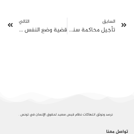
السابق
التالي
تأجيل محاكمة سنية الدهماني إلى 30 جوان: تراكم القضايا ضدها تحت غطاء المرسوم 54
قضية وضع النفس تحت ذمة جيش أجنبي: تأجيل محاكمة شفيق جراية ومدير عام سابق للمصالح المختصة
نرصد ونوثق انتهاكات نظام قيس سعيد لحقوق الإنسان في تونس .
تواصل معنا