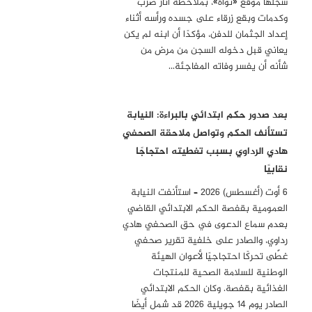
سجلها موقع «نواة»، بملاحظة آثار ضرب
وكدمات وبقع زرقاء على جسده ورأسه أثناء
إعداد الجثمان للدفن، مؤكدًا أن ابنه لم يكن
يعاني قبل دخوله السجن من مرض من
شأنه أن يفسر وفاته المفاجئة…
بعد صدور حكم ابتدائي بالبراءة: النيابة
تستأنف الحكم وتواصل ملاحقة الصحفي
هادي الرداوي بسبب تغطيته احتجاجًا
نقابيًا
6 أوت (أغسطس) 2026 – استأنفت النيابة
العمومية بقفصة الحكم الابتدائي القاضي
بعدم سماع الدعوى في حق الصحفي هادي
رداوي، والصادر على خلفية تقرير صحفي
غطّى تحركًا احتجاجيًا لأعوان الهيئة
الوطنية للسلامة الصحية للمنتجات
الغذائية بقفصة. وكان الحكم الابتدائي
الصادر يوم 14 جويلية 2026 قد شمل أيضًا