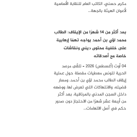
مكرم حسني، الكاتب العام للنقابة الأساسية
لأعوان الهيئة بالجهة…
بعد أكثر من 14 شهرًا من الإيقاف: الطالب
محمد لؤي بن أحمد يواجه تهمًا إرهابية
على خلفية محتوى ديني ونقاشات
خاصة مع أصدقائه
04 أوت (أغسطس) 2026 – تلقّى مرصد
الحرية لتونس معطيات مفصلة حول عملية
إيقاف الطالب محمد لؤي بن أحمد، ومسار
قضيته، والانتهاكات التي تعرض لها، ووضعه
داخل السجن المدني بالمرناقية، بعد أكثر
من أربعة عشر شهرًا من الاحتجاز دون صدور
حكم في أصل الاتهامات…