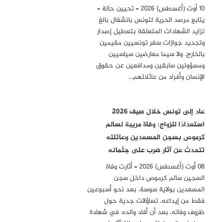
10 أوت (أغسطس) 2026 – تحيين حالة –
يتابع مرصد الحرية لتونس بانشغال بالغ
تزايد الشهادات المتعلقة بتعطيل إصدار
وتجديد جوازات سفر تونسيين مقيمين
بالخارج، ولا سيما معارضين سياسيين
ومسؤولين سابقين ومدافعين عن حقوق
الإنسان وأفراد من عائلاتهم…
عاد إلى تونس خلال صيف 2026
استعدادًا للزواج: وفاة مريبة لسالم
كرموص بسجن المسعدين وعائلته
تتحدث عن آثار ضرب على جثمانه
08 أوت (أغسطس) 2026 – أثارت وفاة
السجين سالم كرموص داخل سجن
المسعدين بولاية سوسة، بعد نحو أسبوعين
فقط من إيداعه، تساؤلات جدية حول
ظروف وفاته، بعد أن أفاد والده، في شهادة