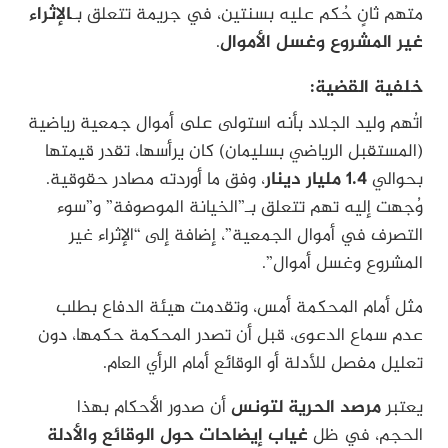
متهم ثانٍ حُكم عليه بسنتين، في جريمة تتعلق بـ
الإثراء
غير المشروع وغسل الأموال
.
خلفية القضية:
اتُهم وليد الجلاد بأنه استولى على أموال جمعية رياضية
(المستقبل الرياضي بسليمان) كان يرأسها، تقدر قيمتها
بحوالي
1.4 مليار دينار
، وفق ما أوردته مصادر حقوقية.
وُجهت إليه تهم تتعلق بـ”الخيانة الموصوفة” و”سوء
التصرف في أموال الجمعية”، إضافة إلى “الإثراء غير
المشروع وغسل أموال”.
مثل أمام المحكمة أمس، وتقدمت هيئة الدفاع بطلب
عدم سماع الدعوى، قبل أن تصدر المحكمة حكمها، دون
تعليل مفصل للأدلة أو الوقائع أمام الرأي العام.
يعتبر
مرصد الحرية لتونس
أن صدور الأحكام بهذا
الحجم، في ظل
غياب إيضاحات حول الوقائع والأدلة