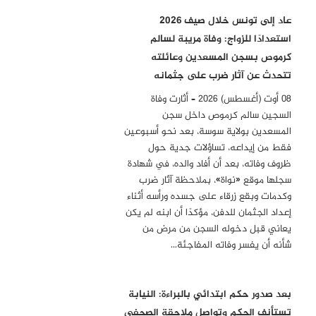
عاد إلى تونس خلال صيف 2026
استعدادًا للزواج: وفاة مريبة لسالم
كرموص بسجن المسعدين وعائلته
تتحدث عن آثار ضرب على جثمانه
08 أوت (أغسطس) 2026 – أثارت وفاة
السجين سالم كرموص داخل سجن
المسعدين بولاية سوسة، بعد نحو أسبوعين
فقط من إيداعه، تساؤلات جدية حول
ظروف وفاته، بعد أن أفاد والده، في شهادة
سجلها موقع «نواة»، بملاحظة آثار ضرب
وكدمات وبقع زرقاء على جسده ورأسه أثناء
إعداد الجثمان للدفن، مؤكدًا أن ابنه لم يكن
يعاني قبل دخوله السجن من مرض من
شأنه أن يفسر وفاته المفاجئة…
بعد صدور حكم ابتدائي بالبراءة: النيابة
تستأنف الحكم وتواصل ملاحقة الصحفي