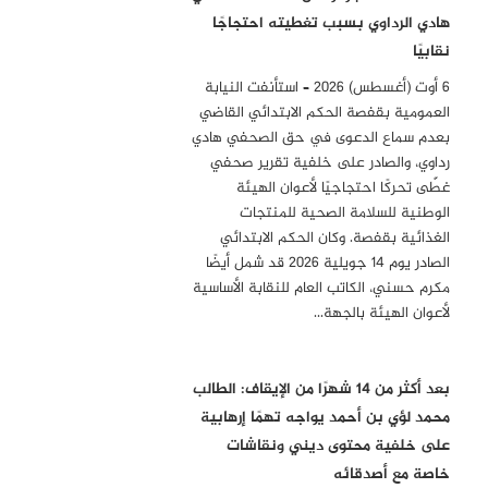
هادي الرداوي بسبب تغطيته احتجاجًا
نقابيًا
6 أوت (أغسطس) 2026 – استأنفت النيابة
العمومية بقفصة الحكم الابتدائي القاضي
بعدم سماع الدعوى في حق الصحفي هادي
رداوي، والصادر على خلفية تقرير صحفي
غطّى تحركًا احتجاجيًا لأعوان الهيئة
الوطنية للسلامة الصحية للمنتجات
الغذائية بقفصة. وكان الحكم الابتدائي
الصادر يوم 14 جويلية 2026 قد شمل أيضًا
مكرم حسني، الكاتب العام للنقابة الأساسية
لأعوان الهيئة بالجهة…
بعد أكثر من 14 شهرًا من الإيقاف: الطالب
محمد لؤي بن أحمد يواجه تهمًا إرهابية
على خلفية محتوى ديني ونقاشات
خاصة مع أصدقائه