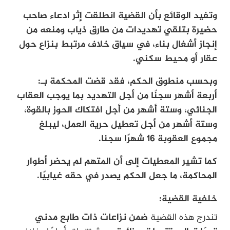
وتفيد الوقائع بأن القضية انطلقت إثر ادعاء صاحب
حضيرة بتلقي تهديدات من طارق ذياب ومنعه من
إنجاز أشغال بناء، في سياق خلاف مرتبط بنزاع حول
عقار أو محيط سكني.
وبحسب منطوق الحكم، فقد قضت المحكمة بـ:
أربعة أشهر سجنًا من أجل التهديد بما يوجب العقاب
الجنائي،
وستة أشهر من أجل افتكاك الحوز بالقوة،
وستة أشهر من أجل تعطيل حرية العمل،
ليبلغ
مجموع العقوبة 16 شهرًا سجنا.
كما تشير المعطيات إلى أن المتهم لم يحضر أطوار
المحاكمة، ما جعل الحكم يصدر في حقه غيابيًا.
خلفية القضية:
تندرج هذه القضية
ضمن نزاعات ذات طابع مدني