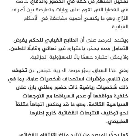
تمكين المتهم من حقه في الحضور والدفاع
، خاصة
في القضايا التي تقوم على روايات متعارضة بين أطراف
النزاع، وهو ما يكتسي أهمية مضاعفة في الأحكام
الغيابية.
ويشدد المرصد على أن
الطابع الغيابي للحكم يفرض
التعامل معه بحذر، باعتباره غير نهائي وقابلًا للطعن
،
ولا يمكن اعتباره حسمًا باتًا للمسؤولية الجزائية.
وفي هذا السياق، يعبّر مرصد الحرية لتونس عن
تخوفه
من تنامي مؤشرات استهداف شخصيات عامة، بما في
ذلك شخصيات رياضية ذات حضور وطني بارز، على
خلفية مواقفها أو عدم انسياقها مع التوجهات
السياسية القائمة
،
وهو ما قد يعكس اتجاهاً مقلقاً
نحو توظيف التتبعات القضائية خارج إطارها
الطبيعي.
كما يحذّر المرصد من
تزايد مناخ الانتقام القضائي