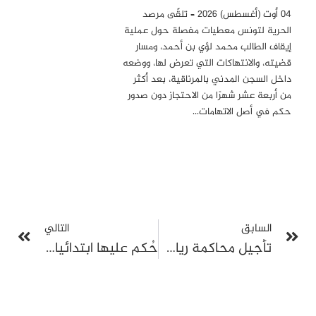
04 أوت (أغسطس) 2026 – تلقّى مرصد
الحرية لتونس معطيات مفصلة حول عملية
إيقاف الطالب محمد لؤي بن أحمد، ومسار
قضيته، والانتهاكات التي تعرض لها، ووضعه
داخل السجن المدني بالمرناقية، بعد أكثر
من أربعة عشر شهرًا من الاحتجاز دون صدور
حكم في أصل الاتهامات…
السابق
التالي
تأجيل محاكمة رياض بن فضل في قضية الأملاك المصادرة مع حجز مطلب الإفراج
حُكم عليها ابتدائيا بسنتين سجنا: حجز ملف سنية الدهماني للتصريح بالحكم يوم 10 أفريل