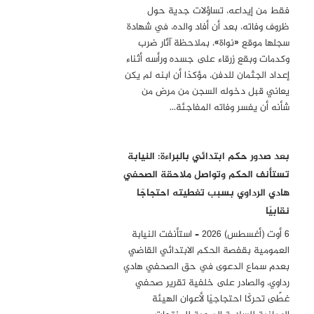
فقط من إيداعه، تساؤلات جدية حول
ظروف وفاته، بعد أن أفاد والده، في شهادة
سجلها موقع «نواة»، بملاحظة آثار ضرب
وكدمات وبقع زرقاء على جسده ورأسه أثناء
إعداد الجثمان للدفن، مؤكدًا أن ابنه لم يكن
يعاني قبل دخوله السجن من مرض من
شأنه أن يفسر وفاته المفاجئة…
بعد صدور حكم ابتدائي بالبراءة: النيابة
تستأنف الحكم وتواصل ملاحقة الصحفي
هادي الرداوي بسبب تغطيته احتجاجًا
نقابيًا
6 أوت (أغسطس) 2026 – استأنفت النيابة
العمومية بقفصة الحكم الابتدائي القاضي
بعدم سماع الدعوى في حق الصحفي هادي
رداوي، والصادر على خلفية تقرير صحفي
غطّى تحركًا احتجاجيًا لأعوان الهيئة