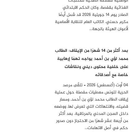
الوطنية للسلامة الصحية للمنتجات
الغذائية بقفصة. وكان الحكم الابتدائي
الصادر يوم 14 جويلية 2026 قد شمل أيضًا
مكرم حسني، الكاتب العام للنقابة الأساسية
لأعوان الهيئة بالجهة…
بعد أكثر من 14 شهرًا من الإيقاف: الطالب
محمد لؤي بن أحمد يواجه تهمًا إرهابية
على خلفية محتوى ديني ونقاشات
خاصة مع أصدقائه
04 أوت (أغسطس) 2026 – تلقّى مرصد
الحرية لتونس معطيات مفصلة حول عملية
إيقاف الطالب محمد لؤي بن أحمد، ومسار
قضيته، والانتهاكات التي تعرض لها، ووضعه
داخل السجن المدني بالمرناقية، بعد أكثر
من أربعة عشر شهرًا من الاحتجاز دون صدور
حكم في أصل الاتهامات…