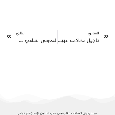
السابق
التالي
تأجيل محاكمة عبير موسي إلى 15 ماي بعد مقاطعتها للجلسة في قضية هيئة الانتخابات
المفوض السامي لحقوق الإنسان: الأحكام القاسية في قضية “التآمر” تمثل انتكاسة للعدالة وسيادة القانون
نرصد ونوثق انتهاكات نظام قيس سعيد لحقوق الإنسان في تونس .