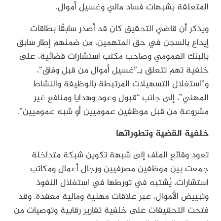
المتعلقة بشبهات فساد مالي وغسيل أموال.
ويذكر أن قاضي التحقيق كان قد أصدر سابقًا بطاقات
إيداع بالسجن في حق المتهمين، من ضمنهم إطار سابق
بالبنك العمومي وصاحب مكتب استشارات قضائية، على
خلفية تهم تتعلق بـ”غسيل أموال من قبل وفاق”،
و”استغلال التسهيلات المرتبطة بالوظيفة والنشاط
المهني”، إلى جانب “قبول وعود وهدايا ومنافع غير
مشروعة من قبل موظفين عموميين أو شبه عموميين”.
خلفية القضية وتطوراتها
تعود وقائع الملف إلى شبهة تكوين شبكة متداخلة
جمعت بين موظفين مصرفيين ورجال أعمال ومكاتب
استشارات، يُشتبه في تورطها في استغلال النفوذ
وتبييض الأموال، عبر علاقات مهنية ومالية معقدة. وقد
فتحت التحقيقات على خلفية تقارير رقابية وتوصيات من