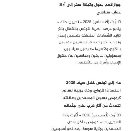
جوازاتهم يحوّل وثيقة سفر إلى أداة
عقاب سياسي
10 أوت (أغسطس) 2026 – تحيين حالة –
يتابع مرصد الحرية لتونس بانشغال بالغ
تزايد الشهادات المتعلقة بتعطيل إصدار
وتجديد جوازات سفر تونسيين مقيمين
بالخارج، ولا سيما معارضين سياسيين
ومسؤولين سابقين ومدافعين عن حقوق
الإنسان وأفراد من عائلاتهم…
عاد إلى تونس خلال صيف 2026
استعدادًا للزواج: وفاة مريبة لسالم
كرموص بسجن المسعدين وعائلته
تتحدث عن آثار ضرب على جثمانه
08 أوت (أغسطس) 2026 – أثارت وفاة
السجين سالم كرموص داخل سجن
المسعدين بولاية سوسة، بعد نحو أسبوعين