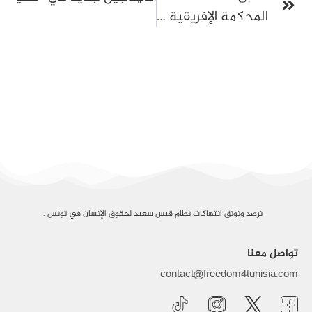
المحكمة الإفريقية ترفض طلب السلطات التونسية بشأن انسحابها من آلية الشكاوى الفردية
نرصد ونوثق انتهاكات نظام قيس سعيد لحقوق الإنسان في تونس .
تواصل معنا
contact@freedom4tunisia.com