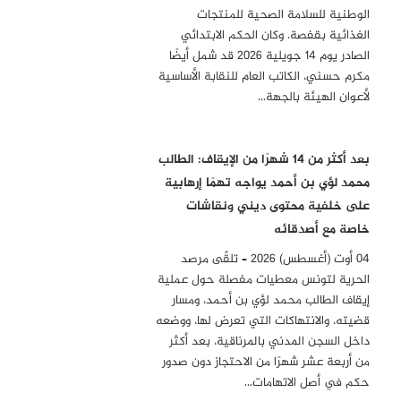
الوطنية للسلامة الصحية للمنتجات
الغذائية بقفصة. وكان الحكم الابتدائي
الصادر يوم 14 جويلية 2026 قد شمل أيضًا
مكرم حسني، الكاتب العام للنقابة الأساسية
لأعوان الهيئة بالجهة…
بعد أكثر من 14 شهرًا من الإيقاف: الطالب
محمد لؤي بن أحمد يواجه تهمًا إرهابية
على خلفية محتوى ديني ونقاشات
خاصة مع أصدقائه
04 أوت (أغسطس) 2026 – تلقّى مرصد
الحرية لتونس معطيات مفصلة حول عملية
إيقاف الطالب محمد لؤي بن أحمد، ومسار
قضيته، والانتهاكات التي تعرض لها، ووضعه
داخل السجن المدني بالمرناقية، بعد أكثر
من أربعة عشر شهرًا من الاحتجاز دون صدور
حكم في أصل الاتهامات…