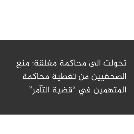
تحولت الى محاكمة مغلقة: منع
الصحفيين من تغطية محاكمة
المتهمين في “قضية التآمر”