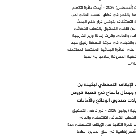
04 أوت (أغسطس) 2026 – أيدت دائرة الاتهام
ة بالنظر في قضايا الفساد المالي لدى
الاستئناف بتونس قرار ختم البحث
 عن قاضي التحقيق بالقطب القضائي
دي والمالي، وقررت إحالة وزير الخارجية
 والقيادي في حركة النهضة رفيق عبد
 على الدائرة الجنائية المختصة لمحاكمته
ضية المعروفة إعلاميًا بـ«الهبة
ة»…
 الإيقاف التحفظي لبثينة بن
 وجمال بالحاج في قضية قروض
لات صندوق الودائع والأمانات
31 جويلية (يوليو) 2026 – قرر قاضي التحقيق
بالقطب القضائي الاقتصادي والمالي
د للمرة الثانية في الإيقاف التحفظي مدة
أشهر إضافية في حق المديرة العامة