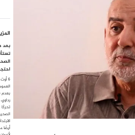
المزي
بعد صد
تستأن
الصحف
احتجاج
العموم
بعدم 
رداوي،
تحركًا 
الصحية
أيضًا 