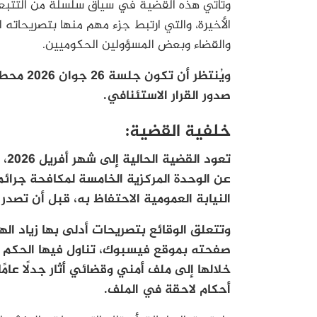
وتأتي هذه القضية في سياق سلسلة من التتبعات
الأخيرة، والتي ارتبط جزء مهم منها بتصريحاته ا
والقضاء وبعض المسؤولين الحكوميين.
ويُنتظر 
صدور القرار الاستئنافي.
خلفية القضية:
تعو
عن الوحدة المركزية الخامسة لمكافحة جرائم
النيابة العمومية الاحتفاظ به، قبل أن تصدر في 26 أفريل 2026 بطاقة إيداع بالسجن
وتتعلق الوقائع بتصريحات أدلى بها زياد ال
صفحته بموقع فيسبوك، تناول فيها الحكم 
خلالها إلى ملف أمني وقضائي أثار جدلًا عام
أحكام لاحقة في الملف.