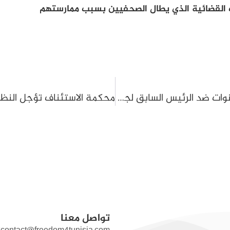
 القضائية الذي يطال الصحفيين بسبب ممارستهم
الإستئناف يقر الحكم الابتدائي بالسجن 10 سنوات ضد الرئيس السابق لجمعية أصدقاء كتبة المحاكم مع تعديل التكييف القانوني
تواصل معنا