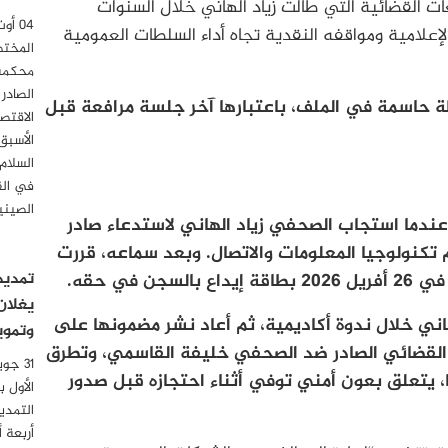
 القضائية التي طالت زياد الهاني خلال السنوات
لإعلامية ومواقفه النقدية تجاه أداء السلطات العمومية
المختص
محكمة 
الصادر
أن تكون جلسة 26 جوان 2026 محطة حاسمة في الملف، باعتبارها آخر جلسة مرافعة قبل
الاقتصا
الأسبق
السلام
في الق
الصيني
د القضية الحالية إلى شهر أفريل 2026، عندما استجاب الصحفي زياد الهاني لاستدعاء صادر
 تكنولوجيا المعلومات والاتصال. وبعد سماعه، قررت
تمديد
 في حقه.
يغلان
هاني خلال ندوة أكاديمية، ثم أعاد نشر مضمونها على
وتموي
القضائي الصادر ضد الصحفي خليفة القاسمي، وتطرق
ًا، يتعلق بعون أمني توفي أثناء احتجازه قبل صدور
الأول 
التمدي
أربعة 