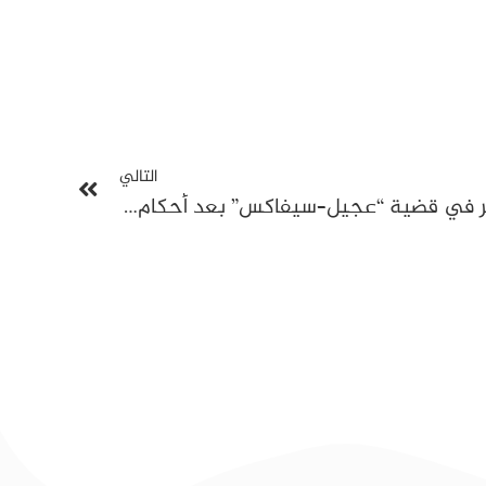
التالي
محكمة الاستئناف تؤجل النظر في قضية “عجيل–سيفاكس” بعد أحكام ابتدائية بسجن محمد فريخة 7 سنوات وعبد الكريم الهاروني عامين