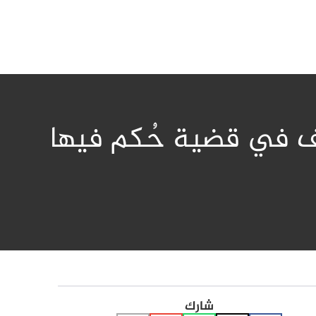
م الاستئناف في قضية حُكم فيها
شارك