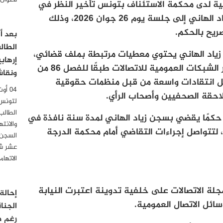
لأعوان
ت الدائرة الجناحية لدى محكمة الاستئناف بتونس تأخير النظر في
القضية المرفوعة ضد الصحفي والإعلامي زياد الهاني إلى جلسة يوم 26 جوان 2026، وذلك
ريح بالحكم.
الطال
 زياد الهاني يحتوي معطيات مرتبطة بملف قضائي،
إرهاب
حيث وُجهت إليه تهمة الإساءة إلى الغير عبر الشبكات العمومية للاتصالات طبقًا للفصل 86 من
ونقاش
محل انتقادات واسعة من قبل منظمات حقوقية
لاحقة الصحفيين وأصحاب الرأي.
لتونس
الطالب
ا حكمًا يقضي بسجن زياد الهاني لمدة سنة نافذة في
والانت
 لتتواصل إجراءات التقاضي أمام محكمة الدرجة
السجن 
عشر شه
الاتها
ملاحقة الحالية إلى الفصل 86 من مجلة الاتصالات على خلفية تدوينة اعتبرت النيابة
إحالة
سائل الاتصال العمومية.
الجنا
رغم ص