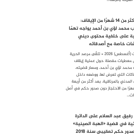
 الهيئة بالجهة…
بعد أكثر من 14 شهرًا من الإيقاف:
ب محمد لؤي بن أحمد يواجه تهمًا
ية على خلفية محتوى ديني
ات خاصة مع أصدقائه
04 أوت (أغسطس) 2026 – تلقّى مرصد الحرية
 معطيات مفصلة حول عملية إيقاف
 محمد لؤي بن أحمد، ومسار قضيته،
هاكات التي تعرض لها، ووضعه داخل
المدني بالمرناقية، بعد أكثر من أربعة
رًا من الاحتجاز دون صدور حكم في أصل
مات…
 رفيق عبد السلام على الدائرة
ئية في قضية «الهبة الصينية»
دور حكم تعقيبي سنة 2018