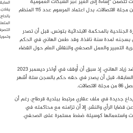
 تتضمن “إساءة إلى الغير عبر الشبكات العمومية
السابق
للاتصالات”، لتتم إحالته استنادًا إلى الفصل 86 من مجلة الاتصالات، بدل اعتماد المرسوم عدد 115 المنظم
يغلان،
بالحاج
المتعل
التصرف
ني أمام الدائرة الجناحية بالمحكمة الابتدائية بتونس، قبل أن تصدر
وتمويل
كمًا ابتدائيًا يقضي بسجنه لمدة سنة نافذة. وقد طعن الهاني في الحكم
حرية التعبير والعمل الصحفي والنقاش العام حول القضاء
وتُعد هذه القضية امتدادًا لمسار قضائي متكرر ضد زياد الهاني، إذ سبق أن أُوقف في أواخر ديسمبر 2023
ة السابقة، قبل أن يصدر في حقه حكم بالسجن ستة أشهر
حقه خلال جوان 2026 بطاقة إيداع جديدة في ملف عقاري مرتبط ببلدية قرطاج، رغم أن
قضايا الرأي والنشر، إلا أن تزامنه مع محاكمته في