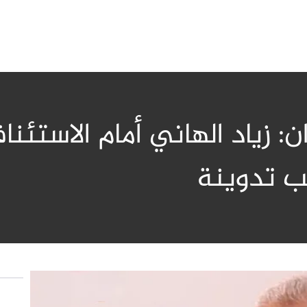
 نهائي إلى 26 جوان: زياد الهاني أما
ب تدوينة