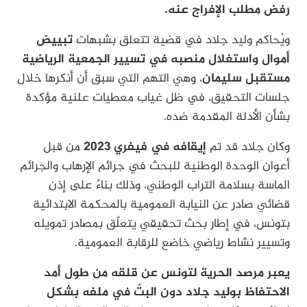
رفض مطلب الإفراج عنه.
ويُحاكم وليد جلاد في قضية تتعلق بشبهات
تبييض
أموال واستغلال منصبه في تسيير الجمعية الرياضية
مستقبل سليمان
، وهي التهم التي سبق أن أنكرها خلال
جلسات التحقيق، في ظل غياب معطيات علنية مؤكدة
بشأن الأدلة المقدمة ضده.
وكان جلاد قد تم
إيقافه في فيفري 2023
من قبل
أعوان الوحدة الوطنية للبحث في جرائم الإرهاب والجرائم
الماسة بسلامة التراب الوطني، وذلك بناءً على إذن
قضائي صادر عن النيابة العمومية بالمحكمة الابتدائية
بتونس، في إطار بحث تحقيقي يتعلّق بمصادر تمويله
وتسيير نشاط رياضي خاضع للرقابة العمومية.
يعبر مرصد الحرية لتونس عن قلقه من طول أمد
الاحتفاظ بوليد جلاد دون البتّ في ملفه بشكل