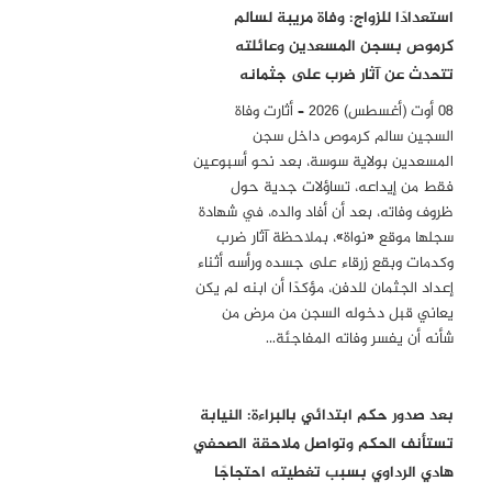
استعدادًا للزواج: وفاة مريبة لسالم
كرموص بسجن المسعدين وعائلته
تتحدث عن آثار ضرب على جثمانه
08 أوت (أغسطس) 2026 – أثارت وفاة
السجين سالم كرموص داخل سجن
المسعدين بولاية سوسة، بعد نحو أسبوعين
فقط من إيداعه، تساؤلات جدية حول
ظروف وفاته، بعد أن أفاد والده، في شهادة
سجلها موقع «نواة»، بملاحظة آثار ضرب
وكدمات وبقع زرقاء على جسده ورأسه أثناء
إعداد الجثمان للدفن، مؤكدًا أن ابنه لم يكن
يعاني قبل دخوله السجن من مرض من
شأنه أن يفسر وفاته المفاجئة…
بعد صدور حكم ابتدائي بالبراءة: النيابة
تستأنف الحكم وتواصل ملاحقة الصحفي
هادي الرداوي بسبب تغطيته احتجاجًا