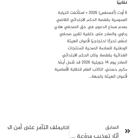
نقابيًا
6 أوت (أغسطس) 2026 – استأنفت النيابة
العمومية بقفصة الحكم الابتدائي القاضي
بعدم سماع الدعوى في حق الصحفي هادي
رداوي، والصادر على خلفية تقرير صحفي
غطّى تحركًا احتجاجيًا لأعوان الهيئة
الوطنية للسلامة الصحية للمنتجات
الغذائية بقفصة. وكان الحكم الابتدائي
الصادر يوم 14 جويلية 2026 قد شمل أيضًا
مكرم حسني، الكاتب العام للنقابة الأساسية
لأعوان الهيئة بالجهة…
ملف التآمر على أمن الدولة 2: قضية مبنية على شهادة واحدة محجوبة ومتضاربة بين شخصيات لا رابط 
السابق
التالي
آثار تعذيب مروّعة على جسد تلميذ بسجن بنزرت: انتهاك خطير يُعيد شبح التعذيب في السجون التونسية