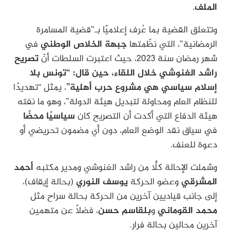
الملف
.
وتتعلق القضية بما عُرف إعلاميًا بـ”قضية المسامرة
الرمضانية”، التي نظّمتها
جبهة الخلاص الوطني
في
شهر رمضان سنة 2023، حيث اعتبرت السلطات أنّ
تصريح
راشد الغنوشي خلال اللقاء، حين قال: “تونس بلا
إسلام سياسي هي مشروع حرب أهلية”
، يمثل “تهديدًا
للنظام العام ومحاولة لتبديل هيئة الدولة”، وهو ما نفته
هيئة الدفاع التي أكدت أن التصريح كان
سياسيًا محضًا
في سياق نقد الوضع العام، دون أي مضمون تحريضي أو
دعوة للعنف.
وشملت الإحالة كلًّا من راشد الغنوشي ومدير مكتبه
أحمد
المشرقي
وعضو الحركة
يوسف النوري
(بحالة إيقاف)،
إلى جانب قياديين آخرين من الحركة بحالة سراح مثل
محمد القوماني
و
بلقاسم حسن
، فضلاً عن متهمين
آخرين محالين بحالة فرار.