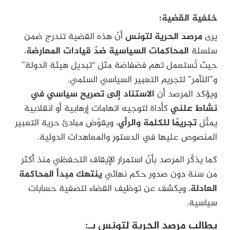
خلفية القضية:
يرى
مرصد الحرية لتونس
أنّ هذه القضية تندرج ضمن
سلسلة
المحاكمات السياسية ضدّ قيادات المعارضة
،
حيث تُستعمل تهم فضفاضة مثل “تبديل هيئة الدولة”
و”التآمر” لتجريم التعبير السياسي السلمي.
ويؤكد المرصد أن
الاستناد إلى تصريح سياسي في
نشاط علني
كأداة لتوجيه اتهامات إرهابية أو انقلابية
يمثّل
تجريمًا للكلمة والرأي
، ويقوّض مبادئ حرية التعبير
المنصوص عليها في الدستور والمعاهدات الدولية.
كما يذكّر المرصد بأنّ استمرار الإيقاف التحفظي منذ أكثر
من سنة دون صدور حكم نهائي
ينتهك مبدأ المحاكمة
العادلة
، ويكشف عن توظيف القضاء لتصفية حسابات
سياسية.
يطالب مرصد الحرية لتونس بـ: