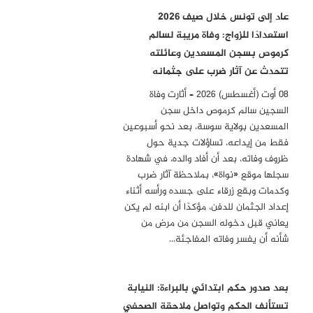
عاد إلى تونس خلال صيف 2026
استعدادًا للزواج: وفاة مريبة لسالم
كرموص بسجن المسعدين وعائلته
تتحدث عن آثار ضرب على جثمانه
08 أوت (أغسطس) 2026 – أثارت وفاة
السجين سالم كرموص داخل سجن
المسعدين بولاية سوسة، بعد نحو أسبوعين
فقط من إيداعه، تساؤلات جدية حول
ظروف وفاته، بعد أن أفاد والده، في شهادة
سجلها موقع «نواة»، بملاحظة آثار ضرب
وكدمات وبقع زرقاء على جسده ورأسه أثناء
إعداد الجثمان للدفن، مؤكدًا أن ابنه لم يكن
يعاني قبل دخوله السجن من مرض من
شأنه أن يفسر وفاته المفاجئة…
بعد صدور حكم ابتدائي بالبراءة: النيابة
تستأنف الحكم وتواصل ملاحقة الصحفي