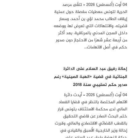
04 أوت (أغسطس) 2026 – تلقّى مرصد
الحرية لتونس معطيات مفصلة حول عملية
إيقاف الطالب محمد لؤي بن أحمد، ومسار
قضيته، والانتهاكات التي تعرض لها، ووضعه
داخل السجن المدني بالمرناقية، بعد أكثر
من أربعة عشر شهرًا من الاحتجاز دون صدور
حكم في أصل الاتهامات…
إحالة رفيق عبد السلام على الدائرة
الجنائية في قضية «الهبة الصينية» رغم
صدور حكم تعقيبي سنة 2018
04 أوت (أغسطس) 2026 – أيدت دائرة
الاتهام المختصة بالنظر في قضايا الفساد
المالي لدى محكمة الاستئناف بتونس قرار
ختم البحث الصادر عن قاضي التحقيق
بالقطب القضائي الاقتصادي والمالي، وقررت
إحالة وزير الخارجية الأسبق والقيادي في
حركة النهضة رفيق عبد السلام على