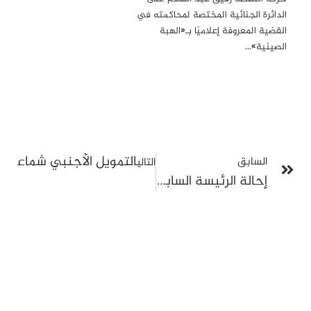
الدائرة الجنائية المختصة لمحاكمته في
القضية المعروفة إعلاميًا بـ«الهبة
الصينية»…
التمويل الأجنبي شماعة ا
السابق
التالي
إحالة الرئيسة السابقة لبلدية حلق الوادي أمال الدين الإمام على الدائرة المختصة في الجرائم المالية