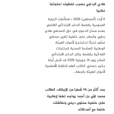
هادي الرداوي بسبب تغطيته احتجاجًا
نقابيًا
6 أوت (أغسطس) 2026 – استأنفت النيابة
العمومية بقفصة الحكم الابتدائي القاضي
بعدم سماع الدعوى في حق الصحفي هادي
رداوي، والصادر على خلفية تقرير صحفي
غطّى تحركًا احتجاجيًا لأعوان الهيئة
الوطنية للسلامة الصحية للمنتجات
الغذائية بقفصة. وكان الحكم الابتدائي
الصادر يوم 14 جويلية 2026 قد شمل أيضًا
مكرم حسني، الكاتب العام للنقابة الأساسية
لأعوان الهيئة بالجهة…
بعد أكثر من 14 شهرًا من الإيقاف: الطالب
محمد لؤي بن أحمد يواجه تهمًا إرهابية
على خلفية محتوى ديني ونقاشات
خاصة مع أصدقائه