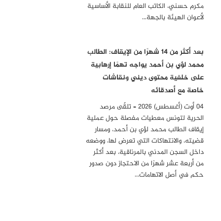
مكرم حسني، الكاتب العام للنقابة الأساسية
لأعوان الهيئة بالجهة…
بعد أكثر من 14 شهرًا من الإيقاف: الطالب
محمد لؤي بن أحمد يواجه تهمًا إرهابية
على خلفية محتوى ديني ونقاشات
خاصة مع أصدقائه
04 أوت (أغسطس) 2026 – تلقّى مرصد
الحرية لتونس معطيات مفصلة حول عملية
إيقاف الطالب محمد لؤي بن أحمد، ومسار
قضيته، والانتهاكات التي تعرض لها، ووضعه
داخل السجن المدني بالمرناقية، بعد أكثر
من أربعة عشر شهرًا من الاحتجاز دون صدور
حكم في أصل الاتهامات…