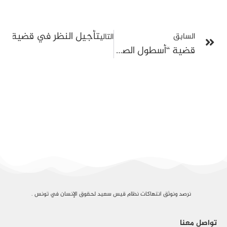
تأجيل النظر في قضية وفا
السابق
التالي
قضية “أسطول الصمود”: الإفراج عن الطبيب محمد أمين بالنور مع تواصل إيقاف عدد من النشطاء
نرصد ونوثق انتهاكات نظام قيس سعيد لحقوق الإنسان في تونس .
تواصل معنا