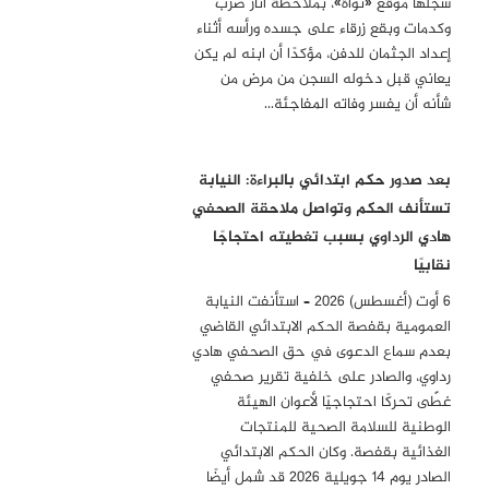
سجلها موقع «نواة»، بملاحظة آثار ضرب
وكدمات وبقع زرقاء على جسده ورأسه أثناء
إعداد الجثمان للدفن، مؤكدًا أن ابنه لم يكن
يعاني قبل دخوله السجن من مرض من
شأنه أن يفسر وفاته المفاجئة…
بعد صدور حكم ابتدائي بالبراءة: النيابة
تستأنف الحكم وتواصل ملاحقة الصحفي
هادي الرداوي بسبب تغطيته احتجاجًا
نقابيًا
6 أوت (أغسطس) 2026 – استأنفت النيابة
العمومية بقفصة الحكم الابتدائي القاضي
بعدم سماع الدعوى في حق الصحفي هادي
رداوي، والصادر على خلفية تقرير صحفي
غطّى تحركًا احتجاجيًا لأعوان الهيئة
الوطنية للسلامة الصحية للمنتجات
الغذائية بقفصة. وكان الحكم الابتدائي
الصادر يوم 14 جويلية 2026 قد شمل أيضًا