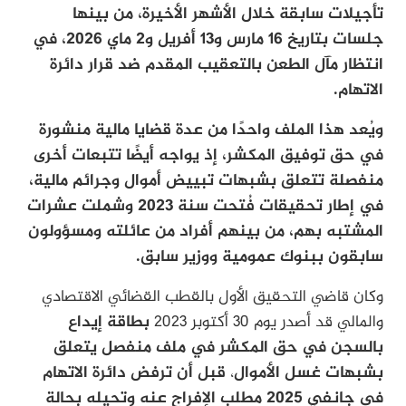
تأجيلات سابقة خلال الأشهر الأخيرة، من بينها
جلسات بتاريخ 16 مارس و13 أفريل و2 ماي 2026، في
انتظار مآل الطعن بالتعقيب المقدم ضد قرار دائرة
الاتهام.
ويُعد هذا الملف واحدًا من عدة قضايا مالية منشورة
في حق توفيق المكشر، إذ يواجه أيضًا تتبعات أخرى
منفصلة تتعلق بشبهات تبييض أموال وجرائم مالية،
في إطار تحقيقات فُتحت سنة 2023 وشملت عشرات
المشتبه بهم، من بينهم أفراد من عائلته ومسؤولون
سابقون ببنوك عمومية ووزير سابق.
وكان قاضي التحقيق الأول بالقطب القضائي الاقتصادي
والمالي قد أصدر يوم 30 أكتوبر 2023
بطاقة إيداع
بالسجن في حق المكشر في ملف منفصل يتعلق
بشبهات غسل الأموال
،
قبل أن ترفض دائرة الاتهام
في جانفي 2025 مطلب الإفراج عنه وتحيله بحالة