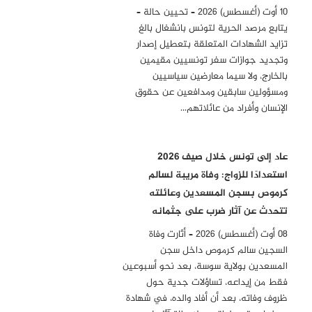
10 أوت (أغسطس) 2026 – تحيين حالة –
يتابع مرصد الحرية لتونس بانشغال بالغ
تزايد الشهادات المتعلقة بتعطيل إصدار
وتجديد جوازات سفر تونسيين مقيمين
بالخارج، ولا سيما معارضين سياسيين
ومسؤولين سابقين ومدافعين عن حقوق
الإنسان وأفراد من عائلاتهم…
عاد إلى تونس خلال صيف 2026
استعدادًا للزواج: وفاة مريبة لسالم
كرموص بسجن المسعدين وعائلته
تتحدث عن آثار ضرب على جثمانه
08 أوت (أغسطس) 2026 – أثارت وفاة
السجين سالم كرموص داخل سجن
المسعدين بولاية سوسة، بعد نحو أسبوعين
فقط من إيداعه، تساؤلات جدية حول
ظروف وفاته، بعد أن أفاد والده، في شهادة