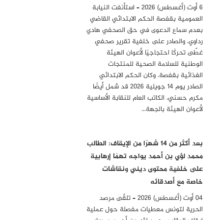
6 أوت (أغسطس) 2026 – استأنفت النيابة
العمومية بقفصة الحكم الابتدائي القاضي
بعدم سماع الدعوى في حق الصحفي هادي
رداوي، والصادر على خلفية تقرير صحفي
غطّى تحركًا احتجاجيًا لأعوان الهيئة
الوطنية للسلامة الصحية للمنتجات
الغذائية بقفصة. وكان الحكم الابتدائي
الصادر يوم 14 جويلية 2026 قد شمل أيضًا
مكرم حسني، الكاتب العام للنقابة الأساسية
لأعوان الهيئة بالجهة…
بعد أكثر من 14 شهرًا من الإيقاف: الطالب
محمد لؤي بن أحمد يواجه تهمًا إرهابية
على خلفية محتوى ديني ونقاشات
خاصة مع أصدقائه
04 أوت (أغسطس) 2026 – تلقّى مرصد
الحرية لتونس معطيات مفصلة حول عملية