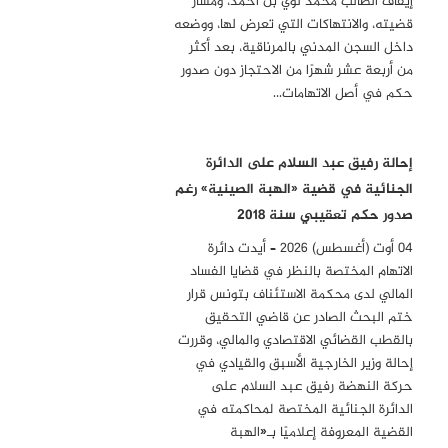
إيقاف الطالب محمد لؤي بن أحمد، ومسار
قضيته، والانتهاكات التي تعرض لها، ووضعه
داخل السجن المدني بالمرناقية، بعد أكثر
من أربعة عشر شهرًا من الاحتجاز دون صدور
حكم في أصل الاتهامات…
إحالة رفيق عبد السلام على الدائرة
الجنائية في قضية «الهبة الصينية» رغم
صدور حكم تعقيبي سنة 2018
04 أوت (أغسطس) 2026 – أيدت دائرة
الاتهام المختصة بالنظر في قضايا الفساد
المالي لدى محكمة الاستئناف بتونس قرار
ختم البحث الصادر عن قاضي التحقيق
بالقطب القضائي الاقتصادي والمالي، وقررت
إحالة وزير الخارجية الأسبق والقيادي في
حركة النهضة رفيق عبد السلام على
الدائرة الجنائية المختصة لمحاكمته في
القضية المعروفة إعلاميًا بـ«الهبة