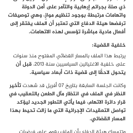
ذي صلة بجرائم إرهابية والتآمر على أمن الدولة
واتهامات مرتبطة بوجود تنظيم موازٍ، وهي توصيفات
ترفضها هيئة الدفاع التي تعتبر أن الملف يفتقر إلى
أفعال مادية مباشرة تؤسس لهذه الاتهامات.
خلفية القضية:
يرتبط هذا الملف بالمسار القضائي المفتوح منذ سنوات
على خلفية الاغتيالين السياسيين سنة 2013،
قبل أن
يتحول لاحقًا إلى قضية ذات أبعاد سياسية.
وكانت الجلسة السابقة بتاريخ 07 أفريل قد شهدت
تأخير
النظر في الملف في انتظار مآل الطعن بالتعقيب في
قرار دائرة الاتهام، فيما يأتي التطور الجديد ليؤكد
تواصل التعقيدات الإجرائية التي ما زالت تحيط بهذا
المسار القضائي.
وتتمسك هيئة الدفاع بأن الملف يقوم على فرضيات