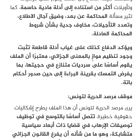
وتأويلات
أكثر من استناده إلى أدلة مادية حاسمة
، كما
تثير مسألة
المحاكمة عن بعد، وضيق آجال الاطلاع،
وتعدد التأجيلات، مخاوف جدية بشأن شروط
المحاكمة العادلة.
ويؤكد الدفاع كذلك على غياب أدلة قاطعة تثبت
وجود تنظيم موازٍ بالمعنى الجزائي، معتبرًا أن الملف
يقوم أساسًا على سرديات متنازع في حجيتها، بما
يفرض التمسك بقرينة البراءة إلى حين صدور أحكام
باتة.
موقف مرصد الحرية لتونس:
يرى مرصد الحرية لتونس أن هذا الملف يطرح إشكاليات
حقوقية خطيرة،
تتصل أساسًا بالتوسع في توظيف
توصيفات الإرهاب في قضايا ذات أبعاد سياسية
متشابكة، وهو ما من شأنه أن يفرغ القانون الجزائي