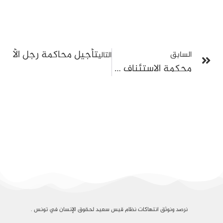
تأجيل محاكمة رجل الأعم
السابق
التالي
محكمة الاستئناف تؤجّل النظر في قضية مراد الزغيدي وبرهان بسيس
نرصد ونوثق انتهاكات نظام قيس سعيد لحقوق الإنسان في تونس .