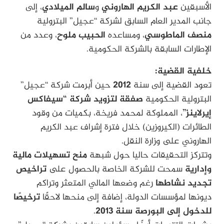
الأسبقين
عبد الكريم الهاروني
و
سالم الميلادي
، إلى
جانب المدير العام السابق لشركة “عجيل” البترولية
منصف الماطوسي
، ومساعده
الحبيب ملوح
، وعدد من
الإطارات السابقة بالشركة الحكومية.
خلفية القضية:
تعود القضية إلى سنة
2012
حين أبرمت شركة “عجيل”
البترولية الحكومية
صفقة لتزويد شركة “سيفاكس
إيرلاينز”
، المملوكة لمحمد فريخة، بكميات من وقود
الطائرات (الكيروزين) خلال فترة إشراف عبد الكريم
الهاروني على وزارة النقل.
وتتركز التحقيقات حاليا حول شبهة
منح
تسهيلات مالية
وإدارية
سمحت للشركة الخاصة بالحصول على
تراخيص
تجديد نشاطها
رغم وضعها المالي المتعثر وتراكم
ديونها لمؤسسات الدولة، إضافة إلى منحها لاحقًا
ترخيصًا
للدخول إلى البورصة سنة 2013
.