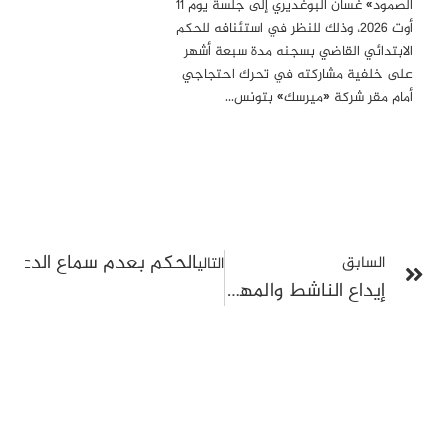
الصمود» غسان البوغديري إلى جلسة يوم 11
أوت 2026، وذلك للنظر في استئنافه للحكم
الابتدائي القاضي بسجنه مدة سبعة أشهر
على خلفية مشاركته في تحرك احتجاجي
أمام مقر شركة «ميرسك» بتونس…
الحكم بعدم سماع الدعوى 
السابق
التالي
إيداع الناشط والمهندس خالد حڨيڨة السجن إثر مشاركته في احتجاج داعم لغزة