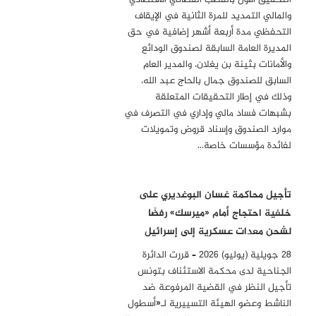
والمالي التمديد للمرة الثانية في الإيقاف
التحفظي مدة أربعة أشهر إضافية في حق
المديرة العامة السابقة لصندوق الودائع
والأمانات بثينة بن يغلان، والمدير العام
السابق للصندوق جمال بالحاج عبد الله،
وذلك في إطار التحقيقات المتعلقة
بشبهات فساد مالي وإداري في التصرف في
موارد الصندوق وإسناد قروض وتمويلات
لفائدة مؤسسات خاصة…
تأجيل محاكمة غسان البوغديري على
خلفية احتجاج أمام «ميرسك» رفضًا
لشحن معدات عسكرية إلى إسرائيل
28 جويلية (يوليو) 2026 – قررت الدائرة
الجناحية لدى محكمة الاستئناف بتونس
تأجيل النظر في القضية المرفوعة ضد
الناشط وعضو الهيئة التسييرية لـ«أسطول