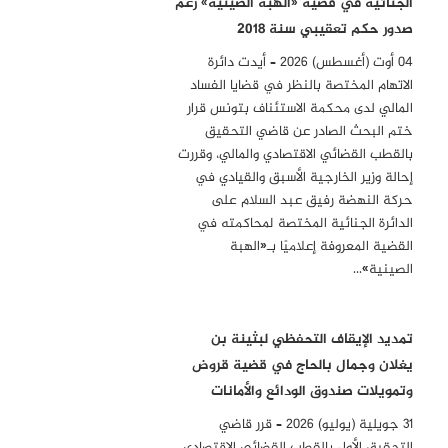
الجنائية في قضية «الهبة الصينية» رغم
صدور حكم تعقيبي سنة 2018
04 أوت (أغسطس) 2026 – أيدت دائرة
الاتهام المختصة بالنظر في قضايا الفساد
المالي لدى محكمة الاستئناف بتونس قرار
ختم البحث الصادر عن قاضي التحقيق
بالقطب القضائي الاقتصادي والمالي، وقررت
إحالة وزير الخارجية الأسبق والقيادي في
حركة النهضة رفيق عبد السلام على
الدائرة الجنائية المختصة لمحاكمته في
القضية المعروفة إعلاميًا بـ«الهبة
الصينية»…
تمديد الإيقاف التحفظي لبثينة بن
يغلان وجمال بالحاج في قضية قروض
وتمويلات صندوق الودائع والأمانات
31 جويلية (يوليو) 2026 – قرر قاضي
التحقيق الأول بالقطب القضائي الاقتصادي