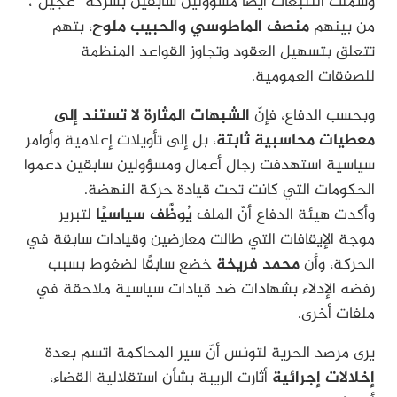
وشملت التتبعات أيضًا مسؤولين سابقين بشركة “عجيل”،
من بينهم
منصف الماطوسي والحبيب ملوح
، بتهم
تتعلق بتسهيل العقود وتجاوز القواعد المنظمة
للصفقات العمومية.
وبحسب الدفاع، فإنّ
الشبهات المثارة لا تستند إلى
معطيات محاسبية ثابتة
، بل إلى تأويلات إعلامية وأوامر
سياسية استهدفت رجال أعمال ومسؤولين سابقين دعموا
الحكومات التي كانت تحت قيادة حركة النهضة.
وأكدت هيئة الدفاع أنّ الملف
يُوظَّف سياسيًا
لتبرير
موجة الإيقافات التي طالت معارضين وقيادات سابقة في
الحركة، وأن
محمد فريخة
خضع سابقًا لضغوط بسبب
رفضه الإدلاء بشهادات ضد قيادات سياسية ملاحقة في
ملفات أخرى.
يرى مرصد الحرية لتونس أنّ سير المحاكمة اتسم بعدة
إخلالات إجرائية
أثارت الريبة بشأن استقلالية القضاء،