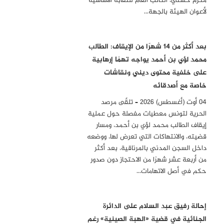
مكرم حسني، الكاتب العام للنقابة الأساسية
لأعوان الهيئة بالجهة…
بعد أكثر من 14 شهرًا من الإيقاف: الطالب
محمد لؤي بن أحمد يواجه تهمًا إرهابية
على خلفية محتوى ديني ونقاشات
خاصة مع أصدقائه
04 أوت (أغسطس) 2026 – تلقّى مرصد
الحرية لتونس معطيات مفصلة حول عملية
إيقاف الطالب محمد لؤي بن أحمد، ومسار
قضيته، والانتهاكات التي تعرض لها، ووضعه
داخل السجن المدني بالمرناقية، بعد أكثر
من أربعة عشر شهرًا من الاحتجاز دون صدور
حكم في أصل الاتهامات…
إحالة رفيق عبد السلام على الدائرة
الجنائية في قضية «الهبة الصينية» رغم