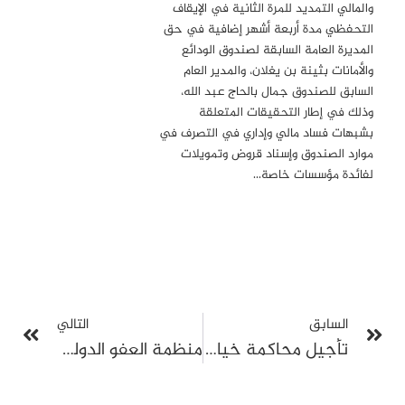
والمالي التمديد للمرة الثانية في الإيقاف
التحفظي مدة أربعة أشهر إضافية في حق
المديرة العامة السابقة لصندوق الودائع
والأمانات بثينة بن يغلان، والمدير العام
السابق للصندوق جمال بالحاج عبد الله،
وذلك في إطار التحقيقات المتعلقة
بشبهات فساد مالي وإداري في التصرف في
موارد الصندوق وإسناد قروض وتمويلات
لفائدة مؤسسات خاصة…
السابق
التالي
تأجيل محاكمة خيام التركي في قضية مالية مع تواصل سجنه على ذمة ملف “التآمر على أمن الدولة 1”
منظمة العفو الدولية تطالب بإلغاء الأحكام الجائرة في قضية “التآمر على أمن الدولة 1” والإفراج عن جميع المتهمين