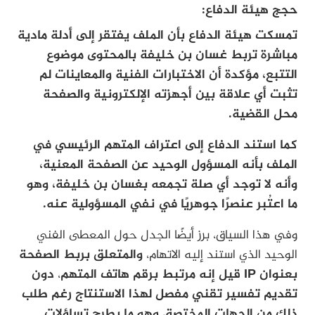
حجج هيئة الدفاع:
تمسكت هيئة الدفاع بأن الملف يفتقر إلى أدلة مادية
مباشرة تربط غسان بن خليفة بالمحتوى موضوع
التتبع، مؤكدة أن الاختبارات الفنية والمعاينات لم
تثبت أي علاقة بين أجهزته الإلكترونية والصفحة
محل القضية.
كما استند الدفاع إلى اعتراف المتهم الرئيسي في
الملف بأنه المسؤول الوحيد عن الصفحة المعنية،
وأنه لا توجد أي صلة تجمعه بغسان بن خليفة، وهو
ما اعتُبر عنصرًا جوهريًا في نفي المسؤولية عنه.
وفي هذا السياق، برز أيضًا الجدل حول المعطى الفني
الوحيد الذي استند إليه الاتهام،
والمتعلق بربط الصفحة
بعنوان IP قيل إنه مرتبط برقم هاتف المتهم
،
دون
تقديم تفسير تقني مفصل لهذا الاستنتاج رغم طلب
ذلك من الجهات المختصة
،
وهو ما يطرح تساؤلات