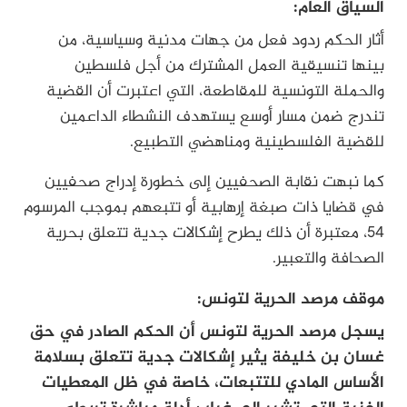
السياق العام:
أثار الحكم ردود فعل من جهات مدنية وسياسية، من
بينها تنسيقية العمل المشترك من أجل فلسطين
والحملة التونسية للمقاطعة، التي اعتبرت أن القضية
تندرج ضمن مسار أوسع يستهدف النشطاء الداعمين
للقضية الفلسطينية ومناهضي التطبيع.
كما نبهت نقابة الصحفيين إلى خطورة إدراج صحفيين
في قضايا ذات صبغة إرهابية أو تتبعهم بموجب المرسوم
54، معتبرة أن ذلك يطرح إشكالات جدية تتعلق بحرية
الصحافة والتعبير.
موقف مرصد الحرية لتونس:
يسجل مرصد الحرية لتونس أن الحكم الصادر في حق
غسان بن خليفة يثير إشكالات جدية تتعلق بسلامة
الأساس المادي للتتبعات، خاصة في ظل المعطيات