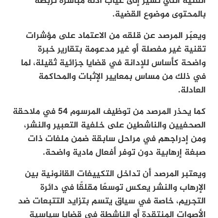
الفنية التي تشير إلى غياب أدلة مباشرة تربطه
بالمحتوى موضوع القضية.
ويعبّر المرصد عن قلقه من الاعتماد على مؤشرات
تقنية غير مفصلة أو غير مدعومة بتقارير خبرة
واضحة كأساس للإدانة في قضايا جزائية ثقيلة، لما
في ذلك من مساس بمعايير الإثبات والمحاكمة
العادلة.
كما يحذر المرصد من توظيف المرسوم 54 في ملاحقة
الصحفيين والناشطين على خلفية التعبير والنشر،
ومن إدراجهم في مراحل سابقة ضمن ملفات ذات
صبغة إرهابية دون توفر أفعال مادية واضحة.
ويعتبر المرصد أن تداخل التكييفات القانونية بين
الإرهاب والنشر يعكس توسعًا مقلقًا في دائرة
التجريم، خاصة في سياق يتسم بتزايد التتبعات ضد
الأصوات المنتقدة أو الناشطة في قضايا سياسية