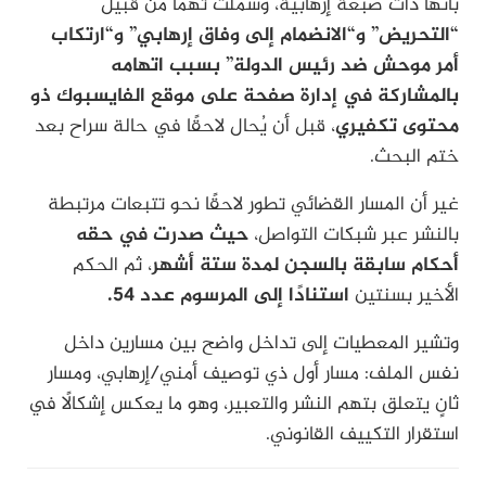
بأنها ذات صبغة إرهابية، وشملت تهمًا من قبيل
“التحريض” و“الانضمام إلى وفاق إرهابي” و“ارتكاب
أمر موحش ضد رئيس الدولة” بسبب اتهامه
بالمشاركة في إدارة صفحة على موقع الفايسبوك ذو
محتوى تكفيري
، قبل أن يُحال لاحقًا في حالة سراح بعد
ختم البحث.
غير أن المسار القضائي تطور لاحقًا نحو تتبعات مرتبطة
بالنشر عبر شبكات التواصل،
حيث صدرت في حقه
أحكام سابقة بالسجن لمدة ستة أشهر
، ثم الحكم
الأخير بسنتين
استنادًا إلى المرسوم عدد 54.
وتشير المعطيات إلى تداخل واضح بين مسارين داخل
نفس الملف: مسار أول ذي توصيف أمني/إرهابي، ومسار
ثانٍ يتعلق بتهم النشر والتعبير، وهو ما يعكس إشكالًا في
استقرار التكييف القانوني.