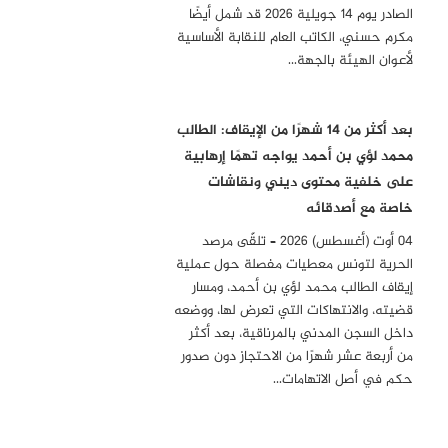
الصادر يوم 14 جويلية 2026 قد شمل أيضًا
مكرم حسني، الكاتب العام للنقابة الأساسية
لأعوان الهيئة بالجهة…
بعد أكثر من 14 شهرًا من الإيقاف: الطالب
محمد لؤي بن أحمد يواجه تهمًا إرهابية
على خلفية محتوى ديني ونقاشات
خاصة مع أصدقائه
04 أوت (أغسطس) 2026 – تلقّى مرصد
الحرية لتونس معطيات مفصلة حول عملية
إيقاف الطالب محمد لؤي بن أحمد، ومسار
قضيته، والانتهاكات التي تعرض لها، ووضعه
داخل السجن المدني بالمرناقية، بعد أكثر
من أربعة عشر شهرًا من الاحتجاز دون صدور
حكم في أصل الاتهامات…