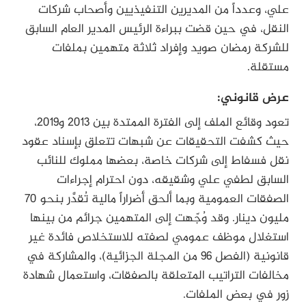
علي، وعدداً من المديرين التنفيذيين وأصحاب شركات
النقل، في حين قضت ببراءة الرئيس المدير العام السابق
للشركة رمضان صويد وإفراد ثلاثة متهمين بملفات
مستقلة.
عرض قانوني:
تعود وقائع الملف إلى الفترة الممتدة بين 2013 و2019،
حيث كشفت التحقيقات عن شبهات تتعلق بإسناد عقود
نقل فسفاط إلى شركات خاصة، بعضها مملوك للنائب
السابق لطفي علي وشقيقه، دون احترام إجراءات
الصفقات العمومية وبما ألحق أضراراً مالية تُقدَّر بنحو 70
مليون دينار. وقد وُجّهت إلى المتهمين جرائم من بينها
استغلال موظف عمومي لصفته للاستخلاص فائدة غير
قانونية (الفصل 96 من المجلة الجزائية)، والمشاركة في
مخالفات التراتيب المتعلقة بالصفقات، واستعمال شهادة
زور في بعض الملفات.