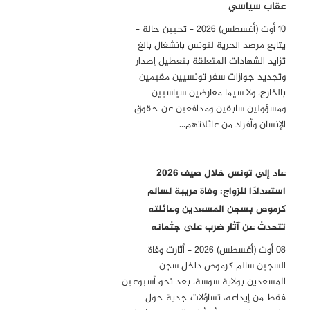
عقاب سياسي
10 أوت (أغسطس) 2026 – تحيين حالة –
يتابع مرصد الحرية لتونس بانشغال بالغ
تزايد الشهادات المتعلقة بتعطيل إصدار
وتجديد جوازات سفر تونسيين مقيمين
بالخارج، ولا سيما معارضين سياسيين
ومسؤولين سابقين ومدافعين عن حقوق
الإنسان وأفراد من عائلاتهم…
عاد إلى تونس خلال صيف 2026
استعدادًا للزواج: وفاة مريبة لسالم
كرموص بسجن المسعدين وعائلته
تتحدث عن آثار ضرب على جثمانه
08 أوت (أغسطس) 2026 – أثارت وفاة
السجين سالم كرموص داخل سجن
المسعدين بولاية سوسة، بعد نحو أسبوعين
فقط من إيداعه، تساؤلات جدية حول