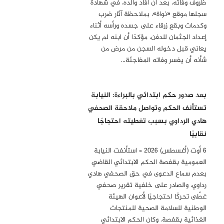
ظروف وفاته، بعد أن أفاد والده، في شهادة
سجلها موقع «نواة»، بملاحظة آثار ضرب
وكدمات وبقع زرقاء على جسده ورأسه أثناء
إعداد الجثمان للدفن، مؤكدًا أن ابنه لم يكن
يعاني قبل دخوله السجن من مرض من
شأنه أن يفسر وفاته المفاجئة…
بعد صدور حكم ابتدائي بالبراءة: النيابة
تستأنف الحكم وتواصل ملاحقة الصحفي
هادي الرداوي بسبب تغطيته احتجاجًا
نقابيًا
6 أوت (أغسطس) 2026 – استأنفت النيابة
العمومية بقفصة الحكم الابتدائي القاضي
بعدم سماع الدعوى في حق الصحفي هادي
رداوي، والصادر على خلفية تقرير صحفي
غطّى تحركًا احتجاجيًا لأعوان الهيئة
الوطنية للسلامة الصحية للمنتجات
الغذائية بقفصة. وكان الحكم الابتدائي