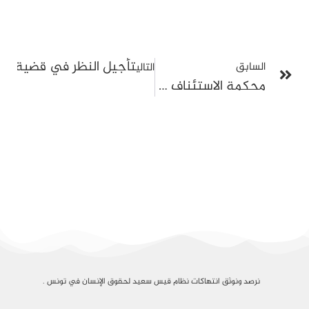
تأجيل النظر في قضية “التآمر على أمن الدولة 1
السابق
التالي
محكمة الاستئناف تؤجّل النظر في قضية محمد بوغلاب المتعلقة بتدوينة على الفايسبوك
نرصد ونوثق انتهاكات نظام قيس سعيد لحقوق الإنسان في تونس .