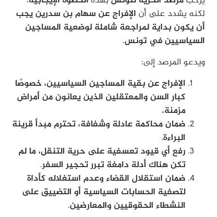
يرحب
مرصد الحرية لتونس
بهذه
الخطوة الإيجابية
،
لكنه يشدد على أن
الإفراج عن سهام بن سدرين يجب
أن يكون بداية لمراجعة شاملة لوضعية المساجين
السياسيين في تونس
.
ويدعو المرصد إلى:
الإفراج عن بقية المساجين السياسيين، خصوصًا
كبار السن والمعتقلين الذين يعانون من أمراض
مزمنة.
ضمان محاكمة عادلة وشفافة، تحترم مبدأ قرينة
البراءة
.
رفع أي قيود تعسفية على حرية التنقل، ما لم
تكن هناك أدلة دامغة تبرر تحجير السفر
.
ضمان استقلال القضاء وعدم استغلاله كأداة
لتصفية الحسابات السياسية أو التضييق على
النشطاء الحقوقيين والمعارضين
.