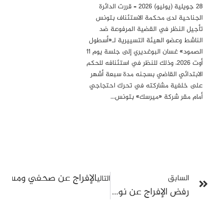
28 جويلية (يوليو) 2026 – قررت الدائرة
الجناحية لدى محكمة الاستئناف بتونس
تأجيل النظر في القضية المرفوعة ضد
الناشط وعضو الهيئة التسييرية لـ«أسطول
الصمود» غسان البوغديري إلى جلسة يوم 11
أوت 2026، وذلك للنظر في استئنافه للحكم
الابتدائي القاضي بسجنه مدة سبعة أشهر
على خلفية مشاركته في تحرك احتجاجي
أمام مقر شركة «ميرسك» بتونس…
الإفراج عن صحفي ومسؤولي
السابق
التالي
رفض الإفراج عن نور الدين البحيري واحالته على الدائرة الجنائية في قضية الجيلاني الدبوسي