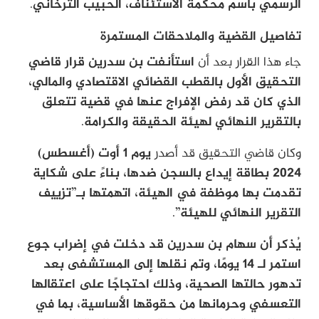
الرسمي باسم محكمة الاستئناف، الحبيب الترخاني
.
تفاصيل القضية والملاحقات المستمرة
جاء هذا القرار بعد أن
استأنفت بن سدرين قرار قاضي
التحقيق الأول بالقطب القضائي الاقتصادي والمالي،
الذي كان قد رفض الإفراج عنها في قضية تتعلق
بالتقرير النهائي لهيئة الحقيقة والكرامة
.
وكان قاضي التحقيق قد أصدر
يوم 1 أوت (أغسطس)
2024 بطاقة إيداع بالسجن ضدها، بناءً على شكاية
تقدمت بها موظفة في الهيئة، اتهمتها بـ”تزييف
التقرير النهائي للهيئة”
.
يُذكر أن سهام بن سدرين قد دخلت في إضراب جوع
استمر لـ 14 يومًا، وتم نقلها إلى المستشفى بعد
تدهور حالتها الصحية، وذلك احتجاجًا على اعتقالها
التعسفي وحرمانها من حقوقها الأساسية، بما في