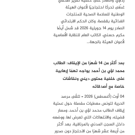
رداوي، والصادر على خلفية تقرير صحفي
غطّى تحركًا احتجاجيًا لأعوان الهيئة
الوطنية للسلامة الصحية للمنتجات
الغذائية بقفصة. وكان الحكم الابتدائي
الصادر يوم 14 جويلية 2026 قد شمل أيضًا
مكرم حسني، الكاتب العام للنقابة الأساسية
لأعوان الهيئة بالجهة…
بعد أكثر من 14 شهرًا من الإيقاف: الطالب
محمد لؤي بن أحمد يواجه تهمًا إرهابية
على خلفية محتوى ديني ونقاشات
خاصة مع أصدقائه
04 أوت (أغسطس) 2026 – تلقّى مرصد
الحرية لتونس معطيات مفصلة حول عملية
إيقاف الطالب محمد لؤي بن أحمد، ومسار
قضيته، والانتهاكات التي تعرض لها، ووضعه
داخل السجن المدني بالمرناقية، بعد أكثر
من أربعة عشر شهرًا من الاحتجاز دون صدور