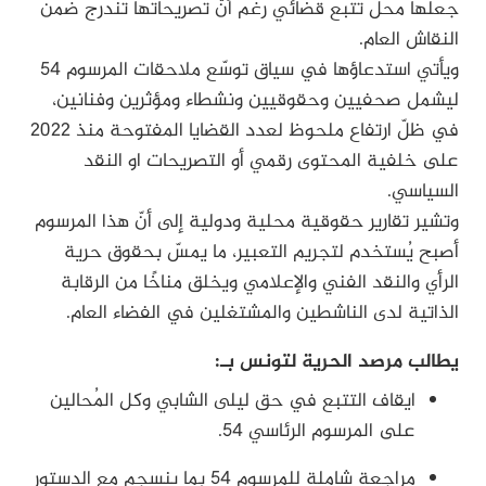
جعلها محل تتبع قضائي رغم أنّ تصريحاتها تندرج ضمن
النقاش العام.
ويأتي استدعاؤها في سياق توسّع ملاحقات المرسوم 54
ليشمل صحفيين وحقوقيين ونشطاء ومؤثرين وفنانين،
في ظلّ ارتفاع ملحوظ لعدد القضايا المفتوحة منذ 2022
على خلفية المحتوى رقمي أو التصريحات او النقد
السياسي.
وتشير تقارير حقوقية محلية ودولية إلى أنّ هذا المرسوم
أصبح يُستخدم لتجريم التعبير، ما يمسّ بحقوق حرية
الرأي والنقد الفني والإعلامي ويخلق مناخًا من الرقابة
الذاتية لدى الناشطين والمشتغلين في الفضاء العام.
يطالب مرصد الحرية لتونس بـ:
ايقاف التتبع في حق ليلى الشابي وكل المُحالين
على المرسوم الرئاسي 54.
مراجعة شاملة للمرسوم 54 بما ينسجم مع الدستور