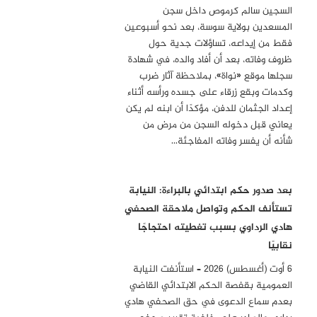
السجين سالم كرموص داخل سجن
المسعدين بولاية سوسة، بعد نحو أسبوعين
فقط من إيداعه، تساؤلات جدية حول
ظروف وفاته، بعد أن أفاد والده، في شهادة
سجلها موقع «نواة»، بملاحظة آثار ضرب
وكدمات وبقع زرقاء على جسده ورأسه أثناء
إعداد الجثمان للدفن، مؤكدًا أن ابنه لم يكن
يعاني قبل دخوله السجن من مرض من
شأنه أن يفسر وفاته المفاجئة…
بعد صدور حكم ابتدائي بالبراءة: النيابة
تستأنف الحكم وتواصل ملاحقة الصحفي
هادي الرداوي بسبب تغطيته احتجاجًا
نقابيًا
6 أوت (أغسطس) 2026 – استأنفت النيابة
العمومية بقفصة الحكم الابتدائي القاضي
بعدم سماع الدعوى في حق الصحفي هادي