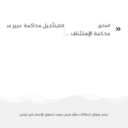
تأجيل محاكمة عبير موسي
السابق
التالي
محكمة الإستئناف تحيل سمير جيّاب على الدائرة الجنائية للفساد المالي وتُبقي عليه في حالة إيقاف
نرصد ونوثق انتهاكات نظام قيس سعيد لحقوق الإنسان في تونس .