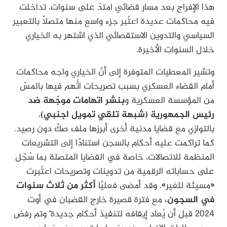
هذا الإفراج بعد مسار قضائي امتدّ على سنوات، تداخلت
فيه محاكمات عديدة اعتُبر جزء واسع منها متصلاً بالتعبير
السياسي والتدوين الاستقصائي الذي اشتهر به الخياري
خلال السنوات الأخيرة.
وتشير المعطيات المتوفرة إلى أنّ الخياري واجه محاكمات
أمام القضاء العسكري بسبب تصريحات اتُّهم فيها بالمسّ
من المؤسسة العسكرية و
بنشر اتهامات موجّهة ضد
رئيس الجمهورية (شبهة تلقي تمويل اجنبي)
،
بالتوازي مع قضايا مدنية أخرى أبرزها ملف صكّ دون رصيد.
كما تراكمت عليه أحكام بالسجن استنادًا إلى التشريعات
المنظمة للاتصالات، خاصة في القضايا المتصلة بما سُجّل
على حساباته الرقمية من تدوينات وتصريحات اعتُبرت
«مسيئة للغير». وقد أمضى فعليًا
أكثر من ثلاث سنوات
في السجون،
مع فترة قصيرة خارج القضبان في أوت
2024 قبل أن يُعاد إيقافه لتنفيذ أحكام جديدة٬ وتم رفض