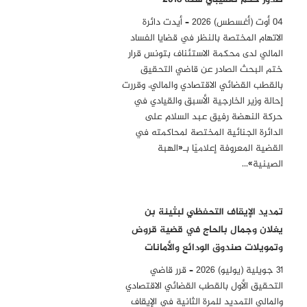
04 أوت (أغسطس) 2026 – أيدت دائرة
الاتهام المختصة بالنظر في قضايا الفساد
المالي لدى محكمة الاستئناف بتونس قرار
ختم البحث الصادر عن قاضي التحقيق
بالقطب القضائي الاقتصادي والمالي، وقررت
إحالة وزير الخارجية الأسبق والقيادي في
حركة النهضة رفيق عبد السلام على
الدائرة الجنائية المختصة لمحاكمته في
القضية المعروفة إعلاميًا بـ«الهبة
الصينية»…
تمديد الإيقاف التحفظي لبثينة بن
يغلان وجمال بالحاج في قضية قروض
وتمويلات صندوق الودائع والأمانات
31 جويلية (يوليو) 2026 – قرر قاضي
التحقيق الأول بالقطب القضائي الاقتصادي
والمالي التمديد للمرة الثانية في الإيقاف