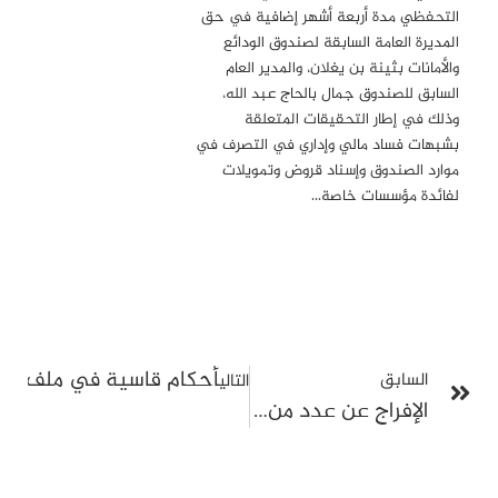
التحفظي مدة أربعة أشهر إضافية في حق
المديرة العامة السابقة لصندوق الودائع
والأمانات بثينة بن يغلان، والمدير العام
السابق للصندوق جمال بالحاج عبد الله،
وذلك في إطار التحقيقات المتعلقة
بشبهات فساد مالي وإداري في التصرف في
موارد الصندوق وإسناد قروض وتمويلات
لفائدة مؤسسات خاصة…
أحكام قاسية في ملف باجة: عقوبات بين سنتين و12 سنة سجناً بتهم
السابق
التالي
الإفراج عن عدد من قيادات حركة النهضة بعد تخلي النيابة العمومية عن التتبّعات لغياب الأدلة