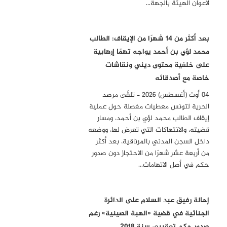
لأعوان الهيئة بالجهة…
بعد أكثر من 14 شهرًا من الإيقاف: الطالب
محمد لؤي بن أحمد يواجه تهمًا إرهابية
على خلفية محتوى ديني ونقاشات
خاصة مع أصدقائه
04 أوت (أغسطس) 2026 – تلقّى مرصد
الحرية لتونس معطيات مفصلة حول عملية
إيقاف الطالب محمد لؤي بن أحمد، ومسار
قضيته، والانتهاكات التي تعرض لها، ووضعه
داخل السجن المدني بالمرناقية، بعد أكثر
من أربعة عشر شهرًا من الاحتجاز دون صدور
حكم في أصل الاتهامات…
إحالة رفيق عبد السلام على الدائرة
الجنائية في قضية «الهبة الصينية» رغم
صدور حكم تعقيبي سنة 2018