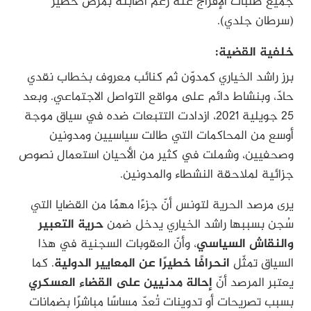
جميع طلبات الإفراج عنه رغم اصابته بمرض خطير
(سرطان جلدي).
خلفية القضية:
برز راشد الخياري كمدوّن ثم كنائب معروف بخطاب نقدي
حادّ، وبنشاط دائم على مواقع التواصل الاجتماعي. وبعد
25 جويلية 2021، ازدادت التتبعات ضده في سياق موجة
أوسع من المحاكمات التي طالت سياسيين ومدونين
وصحفيين، وشملت في كثير من الأحيان استعمال نصوص
جزائية لملاحقة النشطاء والمدونين.
يرى مرصد الحرية لتونس أنّ جزءًا مهمًا من القضايا التي
سُجن بسببها راشد الخياري يدخل ضمن
حرية التعبير
والنقاش السياسي
، وأنّ العقوبات السجنية في هذا
السياق تمثّل
انحرافًا خطيرًا عن المعايير الدولية
. كما
يعتبر المرصد أنّ
إحالة مدنيين على القضاء العسكري
بسبب تصريحات أو تدوينات تُعدّ مساسًا مباشرًا بضمانات