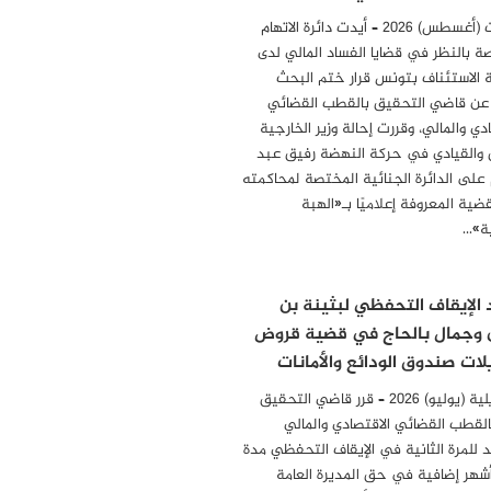
04 أوت (أغسطس) 2026 – أيدت دائرة الاتهام
ة بالنظر في قضايا الفساد المالي لدى
الاستئناف بتونس قرار ختم البحث
 عن قاضي التحقيق بالقطب القضائي
دي والمالي، وقررت إحالة وزير الخارجية
 والقيادي في حركة النهضة رفيق عبد
 على الدائرة الجنائية المختصة لمحاكمته
ضية المعروفة إعلاميًا بـ«الهبة
ة»…
 الإيقاف التحفظي لبثينة بن
 وجمال بالحاج في قضية قروض
لات صندوق الودائع والأمانات
31 جويلية (يوليو) 2026 – قرر قاضي التحقيق
بالقطب القضائي الاقتصادي والمالي
د للمرة الثانية في الإيقاف التحفظي مدة
أشهر إضافية في حق المديرة العامة