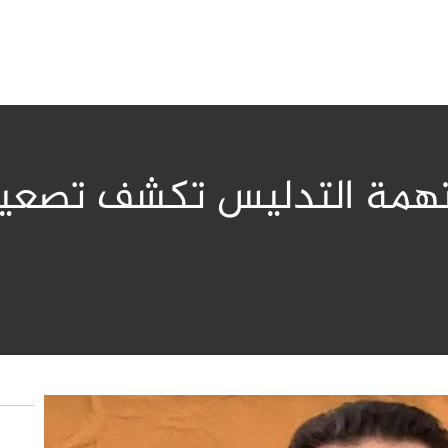
تهمة التدليس تكشف تصعيـد