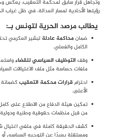
وتجاهل قرار سابق لمحكمة التعقيب، يعكس وج
رؤيتها الأحادية لمسار العدالة، في ظل غياب الح
يطالب مرصد الحرية لتونس بـ:
ضمان
محاكمة عادلة
لبشير العكرمي تحترم
الكامل والفعلي.
وقف
التوظيف السياسي للقضاء
واستعما
ملفات حساسة مثل ملف الاغتيالات السياس
احترام
قرارات محكمة التعقيب
كضمانة أ
الأعلى.
تمكين هيئة الدفاع من الاطلاع على كامل
من قبل منظمات حقوقية وطنية ودولية.
كشف الحقيقة كاملة في ملفي اغتيال شكر
ومستقلة بعيدًا عن التوجيه السياسي أو 