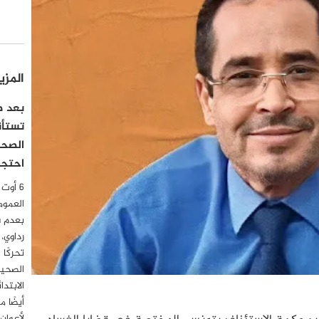
المزي
بعد صد
تستأن
الصحف
احتجاج
العموم
بعدم 
رداوي،
تحركًا 
الصحية
أيضًا 