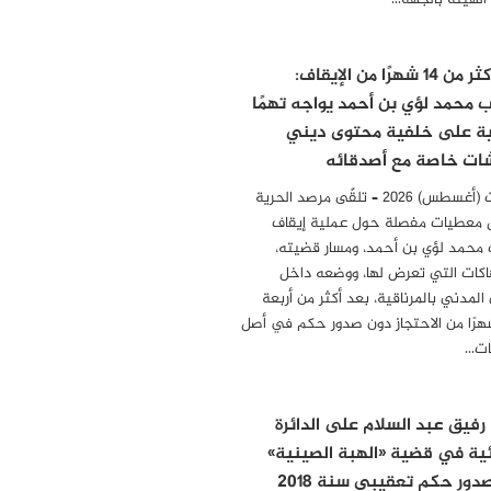
 الهيئة بالجهة…
بعد أكثر من 14 شهرًا من الإيقاف:
ب محمد لؤي بن أحمد يواجه تهمًا
ية على خلفية محتوى ديني
ات خاصة مع أصدقائه
04 أوت (أغسطس) 2026 – تلقّى مرصد الحرية
 معطيات مفصلة حول عملية إيقاف
 محمد لؤي بن أحمد، ومسار قضيته،
هاكات التي تعرض لها، ووضعه داخل
المدني بالمرناقية، بعد أكثر من أربعة
رًا من الاحتجاز دون صدور حكم في أصل
مات…
 رفيق عبد السلام على الدائرة
ئية في قضية «الهبة الصينية»
دور حكم تعقيبي سنة 2018