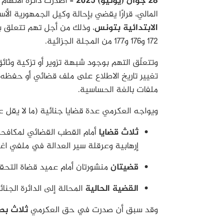
28 جوان (يونيو) 2025 –
أصدرت دائرة الاتها
المالي، قرارًا يقضي بإحالة وكيل الجمهورية الأ
الابتدائية بتونس
، وذلك من أجل تهم تتعلق ب
172 و176 و177 من المجلة الجزائية.
وتتعلّق التهم بوجود شبهة تزوير أو تزكية وثائ
تغيير تاريخ الاطلاع على ملف قضائي أو حفظه
ملفات بالغة الحساسية.
ويواجه العكرمي عدة قضايا جنائية (ما لا يقل 
ثلاث قضايا
أمام القطب القضائي لمكافحة 
إرهابية وعرقلة سير العدالة في ملفي اغ
قضيتان
منشورتان أمام عميد قضاة التحقي
القضية الحالية
المحالة إلى الدائرة الجن
وقد سبق أن صدرت في حق العكرمي
ثلاث بط