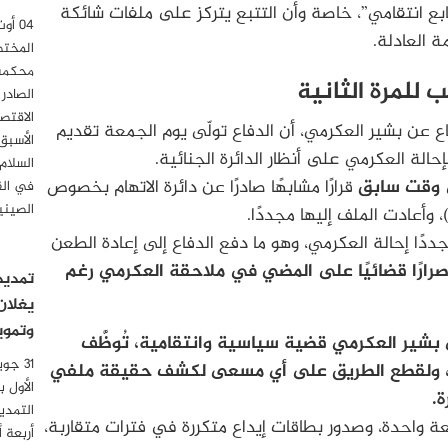
ع انتقامي”، خاصة وأن التتبع يتركز على ملفات شائكة
ة العادلة.
المختص
محكمة 
للمرة الثانية
الصادر
الاقتصا
ع عن بشير العكرمي، أن الدفاع تولّى يوم الجمعة تقديم
الأسبق
إحالة العكرمي على أنظار الدائرة الجنائية.
السلام
وقت سابق
قرارًا مشابهًا صادرًا عن دائرة الاتهام بخصوص
في الق
الصيني
أعادت الملف إليها مجددًا.
ددًا إحالة العكرمي، وهو ما دفع الدفاع إلى إعادة الطعن
صرارًا قضائيًا على المضي في ملاحقة العكرمي رغم
تمديد
يغلان
وتموي
بشير العكرمي قضية سياسية وانتقامية، تُوظَّف
مة، ولقطع الطريق على أي مسعى لكشف حقيقة ملفي
الأول 
ة.
التمدي
عة واحدة، وصدور بطاقات إيداع متكررة في فترات متقاربة،
أربعة 