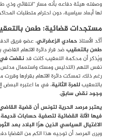
وصفته هيئة دفاعه بأنه مسار “انتقائي وذي طاب
لها أبعاد سياسية، دون احترام متطلبات المحاكم
مستجدات قضائية: طعن بالتعقيب 
أكّد الأستاذ
حمادي الزعفراني
، عضو فريق الدفا
طعن بالتعقيب
ضد قرار دائرة الاتهام القاضي ب
ويُذكر أن محكمة التعقيب كانت قد
نقضت في 
نفس التهم (التدليس ومسك واستعمال مدلس)، و
رغم ذلك، تمسكت دائرة الاتهام بقرارها وقررت مج
بالتعقيب
للمرة الثانية
، في ما اعتبره البعض
إ
وجود نقض سابق
.
يعتبر مرصد الحرية لتونس أن قضية القاضي 
فيها الآلة القضائية لتصفية حسابات قدي
الاغتيال السياسي الذين هزّا البلاد بعد الثور
ويرى المرصد أن توجيه هذا الكم من القضايا دف