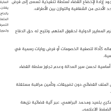
ود إرادة لإخضاع القضاء لسلطة تنفيذية تسعى إلى فرض
السابق
يغلان،
د الأدنى من الشفافية والتوازن بين الأطراف.
بالحاج
المتعل
التصرف
 المعايير الدولية لحقوق المتهم، وتتيح له حق الدفاع
وتمويل
له كأداة لتصفية الخصومات أو فرض روايات رسمية في
ية.
ساسية لحسن سير العدالة وعدم تجاوز سلطة القضاء
 الملف القضائي دون تضييقات، وتأمين مراقبة مستقلة
ي بلعيد ومحمد البراهمي، عبر آلية قضائية نزيهة
الضغط الإعلامي.