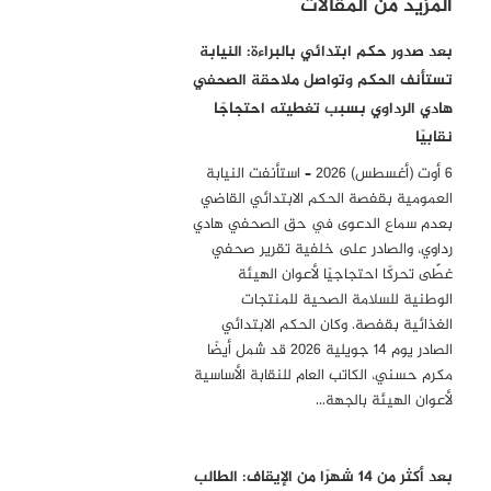
المزيد من المقالات
بعد صدور حكم ابتدائي بالبراءة: النيابة
تستأنف الحكم وتواصل ملاحقة الصحفي
هادي الرداوي بسبب تغطيته احتجاجًا
نقابيًا
6 أوت (أغسطس) 2026 – استأنفت النيابة
العمومية بقفصة الحكم الابتدائي القاضي
بعدم سماع الدعوى في حق الصحفي هادي
رداوي، والصادر على خلفية تقرير صحفي
غطّى تحركًا احتجاجيًا لأعوان الهيئة
الوطنية للسلامة الصحية للمنتجات
الغذائية بقفصة. وكان الحكم الابتدائي
الصادر يوم 14 جويلية 2026 قد شمل أيضًا
مكرم حسني، الكاتب العام للنقابة الأساسية
لأعوان الهيئة بالجهة…
بعد أكثر من 14 شهرًا من الإيقاف: الطالب