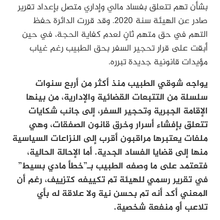
بشأن تهم تتعلق بفساد مالي وإداري متصل بإعداد تقرير
صادر عن الهيئة سنة 2020. وقد قررت الدائرة حفظ
التهم في حق متهم ثانٍ لعدم كفاية الحجة، في حين
أبقت على قرار تحجير السفر بحق الطبيب رغم غياب
مؤيدات قانونية جديدة تبرره.
يواجه شوقي الطبيب منذ أكثر من أربع سنوات
سلسلة من التتبعات القضائية والإدارية، من بينها
الإقامة الجبرية وتحجير السفر، إلى جانب شكايات
تتعلق بإفشاء أسرار وخرق قانون الصفقات، وهي
ملفات يعتبرها مراقبون أقرب إلى النزاعات السياسية
منها إلى قضايا الفساد الجدية. أما الإحالة الحالية،
فتعتمد على ما وصفه الطبيب بـ”خطأ مادي بسيط”
في تقرير رسمي للهيئة تم تكييفه كتزييف، رغم أن
المعني أكد أنه تم بحسن نية ولا علاقة له بأي
تلاعب أو منفعة شخصية.