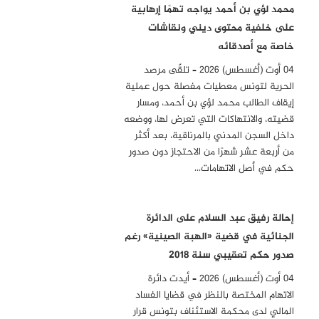
محمد لؤي بن أحمد يواجه تهمًا إرهابية
على خلفية محتوى ديني ونقاشات
خاصة مع أصدقائه
04 أوت (أغسطس) 2026 – تلقّى مرصد
الحرية لتونس معطيات مفصلة حول عملية
إيقاف الطالب محمد لؤي بن أحمد، ومسار
قضيته، والانتهاكات التي تعرض لها، ووضعه
داخل السجن المدني بالمرناقية، بعد أكثر
من أربعة عشر شهرًا من الاحتجاز دون صدور
حكم في أصل الاتهامات…
إحالة رفيق عبد السلام على الدائرة
الجنائية في قضية «الهبة الصينية» رغم
صدور حكم تعقيبي سنة 2018
04 أوت (أغسطس) 2026 – أيدت دائرة
الاتهام المختصة بالنظر في قضايا الفساد
المالي لدى محكمة الاستئناف بتونس قرار