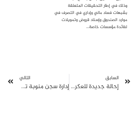
وذلك في إطار التحقيقات المتعلقة
بشبهات فساد مالي وإداري في التصرف في
موارد الصندوق وإسناد قروض وتمويلات
لفائدة مؤسسات خاصة…
السابق
التالي
إحالة جديدة للعكرمي بتهمة التدليس تكشف تصعيـدا ممنهجًا لاستهدافه قضائيًا
إدارة سجن منوبة ترفض تنفيذ حكم قضائي يُمكّن شريفة الرياحي من رؤية طفليها