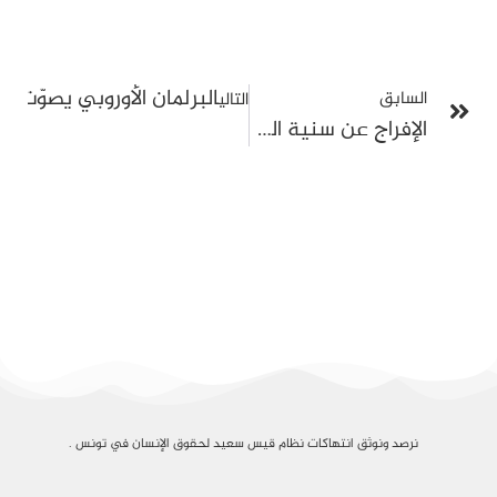
البرلمان الأوروبي يصوّت 
السابق
التالي
الإفراج عن سنية الدهماني: نهاية صفحة مؤلمة وانتصار لنضال العائلة والمجتمع المدني والسياسي
نرصد ونوثق انتهاكات نظام قيس سعيد لحقوق الإنسان في تونس .