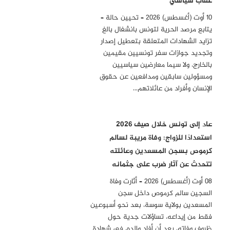
عقاب سياسي
10 أوت (أغسطس) 2026 – تحيين حالة –
يتابع مرصد الحرية لتونس بانشغال بالغ
تزايد الشهادات المتعلقة بتعطيل إصدار
وتجديد جوازات سفر تونسيين مقيمين
بالخارج، ولا سيما معارضين سياسيين
ومسؤولين سابقين ومدافعين عن حقوق
الإنسان وأفراد من عائلاتهم…
عاد إلى تونس خلال صيف 2026
استعدادًا للزواج: وفاة مريبة لسالم
كرموص بسجن المسعدين وعائلته
تتحدث عن آثار ضرب على جثمانه
08 أوت (أغسطس) 2026 – أثارت وفاة
السجين سالم كرموص داخل سجن
المسعدين بولاية سوسة، بعد نحو أسبوعين
فقط من إيداعه، تساؤلات جدية حول
ظروف وفاته، بعد أن أفاد والده، في شهادة