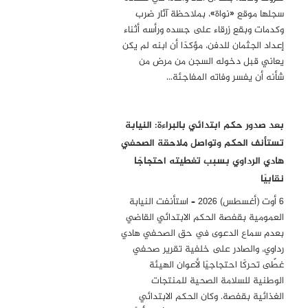
سجلها موقع «نواة»، بملاحظة آثار ضرب
وكدمات وبقع زرقاء على جسده ورأسه أثناء
إعداد الجثمان للدفن، مؤكدًا أن ابنه لم يكن
يعاني قبل دخوله السجن من مرض من
شأنه أن يفسر وفاته المفاجئة…
بعد صدور حكم ابتدائي بالبراءة: النيابة
تستأنف الحكم وتواصل ملاحقة الصحفي
هادي الرداوي بسبب تغطيته احتجاجًا
نقابيًا
6 أوت (أغسطس) 2026 – استأنفت النيابة
العمومية بقفصة الحكم الابتدائي القاضي
بعدم سماع الدعوى في حق الصحفي هادي
رداوي، والصادر على خلفية تقرير صحفي
غطّى تحركًا احتجاجيًا لأعوان الهيئة
الوطنية للسلامة الصحية للمنتجات
الغذائية بقفصة. وكان الحكم الابتدائي