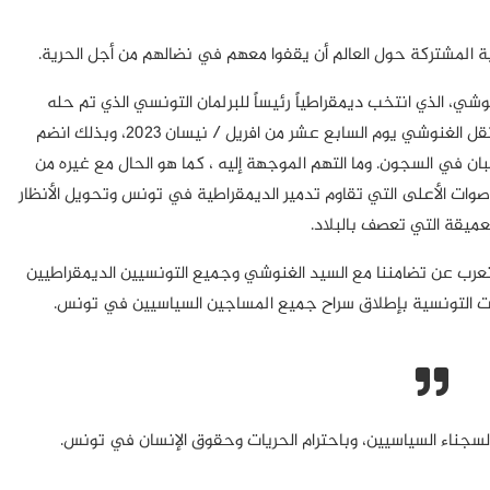
 المشتركة حول العالم أن يقفوا معهم في نضالهم من أجل الحرية.
وشي، الذي انتخب ديمقراطياً رئيساً للبرلمان التونسي الذي تم حله
بطريقة غير دستورية من قبل الرئيس قيس سعيد. اعتقل الغنوشي يوم السابع عشر من افريل / نيسان 2023، وبذلك انضم
بان في السجون. وما التهم الموجهة إليه ، كما هو الحال مع غيره من
لأصوات الأعلى التي تقاوم تدمير الديمقراطية في تونس وتحويل الأنظار
لعميقة التي تعصف بالبلاد.
نعرب عن تضامننا مع السيد الغنوشي وجميع التونسيين الديمقراطيين
لطات التونسية بإطلاق سراح جميع المساجين السياسيين في تونس.
سجناء السياسيين، وباحترام الحريات وحقوق الإنسان في تونس.