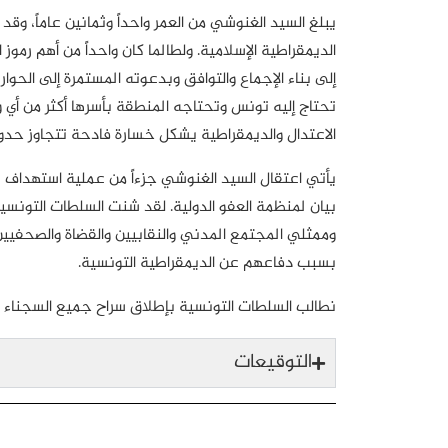
يبلغ السيد الغنوشي من العمر واحداً وثمانين عاماً، وقد
الديمقراطية الإسلامية. ولطالما كان واحداً من أهم رموز
إلى بناء الإجماع والتوافق وبدعوته المستمرة إلى الحوا
تحتاج إليه تونس وتحتاجه المنطقة بأسرها أكثر من أي 
الاعتدال والديمقراطية يشكل خسارة فادحة تتجاوز حدو
يأتي اعتقال السيد الغنوشي جزءاً من عملية استهداف 
بيان لمنظمة العفو الدولية. لقد شنت السلطات التونسي
وممثلي المجتمع المدني والنقابيين والقضاة والصحفيين،
بسبب دفاعهم عن الديمقراطية التونسية.
نطالب السلطات التونسية بإطلاق سراح جميع السجناء ا
التوقيعات