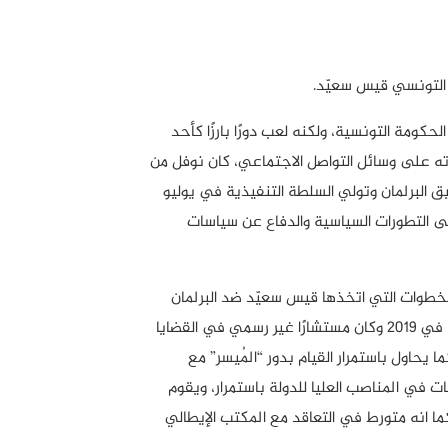
 التونسي قيس سعيّد.
كومة التونسية، ولكنه لعب دورًا بارزًا كأحد
ته على وسائل التواصل الاجتماعي، كان نوفل من
يق البرلمان وتولي السلطة التنفيذية في يوليو
على التطورات السياسية والدفاع عن سياسات
للخطوات التي اتخذها قيس سعيّد ضد البرلمان
والمعارضة السياسية. كان نوفل سعيّد أيضًا جزءًا من الحملة الرئاسية لشقيقه في 2019 وكان مستشارًا غير رسمي في القضايا
حاول باستمرار القيام بدور “المُيسر” مع
ت في المناصب العليا للدولة باستمرار، ويقوم
ا انه متورط في التعاقد مع المكتب الإيطالي