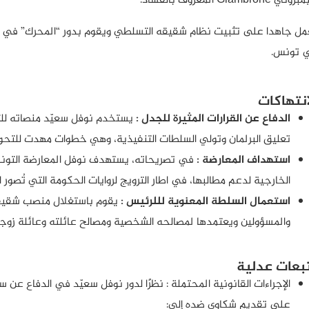
ي Giambrone المعروف بالفساد.
مل جاهدا على تثبيت نظام شقيقه التسلطي ويقوم بدور “المحرك” في الأوسا
 تونس.
انتهاكات
الدفاع عن القرارات المثيرة للجدل :
يستخدم نوفل سعيّد منصاته للترو
تعليق البرلمان وتولي السلطات التنفيذية، وهي خطوات مهدت للتحول
استهداف المعارضة :
في تصريحاته، يستهدف نوفل المعارضة التونسية
الخارجية لدعم مطالبها، في اطار الترويج لروايات الحكومة التي تُصور 
استعمال السلطة المعنوية لللرئيس :
يقوم باستغلال منصب شقيقه 
والمسؤولين ويعتمدها لمصالحه الشخصية ومصالح عائلته وعائلة زوجة
بعات عدلية
الإجراءات القانونية المحتملة : نظرًا لدور نوفل سعيّد في الدفاع عن
على تقديم شكاوى ضده إلى: