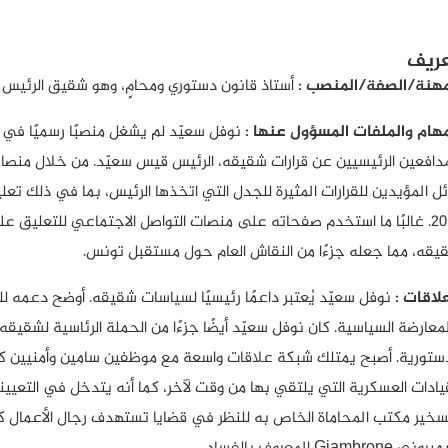
ريف
مهنة/الصفة/المنصب :
أستاذ قانون دستوري ومحامٍ، وهو شقيق الرئيس
مهام والملفات المسؤول عنها :
نوفل سعيّد لم يشغل منصبًا رسميًا في الح
مدافعين الرئيسيين عن قرارات شقيقه، الرئيس قيس سعيّد. من خلال منصا
ئل المؤيدين للقرارات المثيرة للجدل التي اتخذها الرئيس، بما في ذلك تعل
2021. غالبًا ما استخدم صفحاته على منصات التواصل الاجتماعي للتعليق 
يقه، مما جعله جزءًا من النقاش العام حول مستقبل تونس.
علاقات :
نوفل سعيّد يُعتبر داعمًا رئيسيًا لسياسات شقيقه. أوضح دعمه 
دستورية. أصبح يمتلك شبكة علاقات واسعة مع موظفين سامين وأمنيين كما ي
قيادات العسكرية التي يلتقي بها من وقت لآخر، كما أنه يتدخل في التعيينا
سخير مكتب المحاماة الخاص به للنظر في قضايا تستهدف رجال الأعمال كم