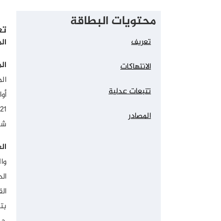
محتويات البطاقة
تع
تعريف
ال
ال
الانتهاكات
ال
تتبعات عدلية
أوا
المصادر
شق
ال
ال
ال
بت